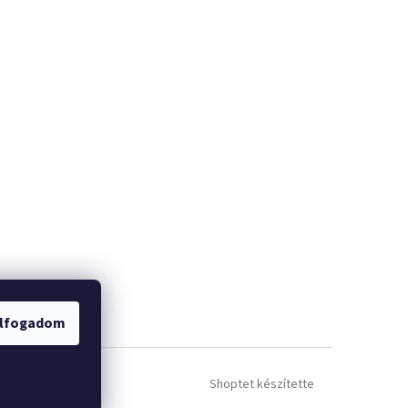
lfogadom
Shoptet készítette