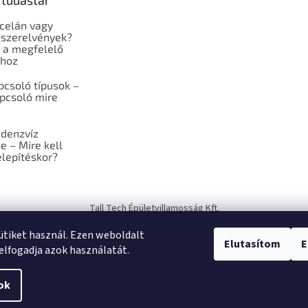
 tudástár
celán vagy
szerelvények?
 a megfelelő
shoz
pcsoló típusok –
pcsoló mire
ndenzvíz
e – Mire kell
elepítéskor?
Tall Tech Épületvillamosság Kft.
sütiket használ. Ezen weboldalt
Elutasítom
E
elfogadja azok használatát.
ok
a.
Süti beállítások szerkesztése