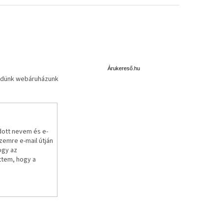
Á
r
u
Árukereső.hu
küldünk webáruházunk
k
e
r
e
s
ő
dott nevem és e-
emre e-mail útján
ogy az
ttem, hogy a