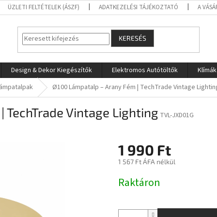
ÜZLETI FELTÉTELEK (ÁSZF)
ADATKEZELÉSI TÁJÉKOZTATÓ
A VÁSÁ
KERESÉS
Design & Dekor Kiegészítők
Elektromos Autótöltők
Klímák
lámpatalpak
Ø100 Lámpatalp – Arany Fém | TechTrade Vintage Lightin
 TechTrade Vintage Lighting
TVL-JXD01G
1 990 Ft
1 567 Ft ÁFA nélkül
Egységár:
Raktáron