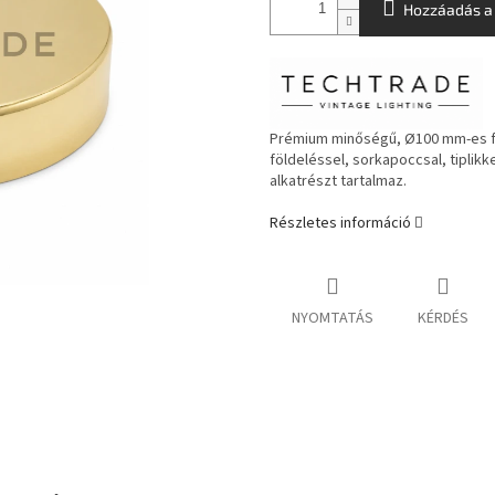
Hozzáadás a
Prémium minőségű, Ø100 mm-es fé
földeléssel, sorkapoccsal, tiplik
alkatrészt tartalmaz.
Részletes információ
NYOMTATÁS
KÉRDÉS