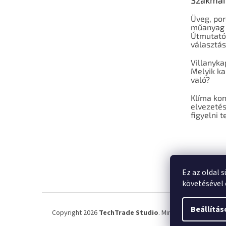
Szakmai
Üveg, por
műanyag 
Útmutató
választá
Villanyka
Melyik ka
való?
Klíma ko
elvezetés
figyelni t
Ez az oldal 
követésével 
Beállítás
Copyright 2026
TechTrade Studio
. Minden jog fenntartv