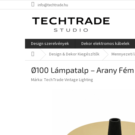
Ugrás
info@techtrade.hu
a
fő
tartalomhoz
Design szerelvények
Dekor elektromos kábelek
Kezdőlap
Design & Dekor Kiegészítők
Mennyezeti 
Ø100 Lámpatalp – Arany Fém |
Márka:
TechTrade Vintage Lighting