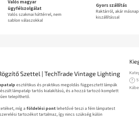
Valós magyar
Gyors szállítás
ügyfélszolgálat
Raktárról, akár másnap
Valós szakmai háttérrel, nem
kiszállítással
sablon válaszokkal
Kie
gzítő Szettel | TechTrade Vintage Lighting
Kate
?
T
mpatalp
esztétikus és praktikus megoldás függesztett lámpák
Kábe
szült lámpatalp tartós kialakítású, és a hozzá tartozó komplett
en telepíthető.
zetéket, míg a
földelési pont
lehetővé teszi a fém lámpatest
relési tartozékot tartalmaz, így nincs szükség külön