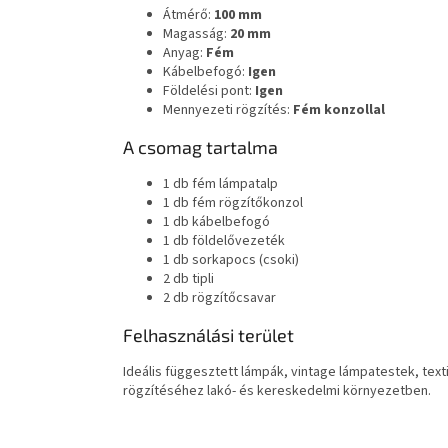
Átmérő:
100 mm
Magasság:
20 mm
Anyag:
Fém
Kábelbefogó:
Igen
Földelési pont:
Igen
Mennyezeti rögzítés:
Fém konzollal
A csomag tartalma
1 db fém lámpatalp
1 db fém rögzítőkonzol
1 db kábelbefogó
1 db földelővezeték
1 db sorkapocs (csoki)
2 db tipli
2 db rögzítőcsavar
Felhasználási terület
Ideális függesztett lámpák, vintage lámpatestek, text
rögzítéséhez lakó- és kereskedelmi környezetben.