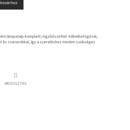
 kosárhoz
m lámpatalp komplett rögzítőszettel. Kábelbefogóval,
kel és csavarokkal, így a szereléshez minden szükséges
MEGOSZTÁS