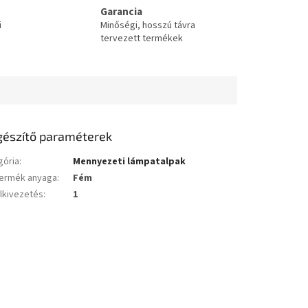
Garancia
i
Minőségi, hosszú távra
tervezett termékek
gészítő paraméterek
gória
:
Mennyezeti lámpatalpak
ermék anyaga
:
Fém
lkivezetés
:
1