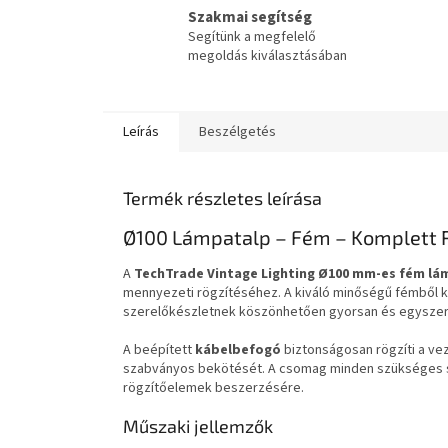
Szakmai segítség
Segítünk a megfelelő
megoldás kiválasztásában
Leírás
Beszélgetés
Termék részletes leírása
Ø100 Lámpatalp – Fém – Komplett Rö
A
TechTrade Vintage Lighting Ø100 mm-es fém lá
mennyezeti rögzítéséhez. A kiváló minőségű fémből ké
szerelőkészletnek köszönhetően gyorsan és egyszerű
A beépített
kábelbefogó
biztonságosan rögzíti a ve
szabványos bekötését. A csomag minden szükséges sze
rögzítőelemek beszerzésére.
Műszaki jellemzők