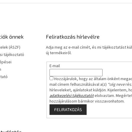
ciók önnek
Feliratkozás hírlevélre
telek (ÁSZF)
Adja meg az e-mail címét, és mi tájékoztatást 
új termékeiről.
i tájékoztató
lépései
E-mail
m
ztató
Hozzájárulok, hogy az általam önként mega
mail címem felhasználásával a(z)
*cég neve
rész
hírleveleket, ajánlatokat küldjön. Kijelentem, h
adatkezelési tájékoztatót
elolvastam. Megérte
hozzájárulásom bármikor visszavonhatom.
FELIRATKOZÁS