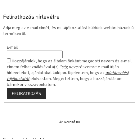
Feliratkozás hírlevélre
Adja meg az e-mail címét, és mi tájékoztatást küldünk webáruházunk új
termékeiről.
E-mail
Hozzájárulok, hogy az általam önként megadott nevem és e-mail
címem felhasználásával a(z)
*cég neve
részemre e-mail útján
hírleveleket, ajánlatokat küldjön. Kijelentem, hogy az
adatkezelési
tájékoztatót
elolvastam. Megértettem, hogy a hozzájárulásom
bármikor visszavonhatom.
FELIRATKOZÁS
Á
r
u
Árukereső.hu
k
e