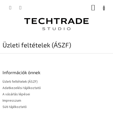
Ugrás
KOSÁR
a
fő
tartalomhoz
Üzleti feltételek (ÁSZF)
L
á
b
l
Információk önnek
é
Üzleti feltételek (ÁSZF)
c
Adatkezelési tájékoztató
A vásárlás lépései
Impresszum
Süti tájékoztató