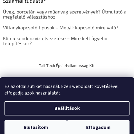
Szakmai tudástár
r
e
Üveg, porcelán vagy műanyag szerelvények? Útmutató a
s
megfelelő választáshoz
ő
Villanykapcsoló típusok – Melyik kapcsoló mire való?
Klíma kondenzvíz elvezetése – Mire kell figyelni
telepítéskor?
Tall Tech Épületvillamosság Kft.
Ez az oldal sütiket használ. Ezen weboldalt követésével
elfogadja azok használatát.
Shoptet készítette
Beállítások
Copyright 2026
TechTrade Studio
. Minden jog fenntartva.
Süti
Elutasítom
Elfogadom
beállítások szerkesztése