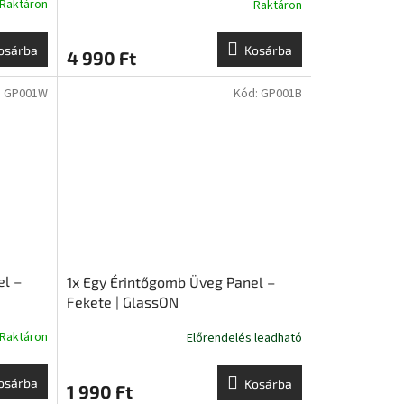
Raktáron
Raktáron
osárba
Kosárba
4 990 Ft
:
GP001W
Kód:
GP001B
el –
1x Egy Érintőgomb Üveg Panel –
Fekete | GlassON
Raktáron
Előrendelés leadható
osárba
Kosárba
1 990 Ft