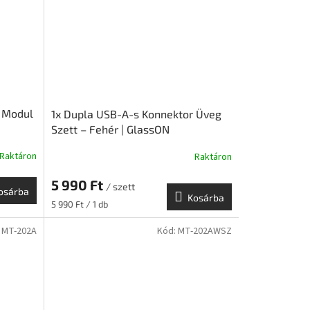
r Modul
1x Dupla USB-A-s Konnektor Üveg
Szett – Fehér | GlassON
Raktáron
Raktáron
5 990 Ft
/ szett
osárba
Kosárba
Egységár:
5 990 Ft / 1 db
:
MT-202A
Kód:
MT-202AWSZ