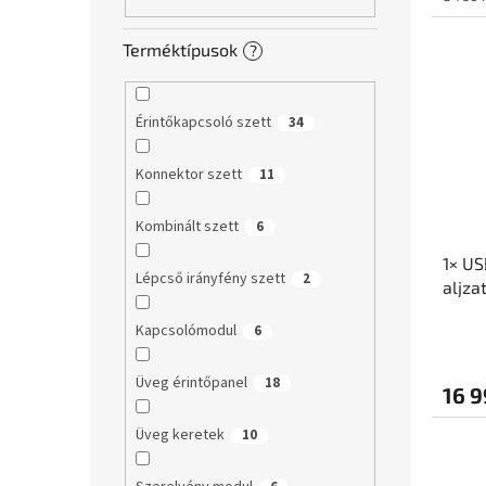
Terméktípusok
?
Érintőkapcsoló szett
34
Konnektor szett
11
Kombinált szett
6
1× US
Lépcső irányfény szett
2
aljza
Betét
Kapcsolómodul
6
Cera
Üveg érintőpanel
18
16 9
Üveg keretek
10