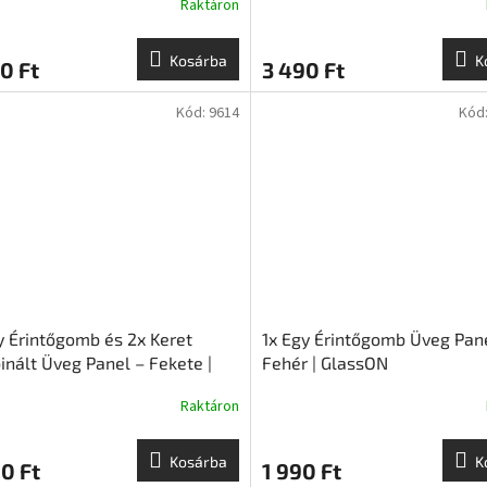
Raktáron
Kosárba
K
0 Ft
3 490 Ft
Kód:
9614
Kód
y Érintőgomb és 2x Keret
1x Egy Érintőgomb Üveg Pan
nált Üveg Panel – Fekete |
Fehér | GlassON
sON
Raktáron
Kosárba
K
0 Ft
1 990 Ft