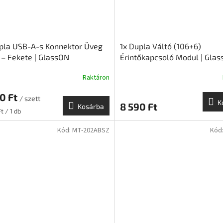
pla USB-A-s Konnektor Üveg
1x Dupla Váltó (106+6)
 – Fekete | GlassON
Érintőkapcsoló Modul | Glas
Raktáron
0 Ft
/ szett
K
8 590 Ft
Kosárba
ár:
t / 1 db
Kód:
MT-202ABSZ
Kód