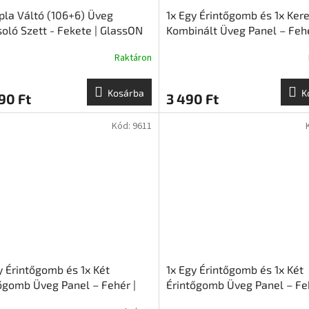
pla Váltó (106+6) Üveg
1x Egy Érintőgomb és 1x Kere
oló Szett - Fekete | GlassON
Kombinált Üveg Panel – Fehé
GlassON
Raktáron
Kosárba
K
90 Ft
3 490 Ft
Kód:
9611
y Érintőgomb és 1x Két
1x Egy Érintőgomb és 1x Két
őgomb Üveg Panel – Fehér |
Érintőgomb Üveg Panel – Fek
sON
GlassON