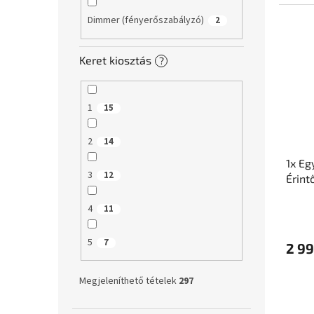
Dimmer (fényerőszabályzó)
2
Keret kiosztás
?
1
15
2
14
1x Eg
3
12
Érint
4
11
5
7
2 99
Megjeleníthető tételek
297