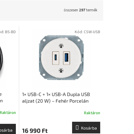
összesen
297
termék
ód:
BS-BD
Kód:
CSW-USB
e
1× USB-C + 1× USB-A Dupla USB
on
aljzat (20 W) – Fehér Porcelán
Betét Süllyesztett Szerelvény |
Raktáron
Raktáron
Ceramicon
Kosárba
16 990 Ft
osárba