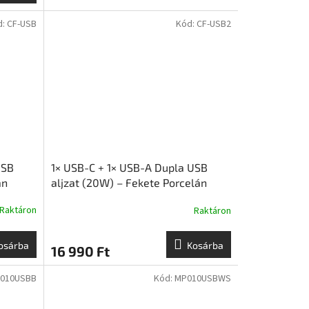
d:
CF-USB
Kód:
CF-USB2
USB
1× USB-C + 1× USB-A Dupla USB
án
aljzat (20W) – Fekete Porcelán
y |
Aljzat Falon Kívüli Szerelvény |
Raktáron
Raktáron
Ceramicon
osárba
Kosárba
16 990 Ft
010USBB
Kód:
MP010USBWS