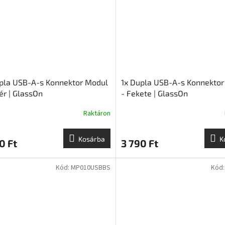
pla USB-A-s Konnektor Modul
1x Dupla USB-A-s Konnekto
ér | GlassOn
- Fekete | GlassOn
Raktáron
Kosárba
K
0 Ft
3 790 Ft
Kód:
MP010USBBS
Kód