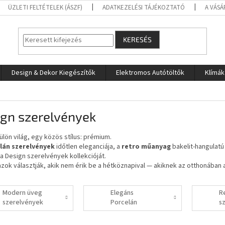
ÜZLETI FELTÉTELEK (ÁSZF)
ADATKEZELÉSI TÁJÉKOZTATÓ
A VÁSÁ
KERESÉS
Design & Dekor Kiegészítők
Elektromos Autótöltők
Klímák
ign szerelvények
lön világ, egy közös stílus: prémium.
lán szerelvények
időtlen eleganciája, a
retro műanyag
bakelit-hangulatú
 a Design szerelvények kollekcióját.
zok választják, akik nem érik be a hétköznapival — akiknek az otthonában a
Modern üveg
Elegáns
R
szerelvények
Porcelán
s
Szerelvények