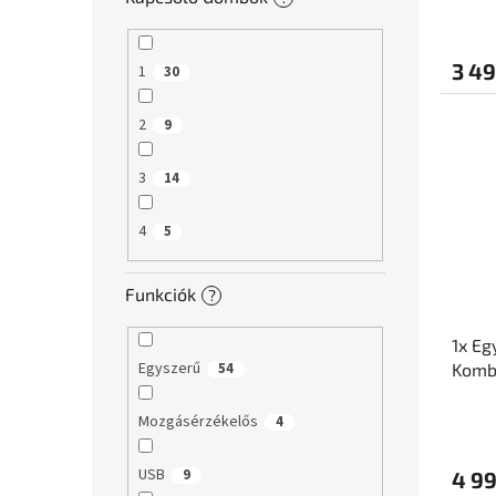
3 49
1
30
2
9
3
14
4
5
Funkciók
?
1x Eg
Egyszerű
Kombi
54
Glas
Mozgásérzékelős
4
USB
9
4 99