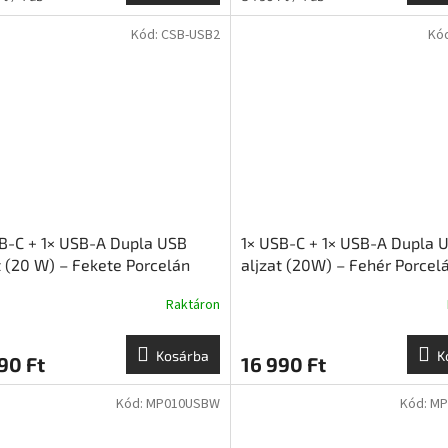
Kód:
CSB-USB2
Kó
B-C + 1× USB-A Dupla USB
1× USB-C + 1× USB-A Dupla 
t (20 W) – Fekete Porcelán
aljzat (20W) – Fehér Porcel
 Süllyesztett Szerelvény |
Aljzat Falon Kívüli Szerelvén
Raktáron
micon
Ceramicon
Kosárba
K
90 Ft
16 990 Ft
Kód:
MP010USBW
Kód:
MP