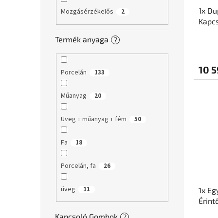
1x Du
Mozgásérzékelős
2
Kapcs
Termék anyaga
?
10 5
Porcelán
133
Műanyag
20
Üveg + műanyag + fém
50
Fa
18
Porcelán, fa
26
üveg
11
1x Eg
Érint
Glas
Kapcsoló Gombok
?