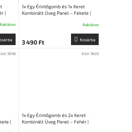
t
1x Egy Érintőgomb és 1x Keret
r |
Kombinált Üveg Panel – Fekete |
GlassON
Raktáron
Raktáron
osárba
Kosárba
3 490 Ft
Kód:
9596
Kód:
9620
1x Egy Érintőgomb és 2x Keret
ete |
Kombinált Üveg Panel – Fehér |
GlassON