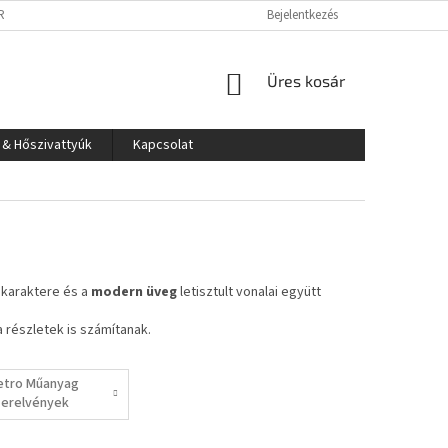
RLÁS LÉPÉSEI
IMPRESSZUM
SÜTI TÁJÉKOZTATÓ
Bejelentkezés
KOSÁR
Üres kosár
 & Hőszivattyúk
Kapcsolat
 karaktere és a
modern üveg
letisztult vonalai együtt
 részletek is számítanak.
etro Műanyag
zerelvények