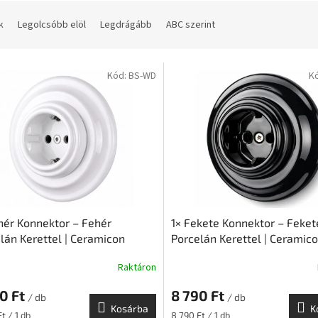
k
Legolcsóbb elöl
Legdrágább
ABC szerint
Kód:
BS-WD
K
hér Konnektor – Fehér
1× Fekete Konnektor – Feket
lán Kerettel | Ceramicon
Porcelán Kerettel | Ceramic
Raktáron
0 Ft
8 790 Ft
/ db
/ db
Kosárba
K
ár:
Egységár:
t / 1 db
8 790 Ft / 1 db