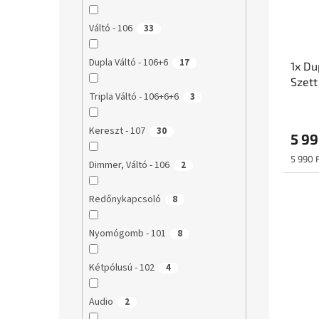
Váltó - 106
33
Dupla Váltó - 106+6
17
1x Du
Szett
Tripla Váltó - 106+6+6
3
Kereszt - 107
30
5 99
Egység
5 990 F
Dimmer, Váltó - 106
2
Redőnykapcsoló
8
Nyomógomb - 101
8
Kétpólusú - 102
4
Audio
2