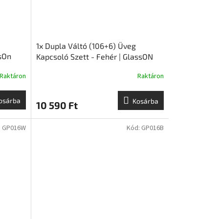
1x Dupla Váltó (106+6) Üveg
sOn
Kapcsoló Szett - Fehér | GlassON
Raktáron
Raktáron
osárba
Kosárba
10 590 Ft
:
GP016W
Kód:
GP016B