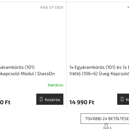
Kód:
ST-101A
yáramkörös (101)
1x Egyáramkörös (101) és 1x
őkapcsoló Modul | GlassOn
Váltó (106+6) Üveg Kapcsoló
- Fehér | GlassON
Raktáron
Kosárba
K
0 Ft
14 990 Ft
TOVÁBBI 24 BETÖLTÉSE
L
1
13