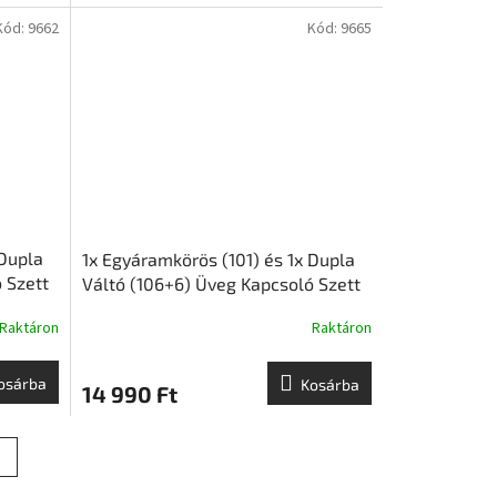
Kód:
9662
Kód:
9665
 Dupla
1x Egyáramkörös (101) és 1x Dupla
 Szett
Váltó (106+6) Üveg Kapcsoló Szett
- Fekete | GlassON
Raktáron
Raktáron
osárba
Kosárba
14 990 Ft