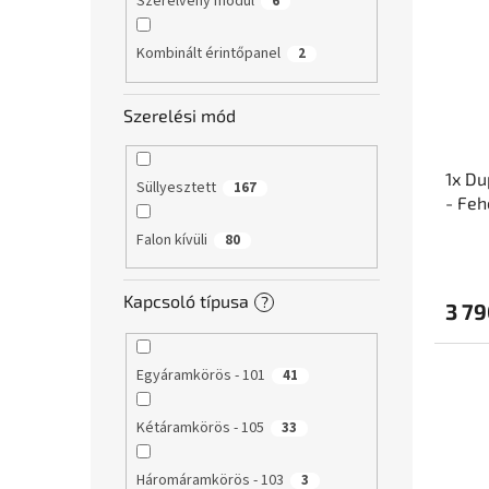
Szerelvény modul
6
Kombinált érintőpanel
2
Szerelési mód
1x Du
Süllyesztett
167
- Feh
Falon kívüli
80
Kapcsoló típusa
?
3 79
Egyáramkörös - 101
41
Kétáramkörös - 105
33
Háromáramkörös - 103
3