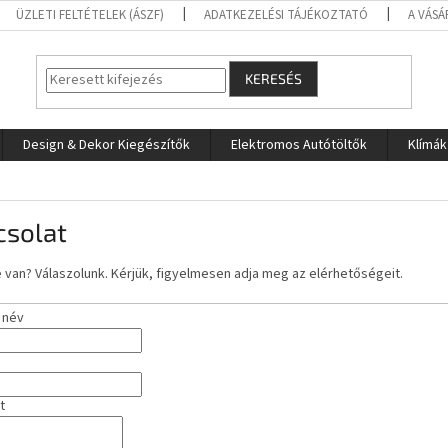
ÜZLETI FELTÉTELEK (ÁSZF)
ADATKEZELÉSI TÁJÉKOZTATÓ
A VÁSÁ
KERESÉS
Design & Dekor Kiegészítők
Elektromos Autótöltők
Klímák
csolat
van? Válaszolunk. Kérjük, figyelmesen adja meg az elérhetőségeit.
 név
t