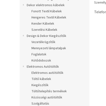
Személy
Dekor elektromos kábelek
Fonott Textil Kábelek
Telefo
Hengeres Textil Kábelek
Kender Kábelek
Szerelési Kábelek
Design & Dekor Kiegészítők
Vezetékrögzítők
Mennyezeti lámpatalpak
Foglalatok
Kötődobozok
Elektromos Autótöltők
Elektromos autótöltők
Töltő kábelek
Kiegészítők
Töltőtelepítés termékek
Közösségi autótöltők
Szolgáltatás