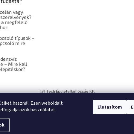
 tudástár
celán vagy
szerelvények?
 a megfelelő
shoz
pcsoló típusok –
pcsoló mire
ndenzvíz
e – Mire kell
elepítéskor?
Tall Tech Épületvillamosság Kft.
sütiket használ. Ezen weboldalt
Elutasítom
E
elfogadja azok használatát.
ok
a.
Süti beállítások szerkesztése