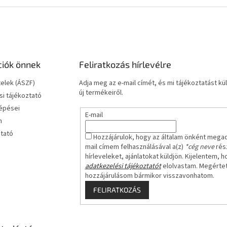
ciók önnek
Feliratkozás hírlevélre
telek (ÁSZF)
Adja meg az e-mail címét, és mi tájékoztatást 
új termékeiről.
i tájékoztató
lépései
E-mail
m
ztató
Hozzájárulok, hogy az általam önként mega
mail címem felhasználásával a(z)
*cég neve
rész
hírleveleket, ajánlatokat küldjön. Kijelentem, h
adatkezelési tájékoztatót
elolvastam. Megérte
hozzájárulásom bármikor visszavonhatom.
FELIRATKOZÁS