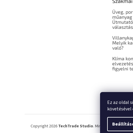
Szakmai
Üveg, por
műanyag 
Útmutató
választá
Villanyka
Melyik ka
való?
Klíma ko
elvezetés
figyelni t
Ez az oldal 
követésével 
Beállítás
Copyright 2026
TechTrade Studio
. Minden jog fenntartv