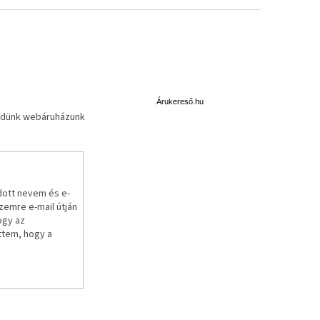
Á
r
u
Árukereső.hu
küldünk webáruházunk
k
e
r
e
s
ő
dott nevem és e-
emre e-mail útján
ogy az
ttem, hogy a