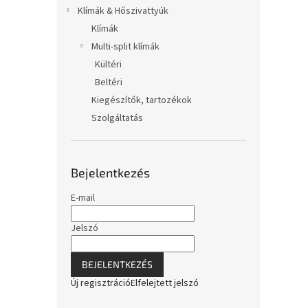
Klímák & Hőszivattyúk
Klímák
Multi-split klímák
Kültéri
Beltéri
Kiegészítők, tartozékok
Szolgáltatás
Bejelentkezés
E-mail
Jelszó
BEJELENTKEZÉS
Új regisztráció
Elfelejtett jelszó