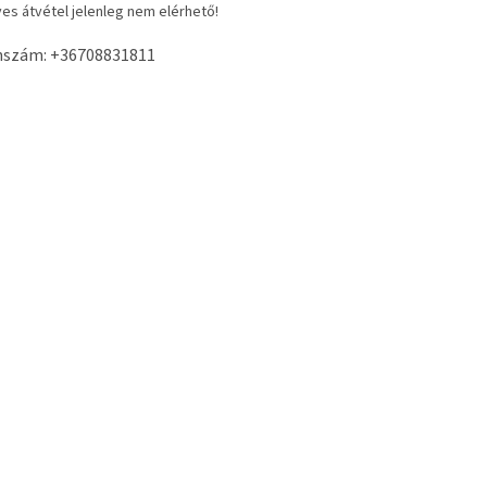
es átvétel jelenleg nem elérhető!
nszám: +36708831811