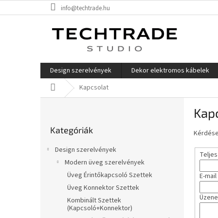
Ugrás
info@techtrade.hu
a
fő
tartalomhoz
Design szerelvények
Dekor elektromos kábelek
Kezdőlap
Kapcsolat
O
Kap
l
Kategóriák
d
Kategóriák
átugrása
Kérdése 
a
l
Design szerelvények
Teljes
s
Modern üveg szerelvények
ó
Üveg Érintőkapcsoló Szettek
E-mail
p
a
Üveg Konnektor Szettek
Üzene
n
Kombinált Szettek
(Kapcsoló+Konnektor)
e