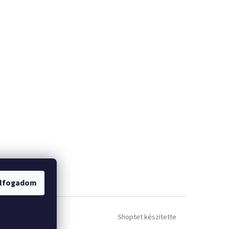
lfogadom
Shoptet készítette