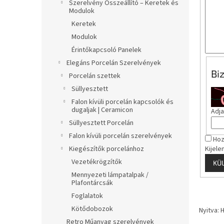
l
Szerelvény Összeállító – Keretek és
Modulok
Keretek
Modulok
Érintőkapcsoló Panelek
Elegáns Porcelán Szerelvények
Bi
Porcelán szettek
Süllyesztett
Falon kívüli porcelán kapcsolók és
dugaljak | Ceramicon
Adja
Süllyesztett Porcelán
Falon kívüli porcelán szerelvények
Hoz
Kijele
Kiegészítők porcelánhoz
Vezetékrögzítők
KÜ
Mennyezeti lámpatalpak /
Plafontárcsák
Foglalatok
Kötődobozok
Nyitva: 
Retro Műanyag szerelvények