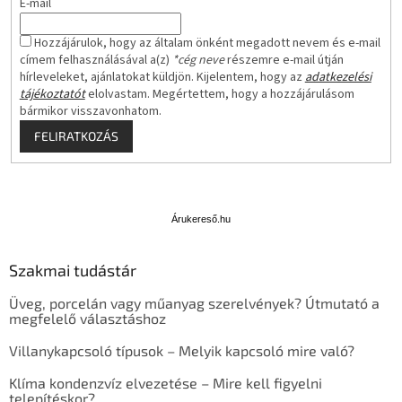
E-mail
Hozzájárulok, hogy az általam önként megadott nevem és e-mail
címem felhasználásával a(z)
*cég neve
részemre e-mail útján
hírleveleket, ajánlatokat küldjön. Kijelentem, hogy az
adatkezelési
tájékoztatót
elolvastam. Megértettem, hogy a hozzájárulásom
bármikor visszavonhatom.
FELIRATKOZÁS
Á
r
u
Árukereső.hu
k
e
Szakmai tudástár
r
e
Üveg, porcelán vagy műanyag szerelvények? Útmutató a
s
megfelelő választáshoz
ő
Villanykapcsoló típusok – Melyik kapcsoló mire való?
Klíma kondenzvíz elvezetése – Mire kell figyelni
telepítéskor?