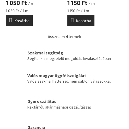
1 050 Ft
1 150 Ft
/ m
/ m
Egységár:
Egységár:
1 050 Ft / 1 m
1 150 Ft / 1 m
Kosárba
Kosárba
összesen
4
termék
L
i
s
Szakmai segítség
t
Segítünk a megfelelő megoldás kiválasztásában
a
i
r
Valós magyar ügyfélszolgálat
á
Valós szakmai háttérrel, nem sablon válaszokkal
n
y
í
t
Gyors szállítás
á
Raktárról, akár másnapi kiszállítással
s
e
l
e
Garancia