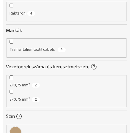
d
e
Raktáron
4
z
é
s
Márkák
e
Trama Italien textil cabels
4
Vezetőerek száma és keresztmetszete
?
2×0,75 mm²
2
3×0,75 mm²
2
Szín
?