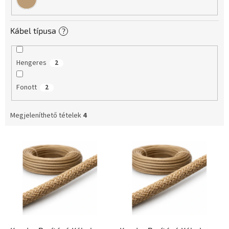
Kábel típusa
?
Hengeres
2
Fonott
2
Megjeleníthető tételek
4
T
e
r
m
é
k
e
k