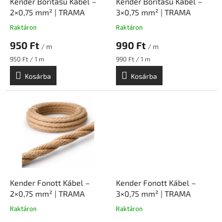
l
Kender Borítású Kábel –
Kender Borítású Kábel –
i
2×0,75 mm² | TRAMA
3×0,75 mm² | TRAMA
s
Raktáron
Raktáron
t
950 Ft
990 Ft
á
/ m
/ m
j
Egységár:
Egységár:
950 Ft / 1 m
990 Ft / 1 m
a
Kosárba
Kosárba
Kender Fonott Kábel –
Kender Fonott Kábel –
2×0,75 mm² | TRAMA
3×0,75 mm² | TRAMA
Raktáron
Raktáron