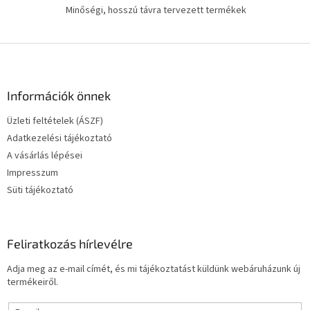
m
Minőségi, hosszú távra tervezett termékek
e
i
L
á
b
l
Információk önnek
é
Üzleti feltételek (ÁSZF)
c
Adatkezelési tájékoztató
A vásárlás lépései
Impresszum
Süti tájékoztató
Feliratkozás hírlevélre
Adja meg az e-mail címét, és mi tájékoztatást küldünk webáruházunk új
termékeiről.