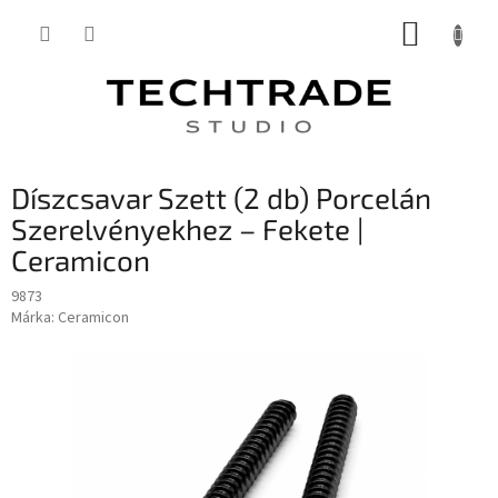
Ugrás
KOSÁR
a
fő
tartalomhoz
Díszcsavar Szett (2 db) Porcelán
Szerelvényekhez – Fekete |
Ceramicon
9873
Márka:
Ceramicon