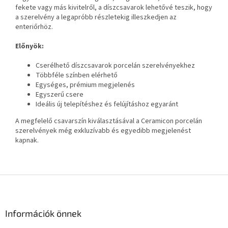
fekete vagy más kivitelről, a díszcsavarok lehetővé teszik, hogy
a szerelvény a legapróbb részletekig illeszkedjen az
enteriőrhöz.
Előnyök:
Cserélhető díszcsavarok porcelán szerelvényekhez
Többféle színben elérhető
Egységes, prémium megjelenés
Egyszerű csere
Ideális új telepítéshez és felújításhoz egyaránt
A megfelelő csavarszín kiválasztásával a Ceramicon porcelán
szerelvények még exkluzívabb és egyedibb megjelenést
kapnak.
L
á
b
l
Információk önnek
é