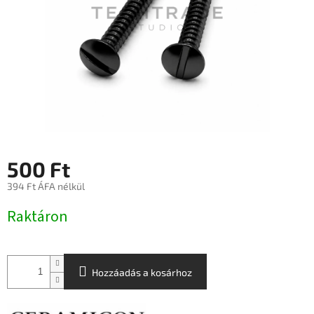
500 Ft
394 Ft ÁFA nélkül
Egységár:
Raktáron
Hozzáadás a kosárhoz