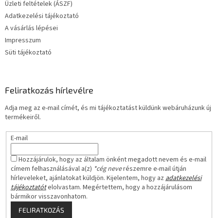
Üzleti feltételek (ÁSZF)
c
Adatkezelési tájékoztató
A vásárlás lépései
Impresszum
Süti tájékoztató
Feliratkozás hírlevélre
Adja meg az e-mail címét, és mi tájékoztatást küldünk webáruházunk új
termékeiről.
E-mail
Hozzájárulok, hogy az általam önként megadott nevem és e-mail
címem felhasználásával a(z)
*cég neve
részemre e-mail útján
hírleveleket, ajánlatokat küldjön. Kijelentem, hogy az
adatkezelési
tájékoztatót
elolvastam. Megértettem, hogy a hozzájárulásom
bármikor visszavonhatom.
FELIRATKOZÁS