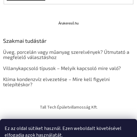
Á
r
u
Árukereső.hu
k
e
Szakmai tudástár
r
e
Üveg, porcelán vagy műanyag szerelvények? Útmutató a
s
megfelelő választáshoz
ő
Villanykapcsoló típusok – Melyik kapcsoló mire való?
Klíma kondenzvíz elvezetése – Mire kell figyelni
telepítéskor?
Tall Tech Épületvillamosság Kft.
Ez az oldal sütiket használ. Ezen weboldalt követésével
elfogadja azok használatát.