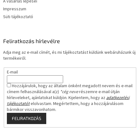
A vásárlás lépései
Impresszum
Süti tájékoztató
Feliratkozás hírlevélre
Adja meg az e-mail címét, és mi tájékoztatást küldünk webáruházunk új
termékeiről.
E-mail
Hozzájárulok, hogy az általam önként megadott nevem és e-mail
címem felhasználásával a(z)
*cég neve
részemre e-mail útján
hírleveleket, ajánlatokat küldjön. Kijelentem, hogy az
adatkezelési
tájékoztatót
elolvastam. Megértettem, hogy a hozzájárulásom
bármikor visszavonhatom.
FELIRATKOZÁS
Á