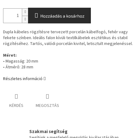
Hozzáadás a kosárhoz
Dupla kábeles rögzítésre tervezett porcelán kábelfogó, fehér vagy
fekete színben. Ideális falon kívüli textilkábelek esztétikus és stabil
rögzítéséhez. Tartós, valódi porcelán kivitel, letisztult megjelenéssel.
Méret:
• Magasság: 20 mm
• Átmérő: 28 mm
Részletes információ
KÉRDÉS
MEGOSZTÁS
Szakmai segítség
Segítünk a megfelelő megoldás kiválasztásában