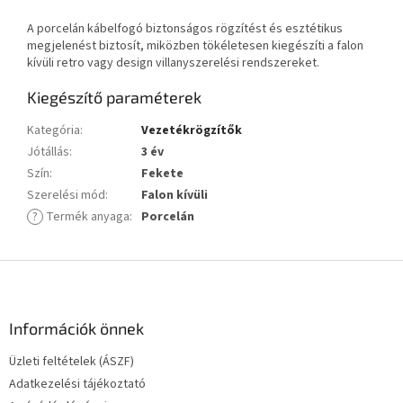
A porcelán kábelfogó biztonságos rögzítést és esztétikus
megjelenést biztosít, miközben tökéletesen kiegészíti a falon
kívüli retro vagy design villanyszerelési rendszereket.
Kiegészítő paraméterek
Kategória
:
Vezetékrögzítők
Jótállás
:
3 év
Szín
:
Fekete
Szerelési mód
:
Falon kívüli
?
Termék anyaga
:
Porcelán
L
á
b
l
Információk önnek
é
Üzleti feltételek (ÁSZF)
c
Adatkezelési tájékoztató