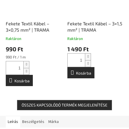
Fekete Textil Kábel –
Fekete Textil Kábel – 3×1,5
3×0,75 mm² | TRAMA
mm² | TRAMA
Raktáron
Raktáron
990 Ft
1 490 Ft
Egységár:
990 Ft / 1 m
Kosárba
Kosárba
ÖSSZES KAPCSOLÓDÓ TERMÉK MEGJELENÍTÉSE
Leírás
Beszélgetés
Márka