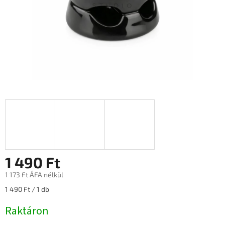
1 490 Ft
1 173 Ft ÁFA nélkül
Egységár:
1 490 Ft / 1 db
Raktáron