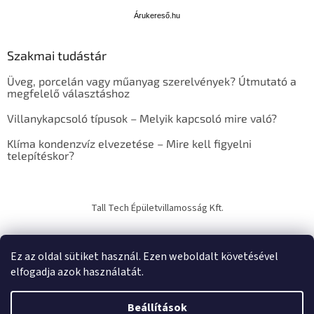
r
u
Árukereső.hu
k
e
Szakmai tudástár
r
e
Üveg, porcelán vagy műanyag szerelvények? Útmutató a
s
megfelelő választáshoz
ő
Villanykapcsoló típusok – Melyik kapcsoló mire való?
Klíma kondenzvíz elvezetése – Mire kell figyelni
telepítéskor?
Tall Tech Épületvillamosság Kft.
Ez az oldal sütiket használ. Ezen weboldalt követésével
elfogadja azok használatát.
Shoptet készítette
Beállítások