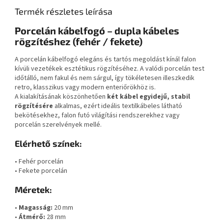
Termék részletes leírása
Porcelán kábelfogó – dupla kábeles
rögzítéshez (fehér / fekete)
A porcelán kábelfogó elegáns és tartós megoldást kínál falon
kívüli vezetékek esztétikus rögzítéséhez. A valódi porcelán test
időtálló, nem fakul és nem sárgul, így tökéletesen illeszkedik
retro, klasszikus vagy modern enteriőrökhöz is.
A kialakításának köszönhetően
két kábel egyidejű, stabil
rögzítésére
alkalmas, ezért ideális textilkábeles látható
bekötésekhez, falon futó világítási rendszerekhez vagy
porcelán szerelvények mellé.
Elérhető színek:
• Fehér porcelán
• Fekete porcelán
Méretek:
•
Magasság:
20 mm
•
Átmérő:
28 mm