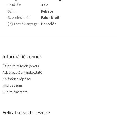
Jótállás
:
3 év
Szín
:
Fekete
Szerelési mód
:
Falon kívüli
?
Termék anyaga
:
Porcelán
L
á
b
l
Információk önnek
é
Üzleti feltételek (ÁSZF)
c
Adatkezelési tájékoztató
A vásárlás lépései
Impresszum
Süti tájékoztató
Feliratkozás hírlevélre