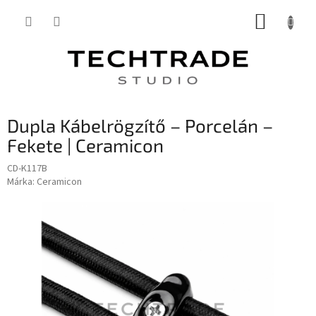
Ugrás
KOSÁR
a
fő
tartalomhoz
Dupla Kábelrögzítő – Porcelán –
Fekete | Ceramicon
CD-K117B
Márka:
Ceramicon