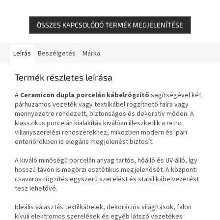
ÖSSZES KAPCSOLÓDÓ TERMÉK MEGJELENÍTÉSE
Leírás
Beszélgetés
Márka
Termék részletes leírása
A
Ceramicon dupla porcelán kábelrögzítő
segítségével két
párhuzamos vezeték vagy textilkábel rögzíthető falra vagy
mennyezetre rendezett, biztonságos és dekoratív módon. A
klasszikus porcelán kialakítás kiválóan illeszkedik a retro
villanyszerelési rendszerekhez, miközben modern és ipari
enteriőrökben is elegáns megjelenést biztosít.
A kiváló minőségű porcelán anyag tartós, hőálló és UV-álló, így
hosszú távon is megőrzi esztétikus megjelenését. A központi
csavaros rögzítés egyszerű szerelést és stabil kábelvezetést
tesz lehetővé.
Ideális választás textilkábelek, dekorációs világítások, falon
kívüli elektromos szerelések és egyéb látszó vezetékes