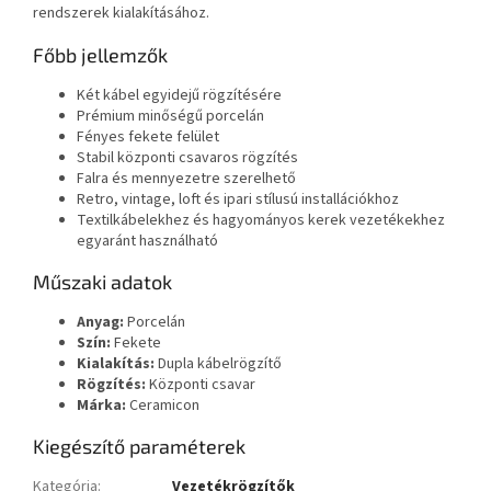
rendszerek kialakításához.
Főbb jellemzők
Két kábel egyidejű rögzítésére
Prémium minőségű porcelán
Fényes fekete felület
Stabil központi csavaros rögzítés
Falra és mennyezetre szerelhető
Retro, vintage, loft és ipari stílusú installációkhoz
Textilkábelekhez és hagyományos kerek vezetékekhez
egyaránt használható
Műszaki adatok
Anyag:
Porcelán
Szín:
Fekete
Kialakítás:
Dupla kábelrögzítő
Rögzítés:
Központi csavar
Márka:
Ceramicon
Kiegészítő paraméterek
Kategória
:
Vezetékrögzítők