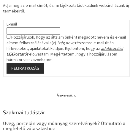
Adja meg az e-mail címét, és mi tájékoztatást küldünk webáruházunk új
termékeiről.
E-mail
Hozzájárulok, hogy az általam önként megadott nevem és e-mail
címem felhasználásával a(z)
*cég neve
részemre e-mail útján
hírleveleket, ajánlatokat küldjön. Kijelentem, hogy az
adatkezelési
tájékoztatót
elolvastam. Megértettem, hogy a hozzájárulásom
bármikor visszavonhatom.
FELIRATKOZÁS
Á
r
u
Árukereső.hu
k
e
Szakmai tudástár
r
e
Üveg, porcelán vagy műanyag szerelvények? Útmutató a
s
megfelelő választáshoz
ő