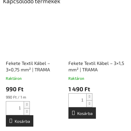
Kapcsolódó termékek
Fekete Textil Kábel –
Fekete Textil Kábel – 3×1,5
3×0,75 mm² | TRAMA
mm² | TRAMA
Raktáron
Raktáron
990 Ft
1 490 Ft
Egységár:
990 Ft / 1 m
Kosárba
Kosárba