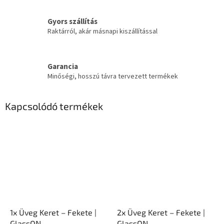
Gyors szállítás
Raktárról, akár másnapi kiszállítással
Garancia
Minőségi, hosszú távra tervezett termékek
Kapcsolódó termékek
1x Üveg Keret – Fekete |
2x Üveg Keret – Fekete |
GlassON
GlassON