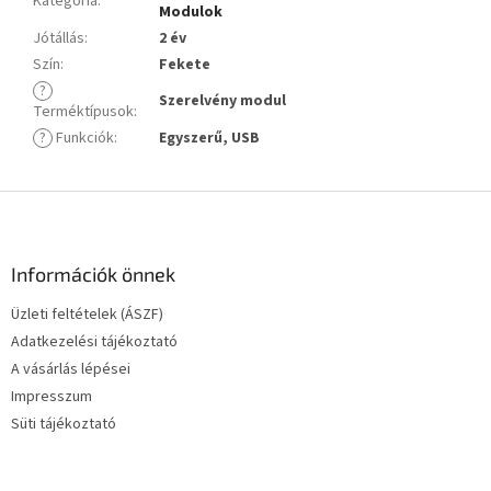
Kategória
:
Modulok
Jótállás
:
2 év
Szín
:
Fekete
?
Szerelvény modul
Terméktípusok
:
?
Funkciók
:
Egyszerű, USB
L
á
b
l
Információk önnek
é
Üzleti feltételek (ÁSZF)
c
Adatkezelési tájékoztató
A vásárlás lépései
Impresszum
Süti tájékoztató