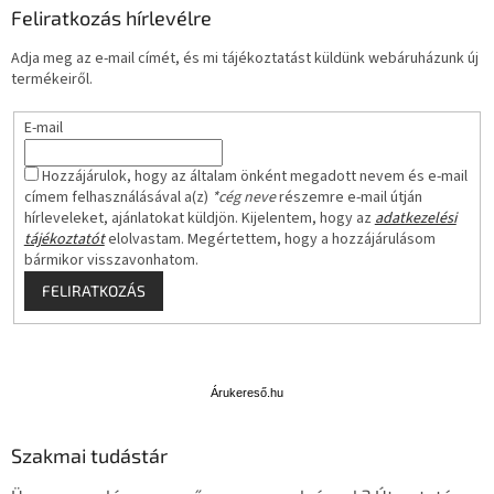
Feliratkozás hírlevélre
Adja meg az e-mail címét, és mi tájékoztatást küldünk webáruházunk új
termékeiről.
E-mail
Hozzájárulok, hogy az általam önként megadott nevem és e-mail
címem felhasználásával a(z)
*cég neve
részemre e-mail útján
hírleveleket, ajánlatokat küldjön. Kijelentem, hogy az
adatkezelési
tájékoztatót
elolvastam. Megértettem, hogy a hozzájárulásom
bármikor visszavonhatom.
FELIRATKOZÁS
Á
r
u
Árukereső.hu
k
e
Szakmai tudástár
r
e