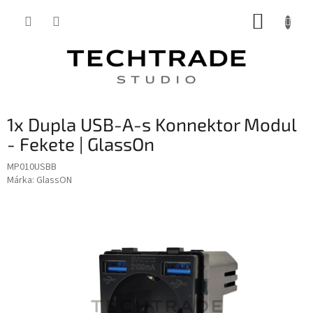
Ugrás
KOSÁR
a
fő
tartalomhoz
1x Dupla USB-A-s Konnektor Modul
- Fekete | GlassOn
MP010USBB
Márka:
GlassON