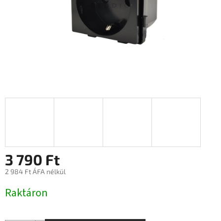
3 790 Ft
2 984 Ft ÁFA nélkül
Egységár:
Raktáron