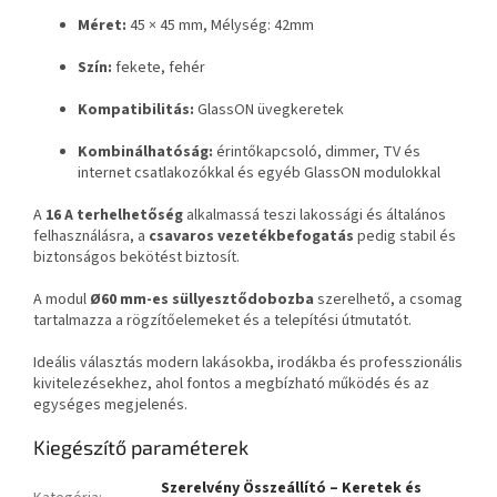
Méret:
45 × 45 mm, Mélység: 42mm
Szín:
fekete, fehér
Kompatibilitás:
GlassON üvegkeretek
Kombinálhatóság:
érintőkapcsoló, dimmer, TV és
internet csatlakozókkal és egyéb GlassON modulokkal
A
16 A terhelhetőség
alkalmassá teszi lakossági és általános
felhasználásra, a
csavaros vezetékbefogatás
pedig stabil és
biztonságos bekötést biztosít.
A modul
Ø60 mm-es süllyesztődobozba
szerelhető, a csomag
tartalmazza a rögzítőelemeket és a telepítési útmutatót.
Ideális választás modern lakásokba, irodákba és professzionális
kivitelezésekhez, ahol fontos a megbízható működés és az
egységes megjelenés.
Kiegészítő paraméterek
Szerelvény Összeállító – Keretek és