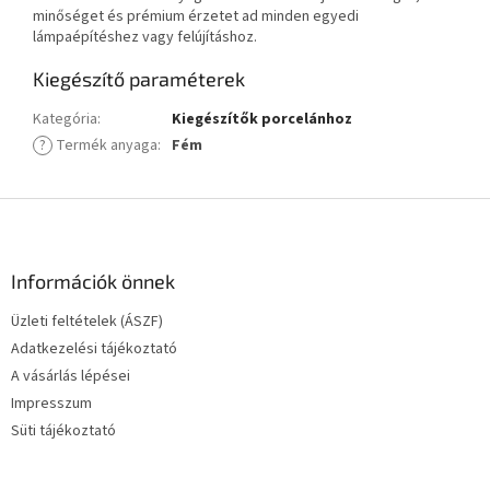
minőséget és prémium érzetet ad minden egyedi
lámpaépítéshez vagy felújításhoz.
Kiegészítő paraméterek
Kategória
:
Kiegészítők porcelánhoz
?
Termék anyaga
:
Fém
L
á
b
l
Információk önnek
é
Üzleti feltételek (ÁSZF)
c
Adatkezelési tájékoztató
A vásárlás lépései
Impresszum
Süti tájékoztató