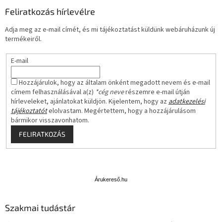
Feliratkozás hírlevélre
Adja meg az e-mail címét, és mi tájékoztatást küldünk webáruházunk új
termékeiről.
E-mail
Hozzájárulok, hogy az általam önként megadott nevem és e-mail
címem felhasználásával a(z)
*cég neve
részemre e-mail útján
hírleveleket, ajánlatokat küldjön. Kijelentem, hogy az
adatkezelési
tájékoztatót
elolvastam. Megértettem, hogy a hozzájárulásom
bármikor visszavonhatom.
FELIRATKOZÁS
Á
r
u
Árukereső.hu
k
e
Szakmai tudástár
r
e