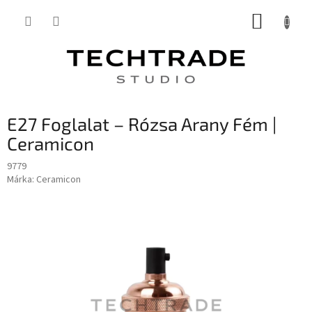
Ugrás
KOSÁR
a
fő
tartalomhoz
E27 Foglalat – Rózsa Arany Fém |
Ceramicon
9779
Márka:
Ceramicon