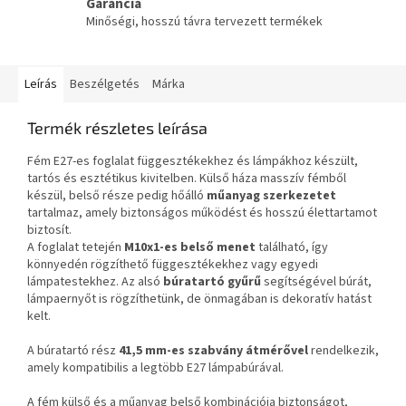
Garancia
Minőségi, hosszú távra tervezett termékek
Leírás
Beszélgetés
Márka
Termék részletes leírása
Fém E27-es foglalat függesztékekhez és lámpákhoz készült,
tartós és esztétikus kivitelben. Külső háza masszív fémből
készül, belső része pedig hőálló
műanyag szerkezetet
tartalmaz, amely biztonságos működést és hosszú élettartamot
biztosít.
A foglalat tetején
M10x1-es belső menet
található, így
könnyedén rögzíthető függesztékekhez vagy egyedi
lámpatestekhez. Az alsó
búratartó gyűrű
segítségével búrát,
lámpaernyőt is rögzíthetünk, de önmagában is dekoratív hatást
kelt.
A búratartó rész
41,5 mm-es szabvány átmérővel
rendelkezik,
amely kompatibilis a legtöbb E27 lámpabúrával.
A fém külső és a műanyag belső kombinációja biztonságot,