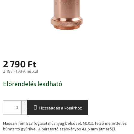
2 790 Ft
2 197 Ft ÁFA nélkül
Egységár:
Előrendelés leadható
Hozzáadás a kosárhoz
Masszív fém E27 foglalat műanyag belsővel, M10x1 felső menettel és
búratartó gyűrűvel. A búratartó szabványos
41,5 mm
átmérőjű.