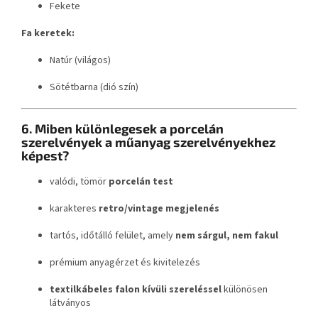
Fekete
Fa keretek:
Natúr (világos)
Sötétbarna (dió szín)
6. Miben különlegesek a porcelán
szerelvények a műanyag szerelvényekhez
képest?
valódi, tömör
porcelán test
karakteres
retro/vintage megjelenés
tartós, időtálló felület, amely
nem sárgul, nem fakul
prémium anyagérzet és kivitelezés
textilkábeles falon kívüli szereléssel
különösen
látványos