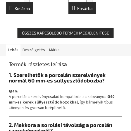
Kosárba
Kosárba
ÖSSZES KAPCSOLÓDÓ TERMÉK MEGJELENÍTÉSE
Leírás
Beszélgetés
Márka
Termék részletes leírása
1. Szerelhetők a porcelán szerelvények
normál 60 mm-es süllyesztődobozba?
Igen.
A porcelán szerelvénycsalád kompatibilis a szabványos
Ø60
mm-es kerek süllyesztődobozokkal
, így bármelyik típus
könnyen és gyorsan beépíthető.
2. Mekkora a sorolási távolság a porcelán
szerelvényeknél?