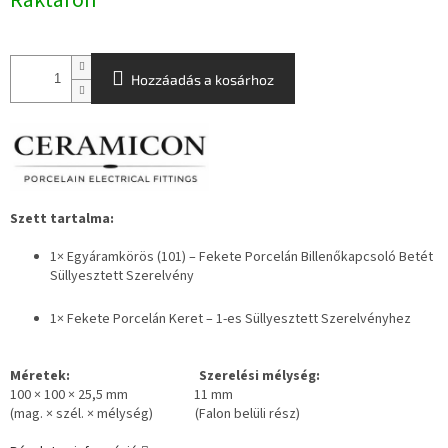
Raktáron
Hozzáadás a kosárhoz
Szett tartalma:
1×
Egyáramkörös (101) – Fekete Porcelán Billenőkapcsoló Betét
Süllyesztett Szerelvény
1× Fekete Porcelán Keret – 1-es Süllyesztett Szerelvényhez
Méretek: Szerelési mélység:
100 × 100 × 25,5 mm 11 mm
(mag. × szél. × mélység) (Falon belüli rész)