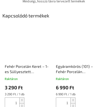
Minőségi, hosszú távra tervezett termékek
Kapcsolódó termékek
Fehér Porcelán Keret – 1-
Egyáramkörös (101) –
es Süllyesztett
Fehér Porcelán
Szerelvényhez |
Billenőkapcsoló Betét
Raktáron
Raktáron
Ceramicon
Süllyesztett Szerelvény |
3 290 Ft
6 990 Ft
Ceramicon
Egységár:
Egységár:
3 290 Ft / 1 db
6 990 Ft / 1 db