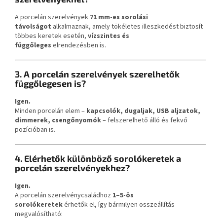
A porcelán szerelvények
71 mm-es sorolási
távolságot
alkalmaznak, amely tökéletes illeszkedést biztosít
többes keretek esetén,
vízszintes és
függőleges
elrendezésben is.
3. A porcelán szerelvények szerelhetők
függőlegesen is?
Igen.
Minden porcelán elem –
kapcsolók, dugaljak, USB aljzatok,
dimmerek, csengőnyomók
– felszerelhető álló és fekvő
pozícióban is.
4. Elérhetők különböző sorolókeretek a
porcelán szerelvényekhez?
Igen.
A porcelán szerelvénycsaládhoz
1–5-ös
sorolókeretek
érhetők el, így bármilyen összeállítás
megvalósítható: