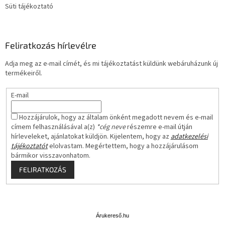
Süti tájékoztató
Feliratkozás hírlevélre
Adja meg az e-mail címét, és mi tájékoztatást küldünk webáruházunk új
termékeiről.
E-mail
Hozzájárulok, hogy az általam önként megadott nevem és e-mail
címem felhasználásával a(z)
*cég neve
részemre e-mail útján
hírleveleket, ajánlatokat küldjön. Kijelentem, hogy az
adatkezelési
tájékoztatót
elolvastam. Megértettem, hogy a hozzájárulásom
bármikor visszavonhatom.
FELIRATKOZÁS
Á
r
u
Árukereső.hu