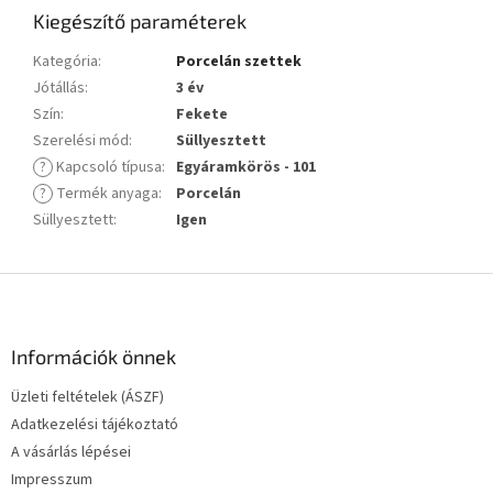
Kiegészítő paraméterek
Kategória
:
Porcelán szettek
Jótállás
:
3 év
Szín
:
Fekete
Szerelési mód
:
Süllyesztett
?
Kapcsoló típusa
:
Egyáramkörös - 101
?
Termék anyaga
:
Porcelán
Süllyesztett
:
Igen
L
á
b
l
Információk önnek
é
Üzleti feltételek (ÁSZF)
c
Adatkezelési tájékoztató
A vásárlás lépései
Impresszum