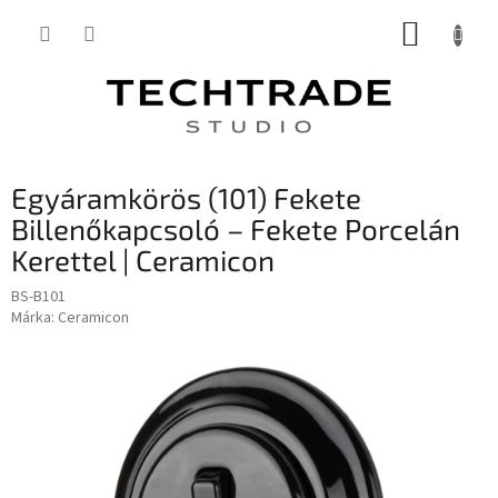
Ugrás
KOSÁR
a
fő
tartalomhoz
Egyáramkörös (101) Fekete
Billenőkapcsoló – Fekete Porcelán
Kerettel | Ceramicon
BS-B101
Márka:
Ceramicon