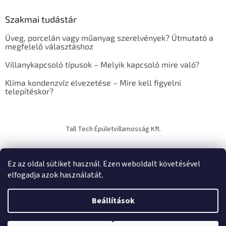
k
e
Szakmai tudástár
r
e
Üveg, porcelán vagy műanyag szerelvények? Útmutató a
s
megfelelő választáshoz
ő
Villanykapcsoló típusok – Melyik kapcsoló mire való?
Klíma kondenzvíz elvezetése – Mire kell figyelni
telepítéskor?
Tall Tech Épületvillamosság Kft.
Ez az oldal sütiket használ. Ezen weboldalt követésével
elfogadja azok használatát.
Shoptet készítette
Beállítások
Copyright 2026
TechTrade Studio
. Minden jog fenntartva.
Süti