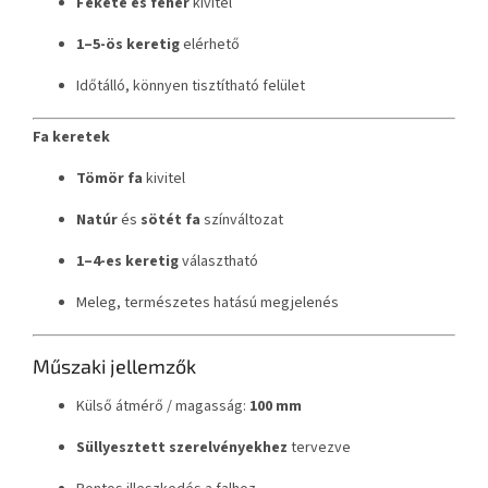
Fekete és fehér
kivitel
1–5-ös keretig
elérhető
Időtálló, könnyen tisztítható felület
Fa keretek
Tömör fa
kivitel
Natúr
és
sötét fa
színváltozat
1–4-es keretig
választható
Meleg, természetes hatású megjelenés
Műszaki jellemzők
Külső átmérő / magasság:
100 mm
Süllyesztett szerelvényekhez
tervezve