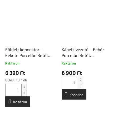
Földelt konnektor –
Kábelkivezető – Fehér
Fekete Porcelán Betét
Porcelán Betét
Süllyesztett Szerelvény |
Süllyesztett Szerelvény |
Raktáron
Raktáron
Ceramicon
Ceramicon
6 390 Ft
6 900 Ft
Egységár:
6 390 Ft / 1 db
Kosárba
Kosárba