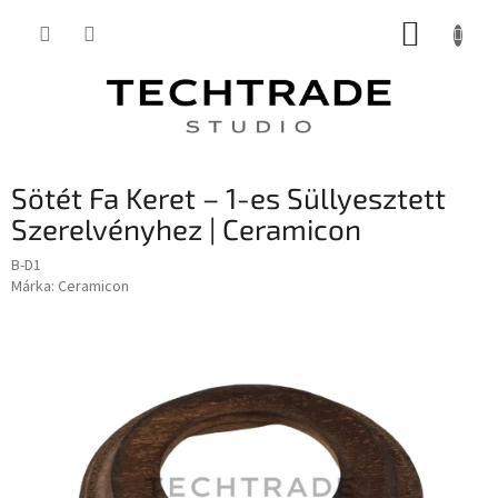
Ugrás
KOSÁR
a
fő
tartalomhoz
Sötét Fa Keret – 1-es Süllyesztett
Szerelvényhez | Ceramicon
B-D1
Márka:
Ceramicon