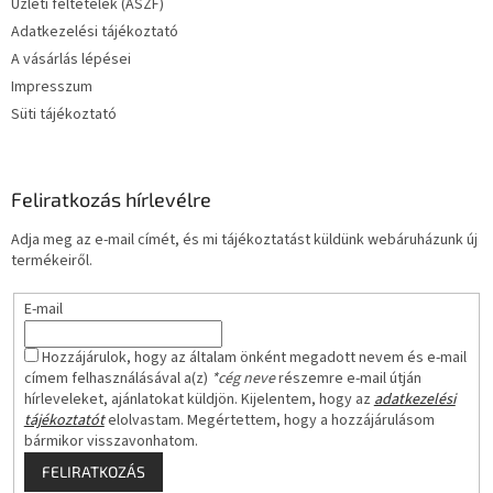
Üzleti feltételek (ÁSZF)
c
Adatkezelési tájékoztató
A vásárlás lépései
Impresszum
Süti tájékoztató
Feliratkozás hírlevélre
Adja meg az e-mail címét, és mi tájékoztatást küldünk webáruházunk új
termékeiről.
E-mail
Hozzájárulok, hogy az általam önként megadott nevem és e-mail
címem felhasználásával a(z)
*cég neve
részemre e-mail útján
hírleveleket, ajánlatokat küldjön. Kijelentem, hogy az
adatkezelési
tájékoztatót
elolvastam. Megértettem, hogy a hozzájárulásom
bármikor visszavonhatom.
FELIRATKOZÁS