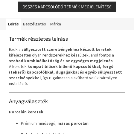
ÖSSZES KAPCSOLÓDÓ TERMÉK MEGJELENÍTÉSE
Leírás
Beszélgetés
Márka
Termék részletes leírása
Ezek a
süllyesztett szerelvényekhez készült keretek
kifejezetten olyan rendszerekhez készültek, ahol fontos a
szabad kombinálhatóság és az egységes megjelenés
.
A keretek
kompatibilisek billenő kapcsolókkal, forgó
(tekerő) kapcsolókkal, dugaljakkal és egyéb süllyesztett
szerelvényekkel
, így rugalmasan alakítható velük bármilyen
installáció.
Anyagválaszték
Porcelán keretek
Prémium minőségű,
mázas porcelán