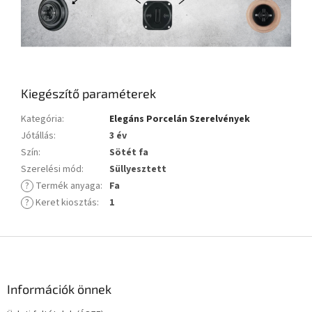
Kiegészítő paraméterek
Kategória
:
Elegáns Porcelán Szerelvények
Jótállás
:
3 év
Szín
:
Sötét fa
Szerelési mód
:
Süllyesztett
?
Termék anyaga
:
Fa
?
Keret kiosztás
:
1
L
á
b
l
Információk önnek
é