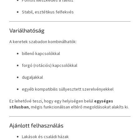
Pontos illeszkedés a falhoz
Stabil, esztétikus felfekvés
Variálhatóság
A keretek szabadon kombinálhatók:
billenő kapcsolókkal
forgó (rotációs) kapcsolókkal
dugaljakkal
egyéb kompatibilis süllyesztett szerelvényekkel
Ez lehetővé teszi, hogy egy helyiségen belül
egységes
stílusban
, mégis funkcionálisan eltérő megoldásokat alakíts ki.
Ajánlott felhasználás
Lakások és családi házak