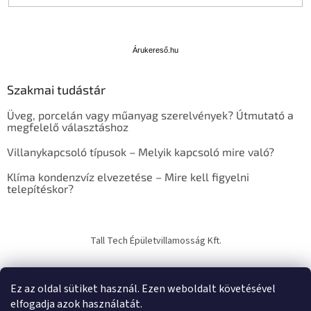
Á
r
u
Árukereső.hu
k
e
Szakmai tudástár
r
e
Üveg, porcelán vagy műanyag szerelvények? Útmutató a
s
megfelelő választáshoz
ő
Villanykapcsoló típusok – Melyik kapcsoló mire való?
Klíma kondenzvíz elvezetése – Mire kell figyelni
telepítéskor?
Tall Tech Épületvillamosság Kft.
Ez az oldal sütiket használ. Ezen weboldalt követésével
elfogadja azok használatát.