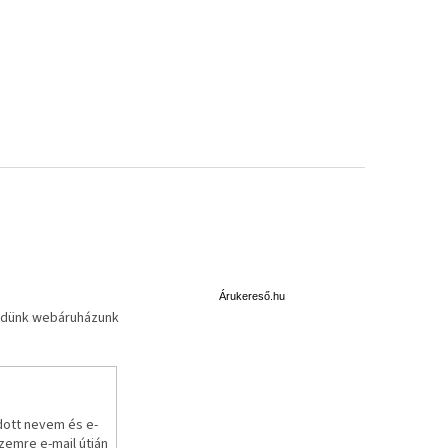
Á
r
u
Árukereső.hu
küldünk webáruházunk
k
e
r
e
s
ő
dott nevem és e-
emre e-mail útján