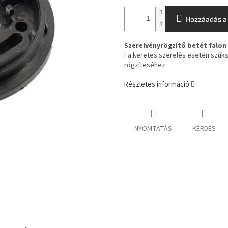
Hozzáadás a
Szerelvényrögzítő betét falon 
Fa keretes szerelés esetén szüks
rögzítéséhez.
Részletes információ
NYOMTATÁS
KÉRDÉS