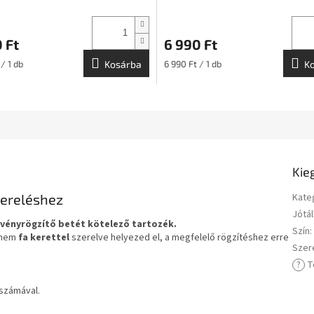
 Ft
6 990 Ft
:
Egységár:
/ 1 db
Kosárba
6 990 Ft / 1 db
K
Kie
zereléshez
Kate
Jótál
elvényrögzítő betét kötelező tartozék.
Szín
:
hanem
fa kerettel
szerelve helyezed el, a megfelelő rögzítéshez erre
Szer
?
T
számával.