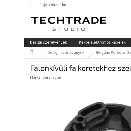
Ugrás
info@techtrade.hu
a
fő
tartalomhoz
Design szerelvények
Dekor elektromos kábelek
Kezdőlap
Design szerelvények
Elegáns Porcelán S
Falonkívüli fa keretekhez sze
Márka:
Ceramicon