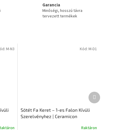
Garancia
i
Minőségi, hosszú távra
tervezett termékek
ód:
M-N3
Kód:
M-D1
Következő
termék
ívüli
Sötét Fa Keret – 1-es Falon Kívüli
Szerelvényhez | Ceramicon
Raktáron
Raktáron