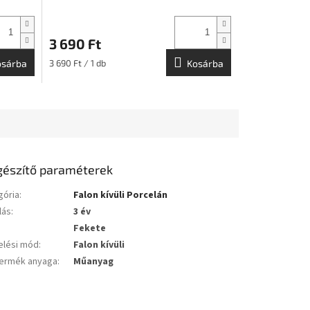
3 690 Ft
Egységár:
osárba
3 690 Ft / 1 db
Kosárba
gészítő paraméterek
gória
:
Falon kívüli Porcelán
lás
:
3 év
Fekete
elési mód
:
Falon kívüli
ermék anyaga
:
Műanyag