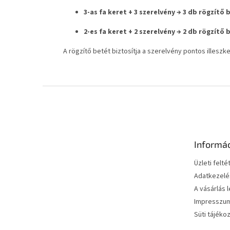
3-as fa keret + 3 szerelvény → 3 db rögzítő
2-es fa keret + 2 szerelvény → 2 db rögzítő
A rögzítő betét biztosítja a szerelvény pontos illeszk
L
á
b
l
é
Informá
c
Üzleti felté
Adatkezelés
A vásárlás 
Impresszu
Süti tájéko