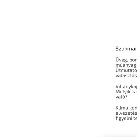
Szakmai
Üveg, por
műanyag 
Útmutató
választá
Villanyka
Melyik ka
való?
Klíma ko
elvezetés
figyelni t