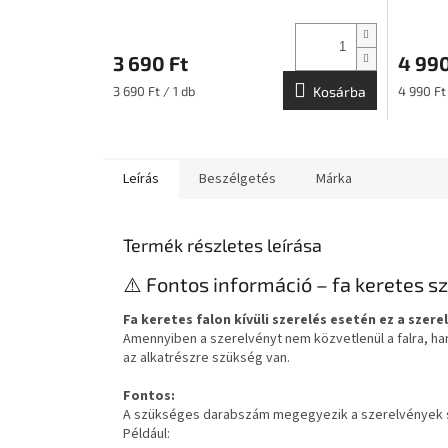
3 690 Ft
4 990
Egységár:
Egységár
3 690 Ft / 1 db
Kosárba
4 990 Ft 
Leírás
Beszélgetés
Márka
Termék részletes leírása
⚠️ Fontos információ – fa keretes s
Fa keretes falon kívüli szerelés esetén ez a szer
Amennyiben a szerelvényt nem közvetlenül a falra, 
az alkatrészre szükség van.
Fontos:
A szükséges darabszám megegyezik a szerelvények 
Például: