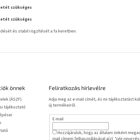
 betét szükséges
 betét szükséges
edését és stabil rögzítését a fa keretben.
ciók önnek
Feliratkozás hírlevélre
telek (ÁSZF)
Adja meg az e-mail címét, és mi tájékoztatást 
új termékeiről.
i tájékoztató
lépései
E-mail
m
ztató
Hozzájárulok, hogy az általam önként mega
mail címem felhasználásával a(z)
*cég neve
rész