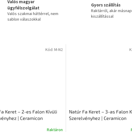
Valós magyar
Gyors szállítás
ügyfélszolgálat
Raktárról, akár másnap
Valós szakmai háttérrel, nem
kiszállítással
sablon válaszokkal
Kód:
M-N2
K
a Keret – 2-es Falon Kívüli
Natúr Fa Keret – 3-as Falon K
vényhez | Ceramicon
Szerelvényhez | Ceramicon
Raktáron