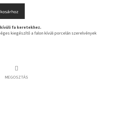
 kosárhoz
kívüli fa keretekhez.
éges kiegészítő a falon kívüli porcelán szerelvények
MEGOSZTÁS