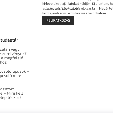
hírleveleket, ajánlatokat küldjön. Kijelentem, h
adatkezelési tájékoztatót
elolvastam. Megérte
hozzájárulásom bármikor visszavonhatom.
FELIRATKOZÁS
 tudástár
celán vagy
szerelvények?
 a megfelelő
shoz
pcsoló típusok –
pcsoló mire
ndenzvíz
e – Mire kell
elepítéskor?