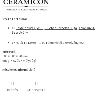
Szett tartalma:
1×
Földelt dugalj (2P+F) – Fehér Porcelán Dugalj Falon Kívüli
Szerelvény
1× Natúr Fa Keret – 1-es Falon Kívüli Szerelvényhez
Méretek:
100 × 100 × 50 mm
(mag. × szél. × mélység)
Részletes információ
KÉRDÉS
MEGOSZTÁS