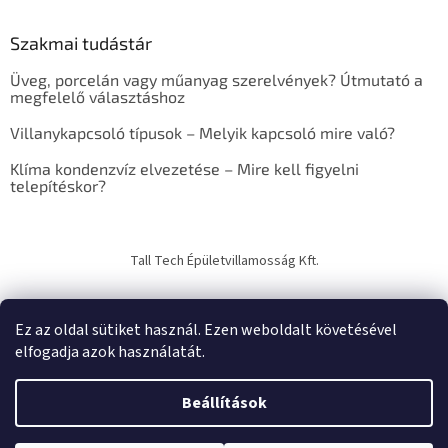
k
e
Szakmai tudástár
r
e
Üveg, porcelán vagy műanyag szerelvények? Útmutató a
s
megfelelő választáshoz
ő
Villanykapcsoló típusok – Melyik kapcsoló mire való?
Klíma kondenzvíz elvezetése – Mire kell figyelni
telepítéskor?
Tall Tech Épületvillamosság Kft.
Ez az oldal sütiket használ. Ezen weboldalt követésével
elfogadja azok használatát.
Shoptet készítette
Beállítások