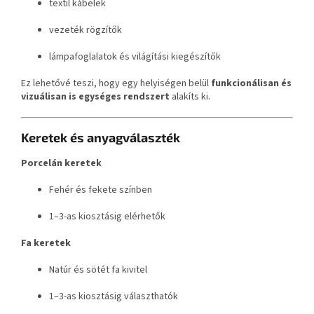
textil kábelek
vezeték rögzítők
lámpafoglalatok és világítási kiegészítők
Ez lehetővé teszi, hogy egy helyiségen belül
funkcionálisan és
vizuálisan is egységes rendszert
alakíts ki.
Keretek és anyagválaszték
Porcelán keretek
Fehér és fekete színben
1–3-as kiosztásig elérhetők
Fa keretek
Natúr és sötét fa kivitel
1–3-as kiosztásig választhatók