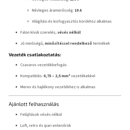
Névleges áramerősség:
10 A
Világítási és kisfogyasztós körökhöz alkalmas
Falon kívüli szerelés,
vésés nélkül
Jó minőségű,
minősítéssel rendelkező
termékek
Vezeték csatlakoztatás:
Csavaros vezetékbefogás
Kompatibilis:
0,75 – 2,5 mm²
vezetékekkel
Merev és hajlékony vezetékhez is alkalmas
Ajánlott felhasználás
Felújítások vésés nélkül
Loft, retro és ipari enteriőrök