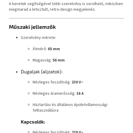
A keretek segítségével több szerelvény is sorolható, miközben
megmarad a letisztult, retro-design megjelenés.
Műszaki jellemzők
Szerelvény mérete:
Átmérő:
65 mm
Magasság:
56 mm
Dugaljak (aljzatok):
Névleges feszültség:
230 V~
Névleges áramerősség:
16 A
Háztartási és általános épületvillamossági
felhasználásra
Kapcsolók:
Névleges feszültség:
230 V~