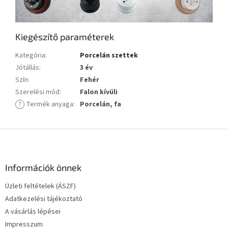
Kiegészítő paraméterek
Kategória
:
Porcelán szettek
Jótállás
:
3 év
Szín
:
Fehér
Szerelési mód
:
Falon kívüli
?
Termék anyaga
:
Porcelán, fa
L
á
b
l
Információk önnek
é
Üzleti feltételek (ÁSZF)
c
Adatkezelési tájékoztató
A vásárlás lépései
Impresszum