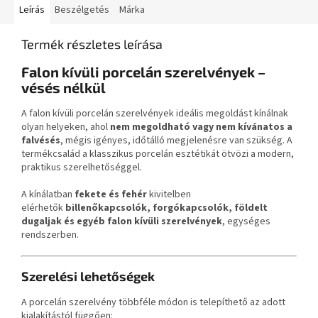
Leírás
Beszélgetés
Márka
Termék részletes leírása
Falon kívüli porcelán szerelvények –
vésés nélkül
A falon kívüli porcelán szerelvények ideális megoldást kínálnak
olyan helyeken, ahol
nem megoldható vagy nem kívánatos a
falvésés
, mégis igényes, időtálló megjelenésre van szükség. A
termékcsalád a klasszikus porcelán esztétikát ötvözi a modern,
praktikus szerelhetőséggel.
A kínálatban
fekete és fehér
kivitelben
elérhetők
billenőkapcsolók, forgókapcsolók, földelt
dugaljak és egyéb falon kívüli szerelvények
, egységes
rendszerben.
Szerelési lehetőségek
A porcelán szerelvény többféle módon is telepíthető az adott
kialakítástól függően: