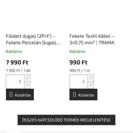
Földelt dugalj (2P+F) –
Fekete Textil Kábel –
Fekete Porcelán Dugalj
3×0,75 mm² | TRAMA
Falon Kívüli Szerelvény |
Raktáron
Raktáron
Ceramicon
7 990 Ft
990 Ft
Egységár:
Egységár:
7 990 Ft / 1 db
990 Ft / 1 m
Kosárba
Kosárba
ÖSSZES KAPCSOLÓDÓ TERMÉK MEGJELENÍTÉSE