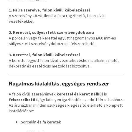
1. Falra szerelve, falon kívüli kábelezéssel
A szerelvény közvetlenül a falra rögzíthető, falon kívüli
vezetékekkel.
2. Kerettel, süllyesztett szerelvénydobozra
A porcelán vagy fa kerettel együtt hagyományos Ø60 mm-es
süllyesztett szerelvénydobozra is felszerelhető.
3. Kerettel, falon kívüli kábelezéssel
A kerettel együtt falon kívüli vezetékezéshez is alkalmazható,
dekoratív és esztétikus megoldást biztosítva.
Rugalmas kialakítás, egységes rendszer
A falon kívüli szerelvények
kerettel és keret nélkül is
felszerelhetők
, így könnyen igazíthatók az adott tér stílusához.
Az áruházban minden szükséges kiegészítő elérhető a komplett
installációhoz:
porcelán és fa keretek