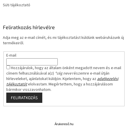
Süti tájékoztató
Feliratkozás hírlevélre
Adja meg az e-mail címét, és mi tájékoztatást küldünk webáruházunk új
termékeiről.
E-mail
Hozzájárulok, hogy az általam önként megadott nevem és e-mail
címem felhasználásával a(z)
*cég neve
részemre e-mail útján
hírleveleket, ajánlatokat küldjön. Kijelentem, hogy az
adatkezelési
tájékoztatót
elolvastam. Megértettem, hogy a hozzájárulásom
bármikor visszavonhatom.
FELIRATKOZÁS
Á
r
u
Árukereső.hu