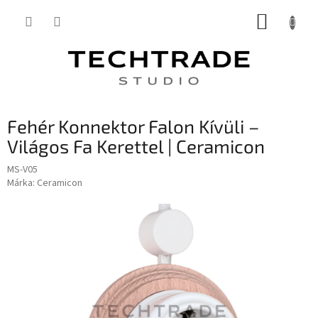
Ugrás
KOSÁR
a
fő
tartalomhoz
Fehér Konnektor Falon Kívüli –
Világos Fa Kerettel | Ceramicon
MS-V05
Márka:
Ceramicon