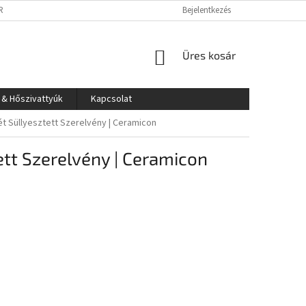
RLÁS LÉPÉSEI
IMPRESSZUM
SÜTI TÁJÉKOZTATÓ
Bejelentkezés
KOSÁR
Üres kosár
 & Hőszivattyúk
Kapcsolat
t Süllyesztett Szerelvény | Ceramicon
tt Szerelvény | Ceramicon