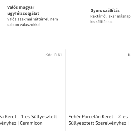
Valós magyar
Gyors szállítás
ügyfélszolgálat
Raktárról, akár másnap
Valós szakmai háttérrel, nem
kiszállítással
sablon válaszokkal
Kód:
B-N1
K
a Keret – 1-es Süllyesztett
Fehér Porcelán Keret – 2-es
vényhez | Ceramicon
Süllyesztett Szerelvényhez |
Ceramicon