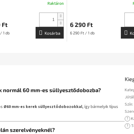
Raktáron
 Ft
6 290 Ft
:
Egységár:
/ 1 db
Kosárba
6 290 Ft / 1 db
K
Kie
yek normál 60 mm-es süllyesztődobozba?
Kate
Jótál
Szín
:
os
Ø60 mm-es kerek süllyesztődobozokkal
, így bármelyik típus
Szer
?
K
?
T
elán szerelvényeknél?