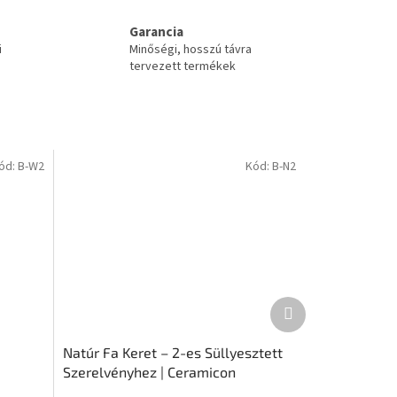
Garancia
i
Minőségi, hosszú távra
tervezett termékek
ód:
B-W2
Kód:
B-N2
Következő
termék
Natúr Fa Keret – 2-es Süllyesztett
Szerelvényhez | Ceramicon