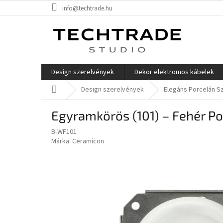
Ugrás
info@techtrade.hu
a
fő
tartalomhoz
Design szerelvények
Dekor elektromos kábelek
Kezdőlap
Design szerelvények
Elegáns Porcelán S
Egyramkörös (101) – Fehér Po
B-WF101
Márka:
Ceramicon