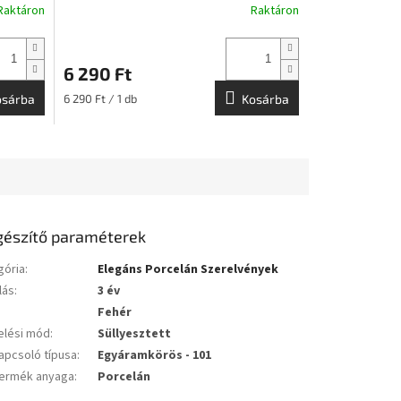
Raktáron
Raktáron
6 290 Ft
Egységár:
osárba
6 290 Ft / 1 db
Kosárba
gészítő paraméterek
gória
:
Elegáns Porcelán Szerelvények
lás
:
3 év
Fehér
elési mód
:
Süllyesztett
apcsoló típusa
:
Egyáramkörös - 101
ermék anyaga
:
Porcelán