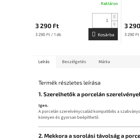
Raktáron
3 290 Ft
3 290
Egységár:
Egységár
3 290 Ft / 1 db
Kosárba
3 290 Ft 
Leírás
Beszélgetés
Márka
Termék részletes leírása
1. Szerelhetők a porcelán szerelvén
Igen.
A porcelán szerelvénycsalád kompatibilis a szabvány
könnyen és gyorsan beépíthető.
2. Mekkora a sorolási távolság a porc