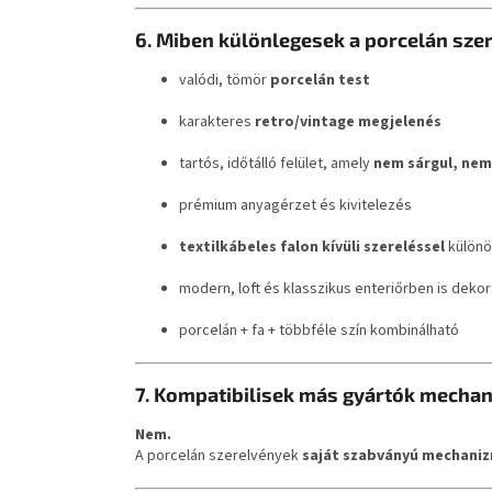
6. Miben különlegesek a porcelán sz
valódi, tömör
porcelán test
karakteres
retro/vintage megjelenés
tartós, időtálló felület, amely
nem sárgul, nem
prémium anyagérzet és kivitelezés
textilkábeles falon kívüli szereléssel
különö
modern, loft és klasszikus enteriőrben is dekor
porcelán + fa + többféle szín kombinálható
7. Kompatibilisek más gyártók mecha
Nem.
A porcelán szerelvények
saját szabványú mechaniz