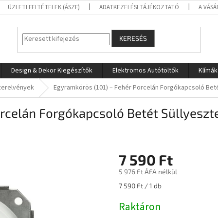
ÜZLETI FELTÉTELEK (ÁSZF)
ADATKEZELÉSI TÁJÉKOZTATÓ
A VÁSÁ
KERESÉS
Design & Dekor Kiegészítők
Elektromos Autótöltők
Klímák
zerelvények
Egyramkörös (101) – Fehér Porcelán Forgókapcsoló Beté
rcelán Forgókapcsoló Betét Süllyeszte
7 590 Ft
5 976 Ft ÁFA nélkül
Egységár:
7 590 Ft / 1 db
Raktáron