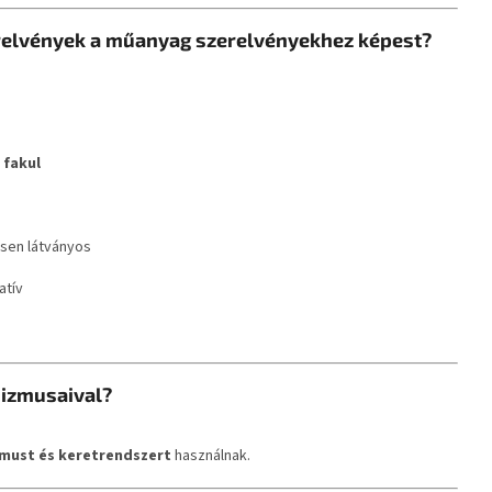
erelvények a műanyag szerelvényekhez képest?
 fakul
sen látványos
atív
nizmusaival?
must és keretrendszert
használnak.