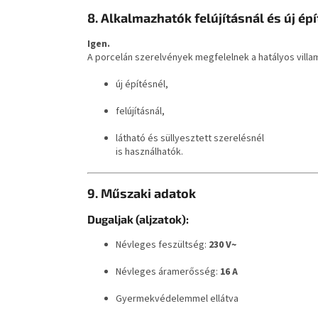
8. Alkalmazhatók felújításnál és új épí
Igen.
A porcelán szerelvények megfelelnek a hatályos vill
új építésnél,
felújításnál,
látható és süllyesztett szerelésnél
is használhatók.
9. Műszaki adatok
Dugaljak (aljzatok):
Névleges feszültség:
230 V~
Névleges áramerősség:
16 A
Gyermekvédelemmel ellátva