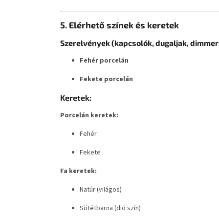
5. Elérhető színek és keretek
Szerelvények (kapcsolók, dugaljak, dimmer
Fehér porcelán
Fekete porcelán
Keretek:
Porcelán keretek:
Fehér
Fekete
Fa keretek:
Natúr (világos)
Sötétbarna (dió szín)