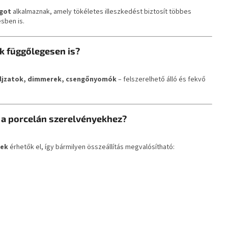
ágot
alkalmaznak, amely tökéletes illeszkedést biztosít többes
sben is.
k függőlegesen is?
aljzatok, dimmerek, csengőnyomók
– felszerelhető álló és fekvő
 a porcelán szerelvényekhez?
tek
érhetők el, így bármilyen összeállítás megvalósítható: