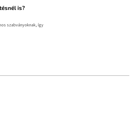
tésnél is?
amos szabványoknak, így