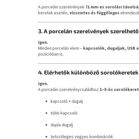
A porcelán szerelvények
71 mm-es sorolási távols
keretek esetén,
vízszintes és függőleges
elrendezé
3. A porcelán szerelvények szerelhető
Igen.
Minden porcelán elem –
kapcsolók, dugaljak, USB 
pozícióban is.
4. Elérhetők különböző sorolókeretek
Igen.
A porcelán szerelvénycsaládhoz
1–5-ös sorolókere
kapcsoló + dugalj
több kapcsoló
dupla dugalj
tetszőleges vegyes kombinációk