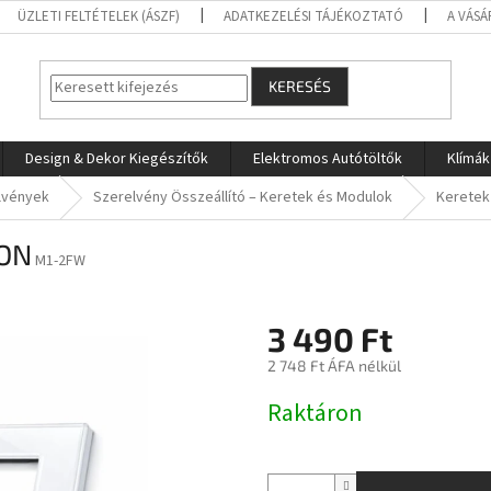
ÜZLETI FELTÉTELEK (ÁSZF)
ADATKEZELÉSI TÁJÉKOZTATÓ
A VÁSÁ
KERESÉS
Design & Dekor Kiegészítők
Elektromos Autótöltők
Klímák
lvények
Szerelvény Összeállító – Keretek és Modulok
Keretek
sON
M1-2FW
3 490 Ft
2 748 Ft ÁFA nélkül
Egységár:
Raktáron