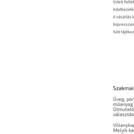
Üzleti felté
Adatkezelés
A vásárlás 
Impresszu
Süti tájéko
Szakmai
Üveg, por
műanyag 
Útmutató
választá
Villanyka
Melyik ka