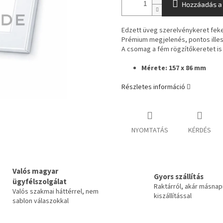
Hozzáadás a
Edzett üveg szerelvénykeret feke
Prémium megjelenés, pontos illesz
A csomag a fém rögzítőkeretet is
Mérete: 157 x 86 mm
Részletes információ
NYOMTATÁS
KÉRDÉS
Valós magyar
Gyors szállítás
ügyfélszolgálat
Raktárról, akár másnap
Valós szakmai háttérrel, nem
kiszállítással
sablon válaszokkal