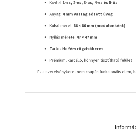
Kivitel:
1-es, 2-es, 3-as, 4-es és 5-ös
Anyag:
4 mm vastag edzett üveg
Külső méret:
86 × 86 mm (modulonként)
Nyílás mérete:
47 × 47 mm
Tartozék:
fém rögzítőkeret
Prémium, karcálló, könnyen tisztítható felület
Ez a szerelvénykeret nem csupán funkcionális elem, h
L
á
b
l
é
Informá
c