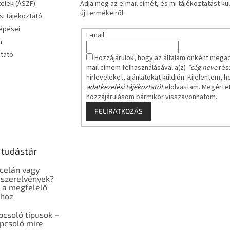
telek (ÁSZF)
Adja meg az e-mail címét, és mi tájékoztatást 
új termékeiről.
i tájékoztató
lépései
E-mail
m
ztató
Hozzájárulok, hogy az általam önként mega
mail címem felhasználásával a(z)
*cég neve
rész
hírleveleket, ajánlatokat küldjön. Kijelentem, h
adatkezelési tájékoztatót
elolvastam. Megérte
hozzájárulásom bármikor visszavonhatom.
FELIRATKOZÁS
 tudástár
celán vagy
szerelvények?
 a megfelelő
shoz
pcsoló típusok –
pcsoló mire