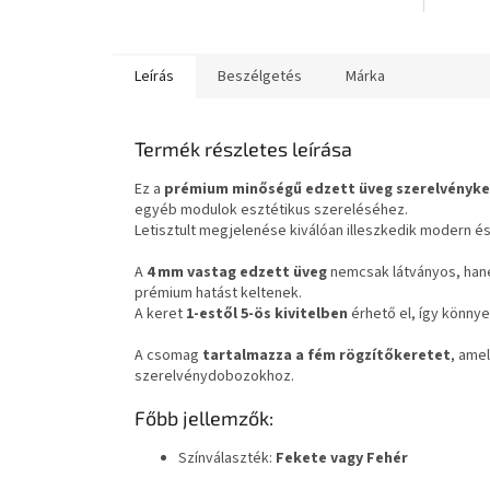
Leírás
Beszélgetés
Márka
Termék részletes leírása
Ez a
prémium minőségű edzett üveg szerelvényke
egyéb modulok esztétikus szereléséhez.
Letisztult megjelenése kiválóan illeszkedik modern és
A
4 mm vastag edzett üveg
nemcsak látványos, hanem 
prémium hatást keltenek.
A keret
1-estől 5-ös kivitelben
érhető el, így könny
A csomag
tartalmazza a fém rögzítőkeretet
, amel
szerelvénydobozokhoz.
Főbb jellemzők:
Színválaszték:
Fekete vagy Fehér