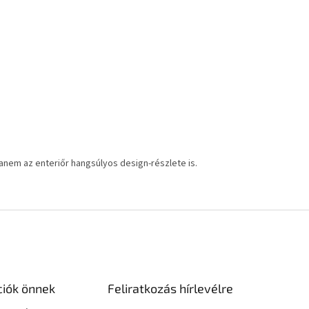
anem az enteriőr hangsúlyos design-részlete is.
ciók önnek
Feliratkozás hírlevélre