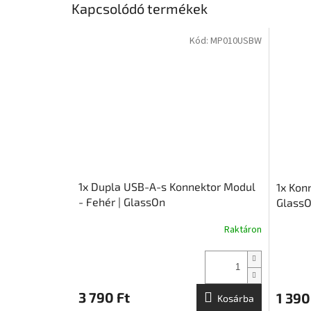
Kapcsolódó termékek
Kód:
MP010USBW
1x Dupla USB-A-s Konnektor Modul
1x Kon
- Fehér | GlassOn
Glass
Raktáron
3 790 Ft
1 390
Kosárba