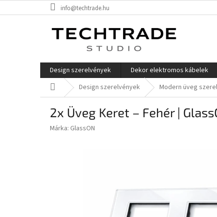
Ugrás
info@techtrade.hu
a
fő
tartalomhoz
Design szerelvények
Dekor elektromos kábelek
Kezdőlap
Design szerelvények
Modern üveg szere
2x Üveg Keret – Fehér | Glas
Márka:
GlassON