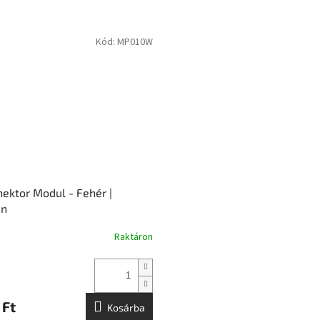
Kód:
MP010W
nektor Modul - Fehér |
On
Raktáron
 Ft
Kosárba