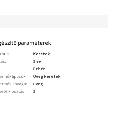
gészítő paraméterek
gória
:
Keretek
lás
:
2 év
Fehér
erméktípusok
:
Üveg keretek
ermék anyaga
:
üveg
eret kiosztás
:
2