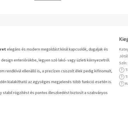
Kie
ret
elegáns és modern megoldást kínál kapcsolók, dugaljak és
Kate
Jótál
 design enteriőrökbe, legyen szó lakó- vagy üzleti környezetről.
Szín
:
?
T
rendkívül ellenálló is, a precízen csiszolt élek pedig kifinomult,
?
T
edén kialakítható az egységes megjelenés több funkció esetén is.
?
K
y stabil rögzítést és pontos illeszkedést biztosít a szabványos