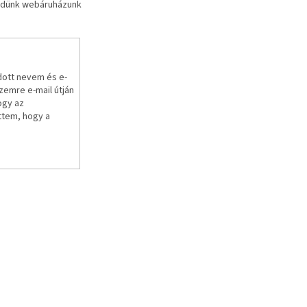
küldünk webáruházunk
k
e
r
e
s
ő
dott nevem és e-
emre e-mail útján
ogy az
ttem, hogy a