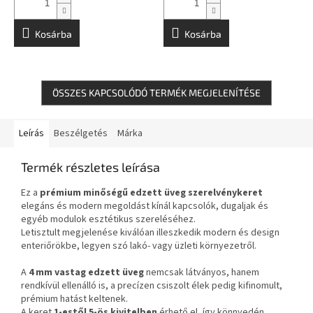
Kosárba
Kosárba
ÖSSZES KAPCSOLÓDÓ TERMÉK MEGJELENÍTÉSE
Leírás
Beszélgetés
Márka
Termék részletes leírása
Ez a
prémium minőségű edzett üveg szerelvénykeret
elegáns és modern megoldást kínál kapcsolók, dugaljak és
egyéb modulok esztétikus szereléséhez.
Letisztult megjelenése kiválóan illeszkedik modern és design
enteriőrökbe, legyen szó lakó- vagy üzleti környezetről.
A
4 mm vastag edzett üveg
nemcsak látványos, hanem
rendkívül ellenálló is, a precízen csiszolt élek pedig kifinomult,
prémium hatást keltenek.
A keret
1-estől 5-ös kivitelben
érhető el, így könnyedén