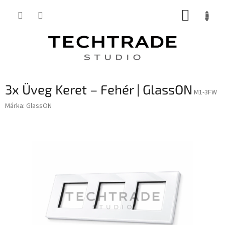
Ugrás
KOSÁR
a
fő
tartalomhoz
3x Üveg Keret – Fehér | GlassON
M1-3FW
Márka:
GlassON