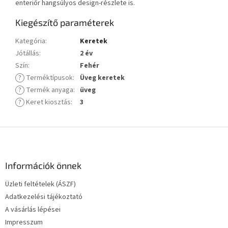
enteriőr hangsúlyos design-részlete is.
Kiegészítő paraméterek
Kategória
:
Keretek
Jótállás
:
2 év
Szín
:
Fehér
?
Terméktípusok
:
Üveg keretek
?
Termék anyaga
:
üveg
?
Keret kiosztás
:
3
L
á
b
l
Információk önnek
é
Üzleti feltételek (ÁSZF)
c
Adatkezelési tájékoztató
A vásárlás lépései
Impresszum