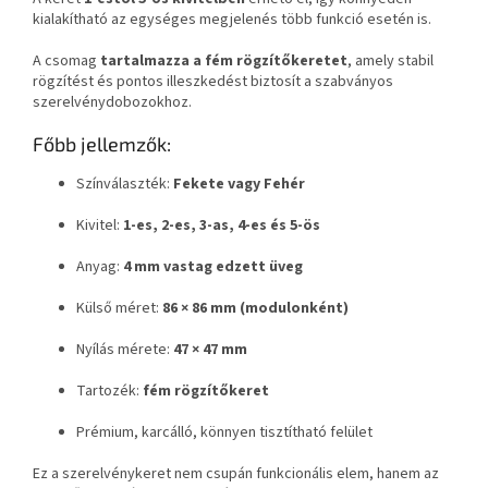
kialakítható az egységes megjelenés több funkció esetén is.
A csomag
tartalmazza a fém rögzítőkeretet
, amely stabil
rögzítést és pontos illeszkedést biztosít a szabványos
szerelvénydobozokhoz.
Főbb jellemzők:
Színválaszték:
Fekete vagy Fehér
Kivitel:
1-es, 2-es, 3-as, 4-es és 5-ös
Anyag:
4 mm vastag edzett üveg
Külső méret:
86 × 86 mm (modulonként)
Nyílás mérete:
47 × 47 mm
Tartozék:
fém rögzítőkeret
Prémium, karcálló, könnyen tisztítható felület
Ez a szerelvénykeret nem csupán funkcionális elem, hanem az