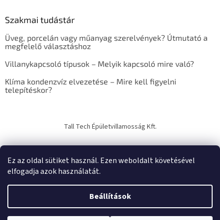
k
e
Szakmai tudástár
r
e
Üveg, porcelán vagy műanyag szerelvények? Útmutató a
s
megfelelő választáshoz
ő
Villanykapcsoló típusok – Melyik kapcsoló mire való?
Klíma kondenzvíz elvezetése – Mire kell figyelni
telepítéskor?
Tall Tech Épületvillamosság Kft.
Ez az oldal sütiket használ. Ezen weboldalt követésével
elfogadja azok használatát.
Shoptet készítette
Beállítások
Copyright 2026
TechTrade Studio
. Minden jog fenntartva.
Süti