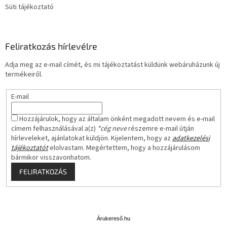
Süti tájékoztató
Feliratkozás hírlevélre
Adja meg az e-mail címét, és mi tájékoztatást küldünk webáruházunk új
termékeiről.
E-mail
Hozzájárulok, hogy az általam önként megadott nevem és e-mail
címem felhasználásával a(z)
*cég neve
részemre e-mail útján
hírleveleket, ajánlatokat küldjön. Kijelentem, hogy az
adatkezelési
tájékoztatót
elolvastam. Megértettem, hogy a hozzájárulásom
bármikor visszavonhatom.
FELIRATKOZÁS
Á
r
u
Árukereső.hu