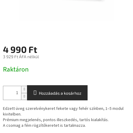
4 990 Ft
3 929 Ft ÁFA nélkül
Egységár:
Raktáron
Hozzáadás a kosárhoz
Edzett üveg szerelvénykeret fekete vagy fehér színben, 1–5 modul
kivitelben.
Prémium megjelenés, pontos illeszkedés, tartós kialakítás.
A csomag a fém rögzítőkeretet is tartalmazza.