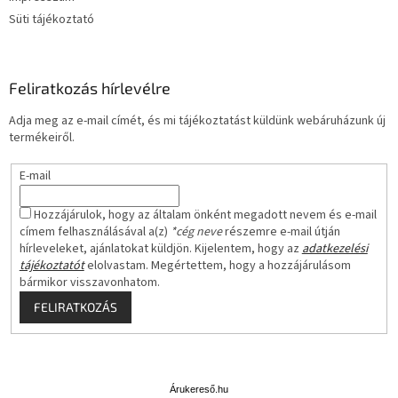
Süti tájékoztató
Feliratkozás hírlevélre
Adja meg az e-mail címét, és mi tájékoztatást küldünk webáruházunk új
termékeiről.
E-mail
Hozzájárulok, hogy az általam önként megadott nevem és e-mail
címem felhasználásával a(z)
*cég neve
részemre e-mail útján
hírleveleket, ajánlatokat küldjön. Kijelentem, hogy az
adatkezelési
tájékoztatót
elolvastam. Megértettem, hogy a hozzájárulásom
bármikor visszavonhatom.
FELIRATKOZÁS
Á
r
u
Árukereső.hu