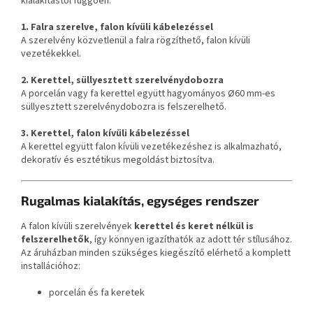
kialakítástól függően:
1. Falra szerelve, falon kívüli kábelezéssel
A szerelvény közvetlenül a falra rögzíthető, falon kívüli
vezetékekkel.
2. Kerettel, süllyesztett szerelvénydobozra
A porcelán vagy fa kerettel együtt hagyományos Ø60 mm-es
süllyesztett szerelvénydobozra is felszerelhető.
3. Kerettel, falon kívüli kábelezéssel
A kerettel együtt falon kívüli vezetékezéshez is alkalmazható,
dekoratív és esztétikus megoldást biztosítva.
Rugalmas kialakítás, egységes rendszer
A falon kívüli szerelvények
kerettel és keret nélkül is
felszerelhetők
, így könnyen igazíthatók az adott tér stílusához.
Az áruházban minden szükséges kiegészítő elérhető a komplett
installációhoz:
porcelán és fa keretek