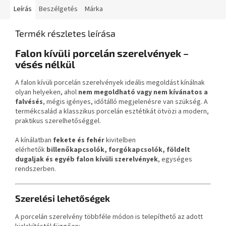
Leírás
Beszélgetés
Márka
Termék részletes leírása
Falon kívüli porcelán szerelvények –
vésés nélkül
A falon kívüli porcelán szerelvények ideális megoldást kínálnak
olyan helyeken, ahol
nem megoldható vagy nem kívánatos a
falvésés
, mégis igényes, időtálló megjelenésre van szükség. A
termékcsalád a klasszikus porcelán esztétikát ötvözi a modern,
praktikus szerelhetőséggel.
A kínálatban
fekete és fehér
kivitelben
elérhetők
billenőkapcsolók, forgókapcsolók, földelt
dugaljak és egyéb falon kívüli szerelvények
, egységes
rendszerben.
Szerelési lehetőségek
A porcelán szerelvény többféle módon is telepíthető az adott