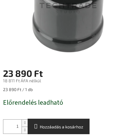
23 890 Ft
18 811 Ft ÁFA nélkül
Egységár:
23 890 Ft / 1 db
Előrendelés leadható
Hozzáadás a kosárhoz