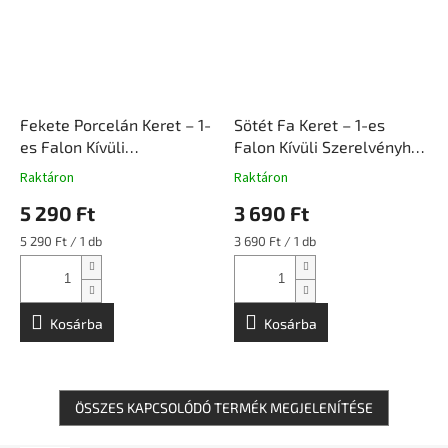
Fekete Porcelán Keret – 1-
Sötét Fa Keret – 1-es
es Falon Kívüli
Falon Kívüli Szerelvényhez
Szerelvényhez |
| Ceramicon
Raktáron
Raktáron
Ceramicon
5 290 Ft
3 690 Ft
Egységár:
Egységár:
5 290 Ft / 1 db
3 690 Ft / 1 db
Kosárba
Kosárba
ÖSSZES KAPCSOLÓDÓ TERMÉK MEGJELENÍTÉSE