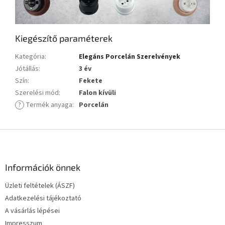
Kiegészítő paraméterek
Kategória
:
Elegáns Porcelán Szerelvények
Jótállás
:
3 év
Szín
:
Fekete
Szerelési mód
:
Falon kívüli
?
Termék anyaga
:
Porcelán
L
á
b
l
Információk önnek
é
Üzleti feltételek (ÁSZF)
c
Adatkezelési tájékoztató
A vásárlás lépései
Impresszum