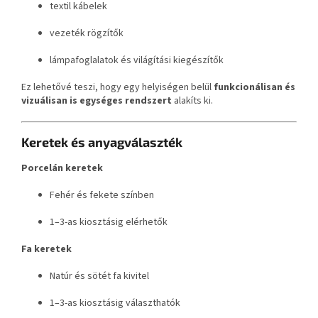
textil kábelek
vezeték rögzítők
lámpafoglalatok és világítási kiegészítők
Ez lehetővé teszi, hogy egy helyiségen belül
funkcionálisan és
vizuálisan is egységes rendszert
alakíts ki.
Keretek és anyagválaszték
Porcelán keretek
Fehér és fekete színben
1–3-as kiosztásig elérhetők
Fa keretek
Natúr és sötét fa kivitel
1–3-as kiosztásig választhatók