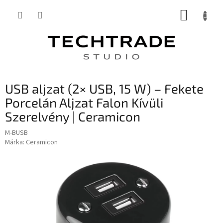
Ugrás
KOSÁR
a
fő
tartalomhoz
USB aljzat (2× USB, 15 W) – Fekete
Porcelán Aljzat Falon Kívüli
Szerelvény | Ceramicon
M-BUSB
Márka:
Ceramicon