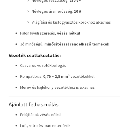
Névleges feszültség:
230 V~
Névleges áramerősség:
10 A
Világítási és kisfogyasztós körökhöz alkalmas
Falon kívüli szerelés,
vésés nélkül
Jó minőségű,
minősítéssel rendelkező
termékek
Vezeték csatlakoztatás:
Csavaros vezetékbefogás
Kompatibilis:
0,75 – 2,5 mm²
vezetékekkel
Merev és hajlékony vezetékhez is alkalmas
Ajánlott felhasználás
Felújítások vésés nélkül
Loft, retro és ipari enteriőrök