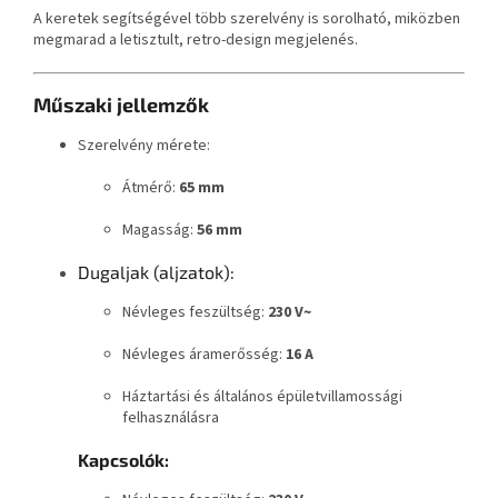
A keretek segítségével több szerelvény is sorolható, miközben
megmarad a letisztult, retro-design megjelenés.
Műszaki jellemzők
Szerelvény mérete:
Átmérő:
65 mm
Magasság:
56 mm
Dugaljak (aljzatok):
Névleges feszültség:
230 V~
Névleges áramerősség:
16 A
Háztartási és általános épületvillamossági
felhasználásra
Kapcsolók: