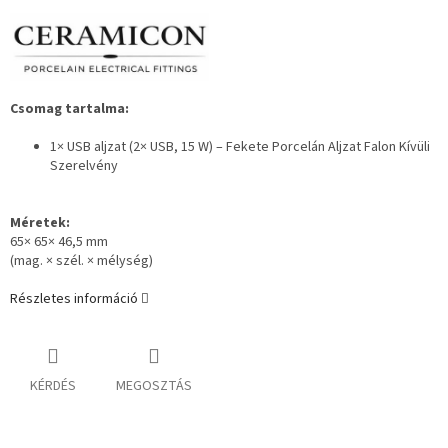
Csomag tartalma:
1× USB aljzat (2× USB, 15 W) – Fekete Porcelán Aljzat Falon Kívüli
Szerelvény
Méretek:
65× 65× 46,5 mm
(mag. × szél. × mélység)
Részletes információ
KÉRDÉS
MEGOSZTÁS