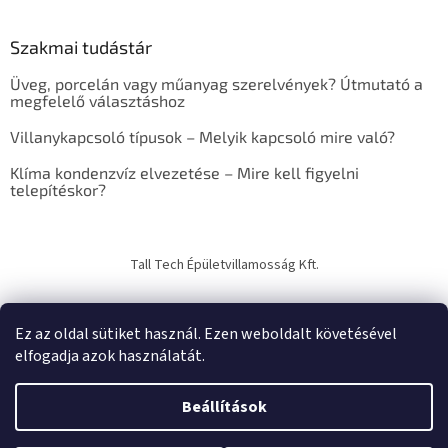
k
e
Szakmai tudástár
r
e
Üveg, porcelán vagy műanyag szerelvények? Útmutató a
s
megfelelő választáshoz
ő
Villanykapcsoló típusok – Melyik kapcsoló mire való?
Klíma kondenzvíz elvezetése – Mire kell figyelni
telepítéskor?
Tall Tech Épületvillamosság Kft.
Ez az oldal sütiket használ. Ezen weboldalt követésével
elfogadja azok használatát.
Shoptet készítette
Beállítások