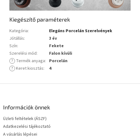
Kiegészítő paraméterek
Kategória
:
Elegáns Porcelán Szerelvények
Jótállás
:
3 év
Szín
:
Fekete
Szerelési mód
:
Falon kívüli
?
Termék anyaga
:
Porcelán
?
Keret kiosztás
:
4
L
á
b
l
Információk önnek
é
Üzleti feltételek (ÁSZF)
c
Adatkezelési tájékoztató
A vásárlás lépései