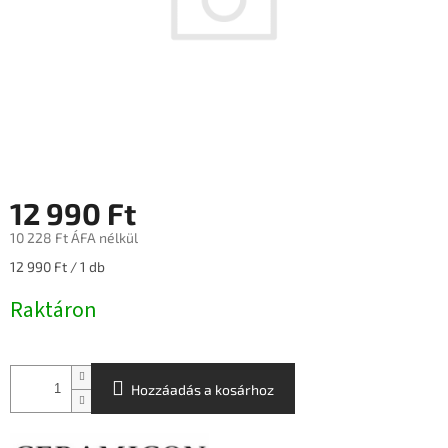
12 990 Ft
10 228 Ft ÁFA nélkül
Egységár:
12 990 Ft / 1 db
Raktáron
Hozzáadás a kosárhoz