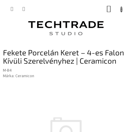
Ugrás
KOSÁR
a
fő
tartalomhoz
Fekete Porcelán Keret – 4-es Falon
Kívüli Szerelvényhez | Ceramicon
M-B4
Márka:
Ceramicon