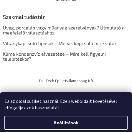
u
Árukereső.hu
k
e
Szakmai tudástár
r
e
Üveg, porcelán vagy műanyag szerelvények? Útmutató a
s
megfelelő választáshoz
ő
Villanykapcsoló típusok – Melyik kapcsoló mire való?
Klíma kondenzvíz elvezetése – Mire kell figyelni
telepítéskor?
Tall Tech Épületvillamosság Kft.
Ez az oldal sütiket használ. Ezen weboldalt követésével
elfogadja azok használatát.
Shoptet készítette
Beállítások