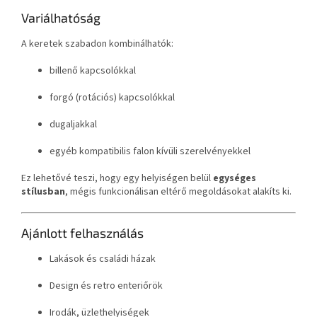
Variálhatóság
A keretek szabadon kombinálhatók:
billenő kapcsolókkal
forgó (rotációs) kapcsolókkal
dugaljakkal
egyéb kompatibilis falon kívüli szerelvényekkel
Ez lehetővé teszi, hogy egy helyiségen belül
egységes
stílusban
, mégis funkcionálisan eltérő megoldásokat alakíts ki.
Ajánlott felhasználás
Lakások és családi házak
Design és retro enteriőrök
Irodák, üzlethelyiségek