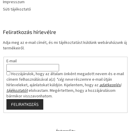
Impresszum
Süti tájékoztató
Feliratkozás hírlevélre
Adja meg az e-mail címét, és mi tájékoztatást küldünk webáruházunk új
termékeiről.
E-mail
Hozzájárulok, hogy az általam önként megadott nevem és e-mail
címem felhasználásával a(z)
*cég neve
részemre e-mail útján
hírleveleket, ajánlatokat küldjön. Kijelentem, hogy az
adatkezelési
tájékoztatót
elolvastam. Megértettem, hogy a hozzájárulásom
bármikor visszavonhatom.
FELIRATKOZÁS
Á
r