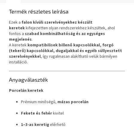
Termék részletes leírása
Ezek a
falon kívüli szerelvényekhez készült
keretek
kifejezetten olyan rendszerekhez készültek, ahol
fontos a
szabad kombinálhatóság és az egységes
megjelenés
.
A keretek
kompatibilisek billenő kapcsolókkal, forgó
(tekerő) kapcsolókkal, dugaljakkal és egyéb süllyesztett
szerelvényekkel
, így rugalmasan alakítható velük bármilyen
installáció.
Anyagválaszték
Porcelán keretek
Prémium minőségű,
mázas porcelán
Fekete és fehér
kivitel
1–3-as keretig
elérhető