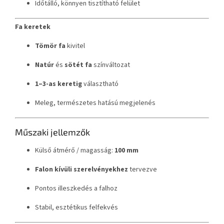
Időtálló, könnyen tisztítható felület
Fa keretek
Tömör fa
kivitel
Natúr
és
sötét fa
színváltozat
1–3-as keretig
választható
Meleg, természetes hatású megjelenés
Műszaki jellemzők
Külső átmérő / magasság:
100 mm
Falon kívüli szerelvényekhez
tervezve
Pontos illeszkedés a falhoz
Stabil, esztétikus felfekvés