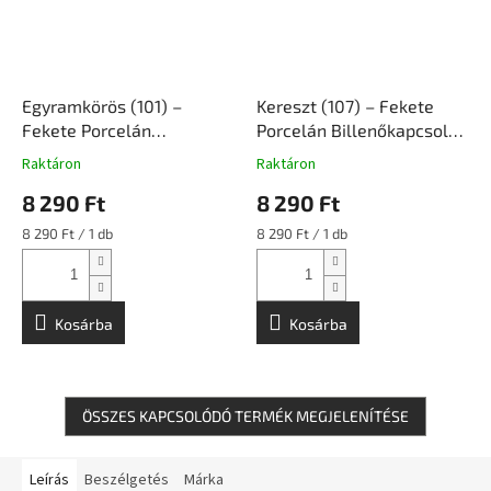
Egyramkörös (101) –
Kereszt (107) – Fekete
Fekete Porcelán
Porcelán Billenőkapcsoló
Billenőkapcsoló Falon
Falon Kívüli Szerelvény |
Raktáron
Raktáron
Kívüli Szerelvény |
Ceramicon
8 290 Ft
8 290 Ft
Ceramicon
Egységár:
Egységár:
8 290 Ft / 1 db
8 290 Ft / 1 db
Kosárba
Kosárba
ÖSSZES KAPCSOLÓDÓ TERMÉK MEGJELENÍTÉSE
Leírás
Beszélgetés
Márka