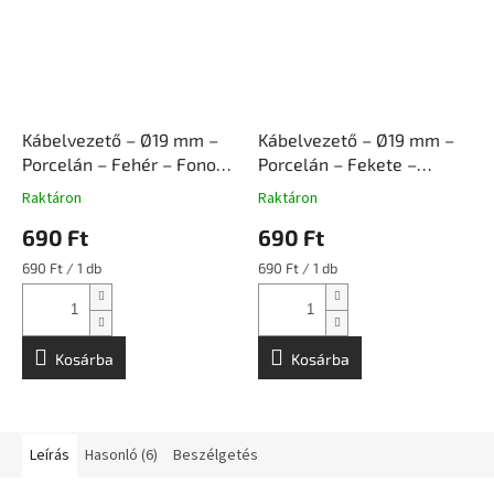
Kábelvezető – Ø19 mm –
Kábelvezető – Ø19 mm –
Porcelán – Fehér – Fonott
Porcelán – Fekete –
Kábelhez | Ceramicon
Fonott Kábelhez |
Raktáron
Raktáron
Ceramicon
690 Ft
690 Ft
Egységár:
Egységár:
690 Ft / 1 db
690 Ft / 1 db
Kosárba
Kosárba
Leírás
Hasonló (6)
Beszélgetés