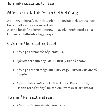
Termék részletes leírása
Műszaki adatok és terhelhetőség
A TRAMA dekoratív burkolatú elektromos kábelek szabványos
beltéri felhasználásra készülnek.
A terhelhetőség a keresztmetszet, az elvezetés módja és a
környezeti feltételek függvénye.
0,75 mm² keresztmetszet
Névleges áramerősség:
max. 6 A
Ajánlott teljesítmény:
kb. 1300 W
(230 V hálózaton)
Névleges feszültség:
300/300 V vagy 300/500 V
(kiviteltől
függően)
Tipikus felhasználás: világítási körök, lámpatestek,
kisebb teljesítményű beltéri elektromos alkalmazások
1,5 mm² keresztmetszet
Névleges áramerősség:
max. 13 A