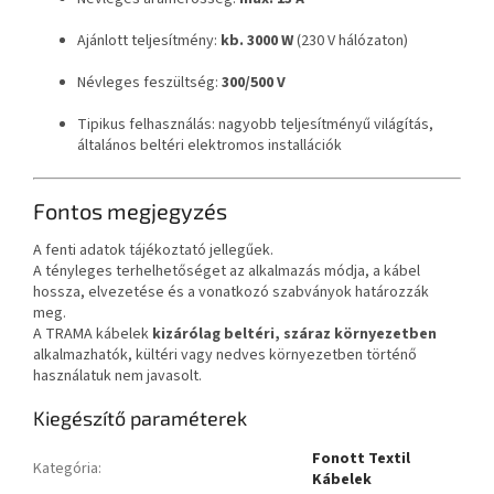
Ajánlott teljesítmény:
kb. 3000 W
(230 V hálózaton)
Névleges feszültség:
300/500 V
Tipikus felhasználás: nagyobb teljesítményű világítás,
általános beltéri elektromos installációk
Fontos megjegyzés
A fenti adatok tájékoztató jellegűek.
A tényleges terhelhetőséget az alkalmazás módja, a kábel
hossza, elvezetése és a vonatkozó szabványok határozzák
meg.
A TRAMA kábelek
kizárólag beltéri, száraz környezetben
alkalmazhatók, kültéri vagy nedves környezetben történő
használatuk nem javasolt.
Kiegészítő paraméterek
Fonott Textil
Kategória
:
Kábelek