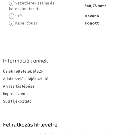
?
Vezetőerek száma és
3×0,75 mm²
keresztmetszete
:
?
Szín
:
Havana
?
Kábel típusa
:
Fonott
L
á
b
l
Információk önnek
é
Üzleti feltételek (ÁSZF)
c
Adatkezelési tájékoztató
A vásárlás lépései
Impresszum
Süti tájékoztató
Feliratkozás hírlevélre