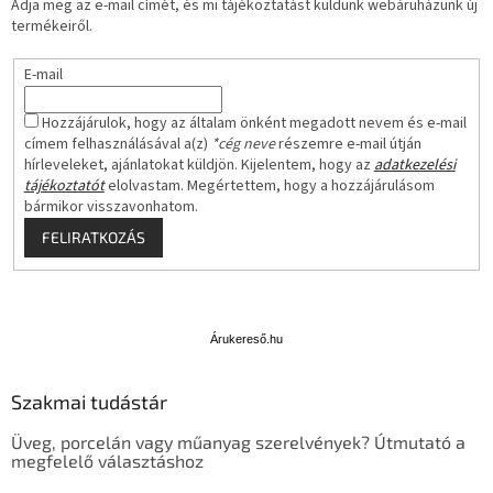
Adja meg az e-mail címét, és mi tájékoztatást küldünk webáruházunk új
termékeiről.
E-mail
Hozzájárulok, hogy az általam önként megadott nevem és e-mail
címem felhasználásával a(z)
*cég neve
részemre e-mail útján
hírleveleket, ajánlatokat küldjön. Kijelentem, hogy az
adatkezelési
tájékoztatót
elolvastam. Megértettem, hogy a hozzájárulásom
bármikor visszavonhatom.
FELIRATKOZÁS
Á
r
u
Árukereső.hu
k
e
Szakmai tudástár
r
e
Üveg, porcelán vagy műanyag szerelvények? Útmutató a
s
megfelelő választáshoz
ő