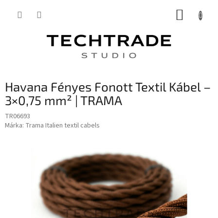
Ugrás
KOSÁR
a
fő
tartalomhoz
Havana Fényes Fonott Textil Kábel –
3×0,75 mm² | TRAMA
TR06693
Márka:
Trama Italien textil cabels