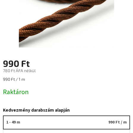
990 Ft
780 Ft ÁFA nélkül
Egységár:
990 Ft / 1 m
Raktáron
Kedvezmény darabszám alapján
1 - 49 m
990 Ft
/ m