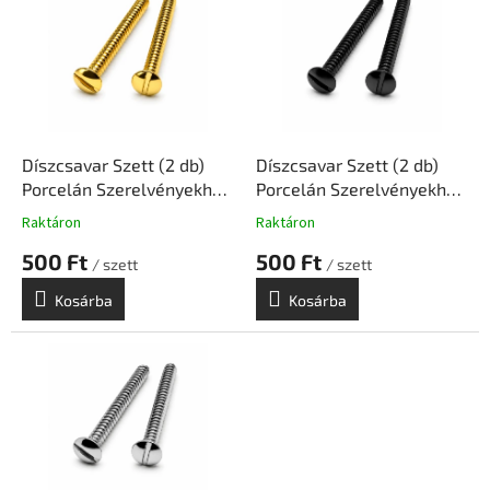
r
m
é
k
e
k
l
Díszcsavar Szett (2 db)
Díszcsavar Szett (2 db)
i
Porcelán Szerelvényekhez
Porcelán Szerelvényekhez
s
– Arany | Ceramicon
– Fekete | Ceramicon
Raktáron
Raktáron
t
500 Ft
500 Ft
á
/ szett
/ szett
j
Kosárba
Kosárba
a