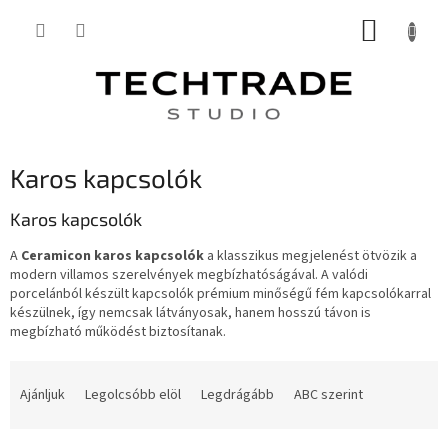
Ugrás
KOSÁR
a
fő
tartalomhoz
Karos kapcsolók
Karos kapcsolók
A
Ceramicon karos kapcsolók
a klasszikus megjelenést ötvözik a
modern villamos szerelvények megbízhatóságával. A valódi
porcelánból készült kapcsolók prémium minőségű fém kapcsolókarral
készülnek, így nemcsak látványosak, hanem hosszú távon is
megbízható működést biztosítanak.
T
e
Ajánljuk
Legolcsóbb elöl
Legdrágább
ABC szerint
r
m