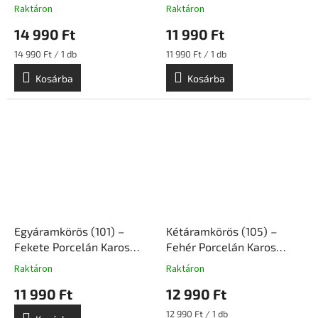
Kapcsoló Betét
Kapcsoló Betét
Raktáron
Raktáron
Süllyesztett Szerelvény |
Süllyesztett Szerelvény |
14 990 Ft
11 990 Ft
Ceramicon
Ceramicon
Egységár:
Egységár:
14 990 Ft / 1 db
11 990 Ft / 1 db
Kosárba
Kosárba
Egyáramkörös (101) –
Kétáramkörös (105) –
Fekete Porcelán Karos
Fehér Porcelán Karos
Kapcsoló Betét
Kapcsoló Betét
Raktáron
Raktáron
Süllyesztett Szerelvény |
Süllyesztett Szerelvény |
11 990 Ft
12 990 Ft
Ceramicon
Ceramicon
Egységár:
12 990 Ft / 1 db