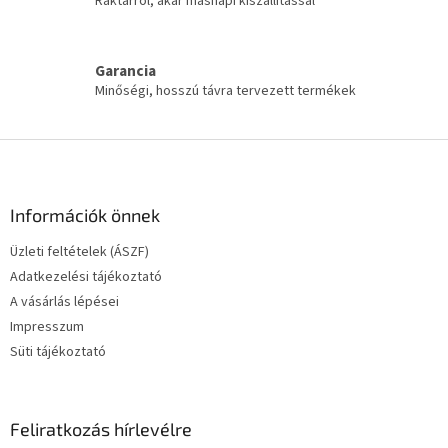
Raktárról, akár másnapi kiszállítással
s
e
l
e
Garancia
m
Minőségi, hosszú távra tervezett termékek
e
i
L
á
b
l
Információk önnek
é
Üzleti feltételek (ÁSZF)
c
Adatkezelési tájékoztató
A vásárlás lépései
Impresszum
Süti tájékoztató
Feliratkozás hírlevélre