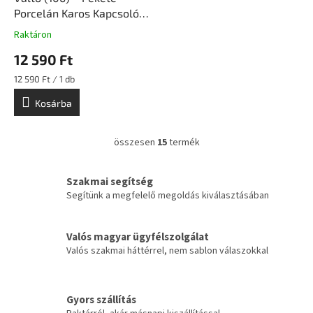
Porcelán Karos Kapcsoló
Betét Süllyesztett
Raktáron
Szerelvény | Ceramicon
12 590 Ft
Egységár:
12 590 Ft / 1 db
Kosárba
összesen
15
termék
L
i
s
Szakmai segítség
t
Segítünk a megfelelő megoldás kiválasztásában
a
i
r
Valós magyar ügyfélszolgálat
á
Valós szakmai háttérrel, nem sablon válaszokkal
n
y
í
t
Gyors szállítás
á