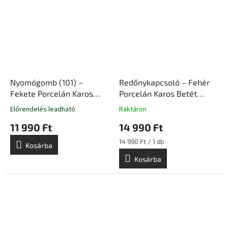
Nyomógomb (101) –
Redőnykapcsoló – Fehér
Fekete Porcelán Karos
Porcelán Karos Betét
Kapcsoló Betét
Süllyesztett Szerelvény |
Előrendelés leadható
Raktáron
Süllyesztett Szerelvény |
Ceramicon
11 990 Ft
14 990 Ft
Ceramicon
Egységár:
14 990 Ft / 1 db
Kosárba
Kosárba