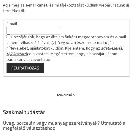
Adja meg az e-mail címét, és mi tájékoztatást küldünk webáruházunk új
termékeiről.
E-mail
Hozzájárulok, hogy az általam önként megadott nevem és e-mail
címem felhasználásával a(z)
*cég neve
részemre e-mail útján
hírleveleket, ajánlatokat küldjön. Kijelentem, hogy az
adatkezelési
tájékoztatót
elolvastam. Megértettem, hogy a hozzájárulásom
bármikor visszavonhatom.
FELIRATKOZÁS
Á
r
u
Árukereső.hu
k
e
Szakmai tudástár
r
e
Üveg, porcelán vagy műanyag szerelvények? Útmutató a
s
megfelelő választáshoz
ő