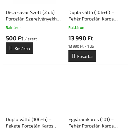
Díszcsavar Szett (2 db)
Dupla váltó (106+6) –
Porcelán Szerelvényekhez
Fehér Porcelán Karos
– Króm | Ceramicon
Kapcsoló Betét
Raktáron
Raktáron
Süllyesztett Szerelvény |
500 Ft
13 990 Ft
Ceramicon
/ szett
Egységár:
13 990 Ft / 1 db
Kosárba
Kosárba
Dupla váltó (106+6) –
Egyáramkörös (101) –
Fekete Porcelán Karos
Fehér Porcelán Karos