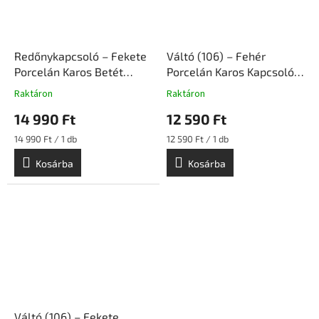
Redőnykapcsoló – Fekete
Váltó (106) – Fehér
Porcelán Karos Betét
Porcelán Karos Kapcsoló
Süllyesztett Szerelvény |
Betét Süllyesztett
Raktáron
Raktáron
Ceramicon
Szerelvény | Ceramicon
14 990 Ft
12 590 Ft
Egységár:
Egységár:
14 990 Ft / 1 db
12 590 Ft / 1 db
Kosárba
Kosárba
Váltó (106) – Fekete