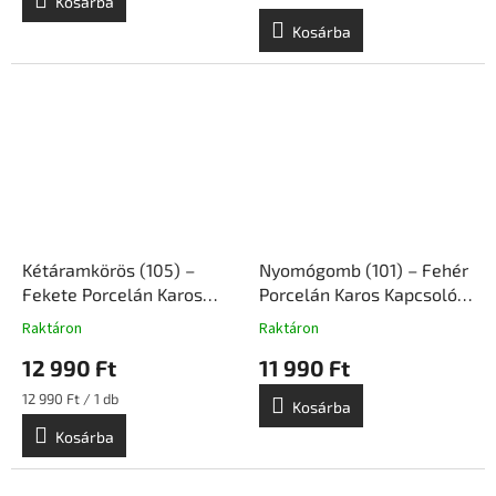
Kosárba
Kosárba
Kétáramkörös (105) –
Nyomógomb (101) – Fehér
Fekete Porcelán Karos
Porcelán Karos Kapcsoló
Kapcsoló Betét
Betét Süllyesztett
Raktáron
Raktáron
Süllyesztett Szerelvény |
Szerelvény | Ceramicon
12 990 Ft
11 990 Ft
Ceramicon
Egységár:
12 990 Ft / 1 db
Kosárba
Kosárba