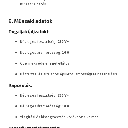
is használhatók.
9. Műszaki adatok
Dugaljak (aljzatok):
Névleges feszültség:
230 V~
Névleges áramerősség:
16 A
Gyermekvédelemmel ellátva
Háztartási és általános épületvillamossági felhasználásra
Kapcsolók:
Névleges feszültség:
230 V~
Névleges áramerősség:
10 A
Világítási és kisfogyasztós körökhöz alkalmas
Vezeték csatlakoztatás: