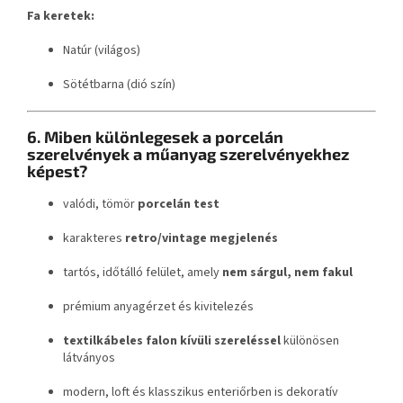
Fa keretek:
Natúr (világos)
Sötétbarna (dió szín)
6. Miben különlegesek a porcelán
szerelvények a műanyag szerelvényekhez
képest?
valódi, tömör
porcelán test
karakteres
retro/vintage megjelenés
tartós, időtálló felület, amely
nem sárgul, nem fakul
prémium anyagérzet és kivitelezés
textilkábeles falon kívüli szereléssel
különösen
látványos
modern, loft és klasszikus enteriőrben is dekoratív