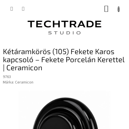
Ugrás
KOSÁR
a
fő
tartalomhoz
Kétáramkörös (105) Fekete Karos
kapcsoló – Fekete Porcelán Kerettel
| Ceramicon
9763
Márka:
Ceramicon