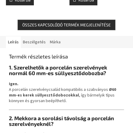
ÖSSZES KAPCSOLÓDÓ TERMÉK MEGJELENÍTÉSE
Leírás
Beszélgetés
Márka
Termék részletes leírása
1. Szerelhetők a porcelán szerelvények
normál 60 mm-es süllyesztődobozba?
Igen.
A porcelán szerelvénycsalád kompatibilis a szabványos
Ø60
mm-es kerek süllyesztődobozokkal
, így bármelyik típus
könnyen és gyorsan beépíthető.
2. Mekkora a sorolási távolság a porcelán
szerelvényeknél?