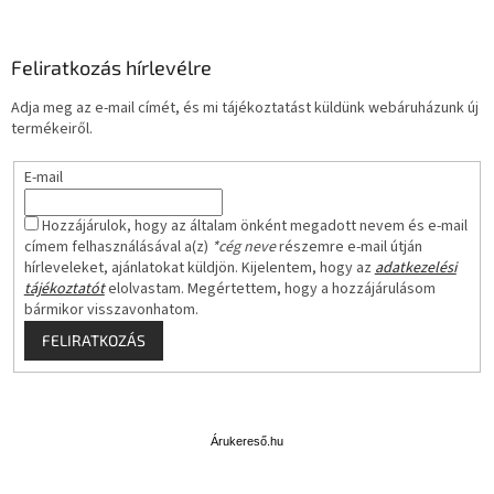
Feliratkozás hírlevélre
Adja meg az e-mail címét, és mi tájékoztatást küldünk webáruházunk új
termékeiről.
E-mail
Hozzájárulok, hogy az általam önként megadott nevem és e-mail
címem felhasználásával a(z)
*cég neve
részemre e-mail útján
hírleveleket, ajánlatokat küldjön. Kijelentem, hogy az
adatkezelési
tájékoztatót
elolvastam. Megértettem, hogy a hozzájárulásom
bármikor visszavonhatom.
FELIRATKOZÁS
Á
r
u
Árukereső.hu
k
e