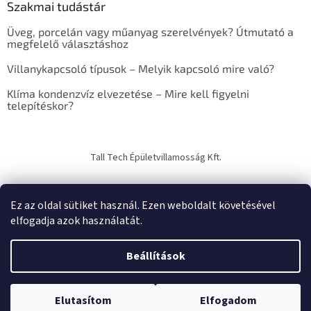
Szakmai tudástár
r
e
Üveg, porcelán vagy műanyag szerelvények? Útmutató a
s
megfelelő választáshoz
ő
Villanykapcsoló típusok – Melyik kapcsoló mire való?
Klíma kondenzvíz elvezetése – Mire kell figyelni
telepítéskor?
Tall Tech Épületvillamosság Kft.
Ez az oldal sütiket használ. Ezen weboldalt követésével
elfogadja azok használatát.
Shoptet készítette
Beállítások
Copyright 2026
TechTrade Studio
. Minden jog fenntartva.
Süti
Elutasítom
Elfogadom
beállítások szerkesztése