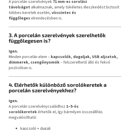
A porcelán szerelvények
71 mm-es sorolási
távolságot
alkalmaznak, amely tökéletes illeszkedést biztosít
többes keretek esetén,
vízszintes és
függőleges
elrendezésben is.
3. A porcelán szerelvények szerelhetők
függőlegesen is?
Igen.
Minden porcelán elem –
kapcsolók, dugaljak, USB aljzatok,
dimmerek, csengőnyomók
– felszerelhető álló és fekvő
pozícióban is.
4. Elérhetők különböző sorolókeretek a
porcelán szerelvényekhez?
Igen.
A porcelán szerelvénycsaládhoz
1–5-ös
sorolókeretek
érhetők el, így bármilyen összeállítás
megvalósítható:
kapcsoló + dugalj