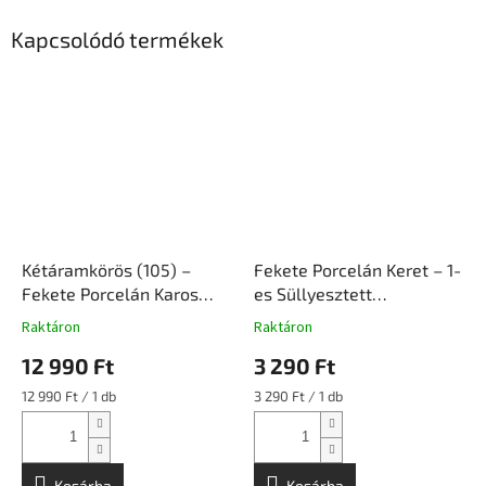
Kapcsolódó termékek
Kétáramkörös (105) –
Fekete Porcelán Keret – 1-
Fekete Porcelán Karos
es Süllyesztett
Kapcsoló Betét
Szerelvényhez |
Raktáron
Raktáron
Süllyesztett Szerelvény |
Ceramicon
12 990 Ft
3 290 Ft
Ceramicon
Egységár:
Egységár:
12 990 Ft / 1 db
3 290 Ft / 1 db
Kosárba
Kosárba