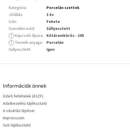
Kategória
:
Porcelán szettek
Jótállás
:
3 év
Szín
:
Fekete
Szerelési mód
:
Süllyesztett
?
Kapcsoló típusa
:
Kétáramkörös - 105
?
Termék anyaga
:
Porcelán
Süllyesztett
:
Igen
L
á
b
l
Információk önnek
é
Üzleti feltételek (ÁSZF)
c
Adatkezelési tájékoztató
A vásárlás lépései
Impresszum
Süti tájékoztató