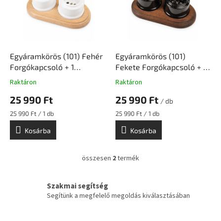
m
é
k
e
k
l
Egyáramkörös (101) Fehér
Egyáramkörös (101)
i
Forgókapcsoló + 1
Fekete Forgókapcsoló + 1
s
Konnektor Falon Kívüli –
Konnektor Falon Kívüli –
Raktáron
Raktáron
t
Natúr Fa Kerettel |
Sötét Fa Kerettel |
25 990 Ft
25 990 Ft
á
Ceramicon
Ceramicon
/ db
j
Egységár:
Egységár:
25 990 Ft / 1 db
25 990 Ft / 1 db
a
Kosárba
Kosárba
összesen
2
termék
L
i
s
Szakmai segítség
t
Segítünk a megfelelő megoldás kiválasztásában
a
i
r