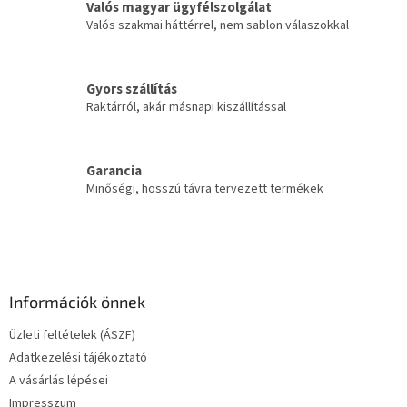
Valós magyar ügyfélszolgálat
á
Valós szakmai háttérrel, nem sablon válaszokkal
n
y
í
t
Gyors szállítás
á
Raktárról, akár másnapi kiszállítással
s
e
l
e
Garancia
m
Minőségi, hosszú távra tervezett termékek
e
i
L
á
b
l
Információk önnek
é
Üzleti feltételek (ÁSZF)
c
Adatkezelési tájékoztató
A vásárlás lépései
Impresszum