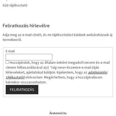
Süti tájékoztató
Feliratkozás hírlevélre
Adja meg az e-mail címét, és mi tájékoztatást küldünk webáruházunk új
termékeiről.
E-mail
Hozzájárulok, hogy az általam önként megadott nevem és e-mail
címem felhasználásával a(z)
*cég neve
részemre e-mail útján
hírleveleket, ajánlatokat küldjön. Kijelentem, hogy az
adatkezelési
tájékoztatót
elolvastam. Megértettem, hogy a hozzájárulásom
bármikor visszavonhatom.
FELIRATKOZÁS
Á
r
u
Árukereső.hu