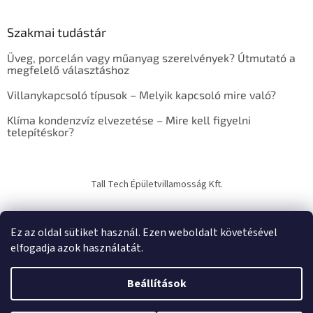
k
e
Szakmai tudástár
r
e
Üveg, porcelán vagy műanyag szerelvények? Útmutató a
s
megfelelő választáshoz
ő
Villanykapcsoló típusok – Melyik kapcsoló mire való?
Klíma kondenzvíz elvezetése – Mire kell figyelni
telepítéskor?
Tall Tech Épületvillamosság Kft.
Ez az oldal sütiket használ. Ezen weboldalt követésével
elfogadja azok használatát.
Shoptet készítette
Beállítások