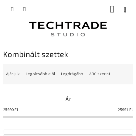
Ugrás
KOSÁR
a
fő
tartalomhoz
Kombinált szettek
T
e
Ajánljuk
Legolcsóbb elöl
Legdrágább
ABC szerint
r
m
é
Ár
k
e
25990
Ft
25991
Ft
k
r
e
n