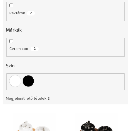
d
e
Raktáron
2
z
é
s
Márkák
e
Ceramicon
2
Szín
Megjeleníthető tételek
2
T
e
r