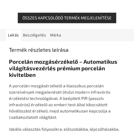
ÖSSZES KAPCSOLÓDÓ TERMÉK MEGJELENÍTÉSE
Leírás
Beszélgetés
Márka
Termék részletes leírása
Porcelán mozgásérzékelő – Automatikus
világításvezérlés prémium porcelán
kivitelben
A porcelán mozgásérzékelő a klasszikus porcelán
szerelvények megjelenését ötvözi modern infravörös
érzékelési technológiával. A beépített PIR (passzív
infravörös) érzékelő az emberi test által kibocsátott
hőváltozást érzékeli, majd automatikusan kapcsolja a
csatlakoztatott világítást.
Ideális választás folyosókra, előszobákba, lépcsőházakba,