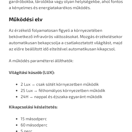
gardróbokba, tárolókba vagy olyan helyiségekbe, ahol fontos
a kényelmes és energiatakarékos működés.
Működési elv
Az érzékelő folyamatosan figyeli a környezetében
bekövetkező infravörös változásokat. Mozgás érzékelésekor
automatikusan bekapcsolja a csatlakoztatott világítást, majd
az előre beállított idő elteltével automatikusan kikapcsol.
A működés paraméterei állíthatók:
Világítási küszöb (LUX):
2 Lux → csak sötét környezetben működik
25 Lux → félhomályos környezetben működik
24H → nappal és éjszaka egyaránt működik
Kikapcsolási késleltetés:
15 másodperc
60 másodperc
5 perc