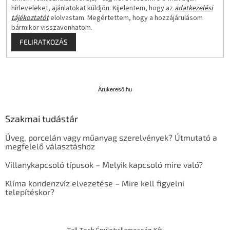
hírleveleket, ajánlatokat küldjön. Kijelentem, hogy az
adatkezelési
tájékoztatót
elolvastam. Megértettem, hogy a hozzájárulásom
bármikor visszavonhatom.
FELIRATKOZÁS
Á
r
u
Árukereső.hu
k
e
Szakmai tudástár
r
e
Üveg, porcelán vagy műanyag szerelvények? Útmutató a
s
megfelelő választáshoz
ő
Villanykapcsoló típusok – Melyik kapcsoló mire való?
Klíma kondenzvíz elvezetése – Mire kell figyelni
telepítéskor?