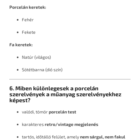
Porcelán keretek:
Fehér
Fekete
Fa keretek:
Natúr (világos)
Sötétbarna (dió szín)
6. Miben különlegesek a porcelán
szerelvények a műanyag szerelvényekhez
képest?
valódi, tömör
porcelán test
karakteres
retro/vintage megjelenés
tartós, időtálló felület, amely
nem sárgul, nem fakul