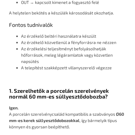
OUT → kapcsolt kimenet a fogyasztó felé
A helytelen bekötés a készülék károsodását okozhatja.
Fontos tudnivalók
Az érzékelő beltéri használatra készült
Az érzékelő közvetlenül a fényforrásra ne nézzen
Az érzékelési teljesítményt befolyásolhatják
hőforrások, meleg légáramlatok vagy közvetlen
napsütés
A telepítést szakképzett villanyszerelő végezze
1. Szerelhetők a porcelán szerelvények
normál 60 mm-es süllyesztődobozba?
Igen.
A porcelán szerelvénycsalád kompatibilis a szabványos
Ø60
mm-es kerek süllyesztődobozokkal
, így bármelyik típus
könnyen és gyorsan beépíthető.