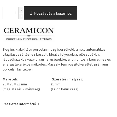
Hozzáadás a kosárhoz
Elegáns kialakítású porcelán mozgásérzékelő, amely automatikus
világításvezérléshez készült. Ideális folyosókra, előszobákba,
lépcsőházakba vagy olyan helyiségekbe, ahol fontos a kényelmes és
energiatakarékos működés. Masszív fém rögzítőkerettel, prémium
porcelán kivitelben.
Méretek: Szerelési mélység:
70 × 70 × 28 mm 21 mm
(mag. × szél. × mélység) (Falon belüli rész)
Részletes információ