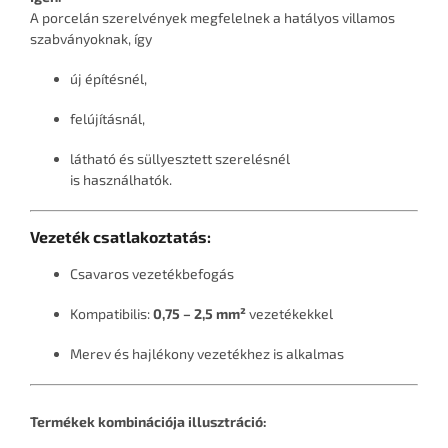
A porcelán szerelvények megfelelnek a hatályos villamos
szabványoknak, így
új építésnél,
felújításnál,
látható és süllyesztett szerelésnél
is használhatók.
Vezeték csatlakoztatás:
Csavaros vezetékbefogás
Kompatibilis:
0,75 – 2,5 mm²
vezetékekkel
Merev és hajlékony vezetékhez is alkalmas
Termékek kombinációja illusztráció: