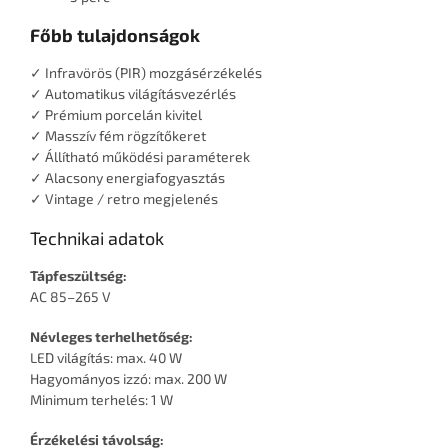
Főbb tulajdonságok
✓ Infravörös (PIR) mozgásérzékelés
✓ Automatikus világításvezérlés
✓ Prémium porcelán kivitel
✓ Masszív fém rögzítőkeret
✓ Állítható működési paraméterek
✓ Alacsony energiafogyasztás
✓ Vintage / retro megjelenés
Technikai adatok
Tápfeszültség:
AC 85–265 V
Névleges terhelhetőség:
LED világítás: max. 40 W
Hagyományos izzó: max. 200 W
Minimum terhelés: 1 W
Érzékelési távolság: