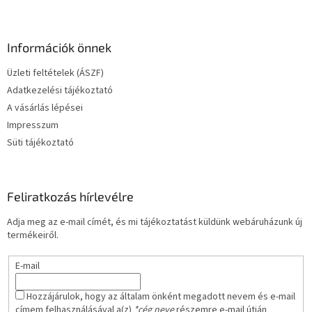
L
á
b
l
Információk önnek
é
Üzleti feltételek (ÁSZF)
c
Adatkezelési tájékoztató
A vásárlás lépései
Impresszum
Süti tájékoztató
Feliratkozás hírlevélre
Adja meg az e-mail címét, és mi tájékoztatást küldünk webáruházunk új
termékeiről.
E-mail
Hozzájárulok, hogy az általam önként megadott nevem és e-mail
címem felhasználásával a(z)
*cég neve
részemre e-mail útján