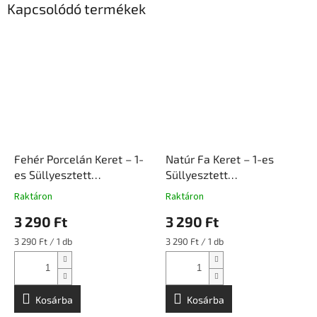
Kapcsolódó termékek
Fehér Porcelán Keret – 1-
Natúr Fa Keret – 1-es
es Süllyesztett
Süllyesztett
Szerelvényhez |
Szerelvényhez |
Raktáron
Raktáron
Ceramicon
Ceramicon
3 290 Ft
3 290 Ft
Egységár:
Egységár:
3 290 Ft / 1 db
3 290 Ft / 1 db
Kosárba
Kosárba