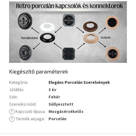
Kiegészítő paraméterek
Kategória
:
Elegáns Porcelán Szerelvények
Jótállás
:
3 év
Szín
:
Fehér
Szerelési mód
:
Süllyesztett
?
Kapcsoló típusa
:
Mozgásérzékelős
?
Termék anyaga
:
Porcelán