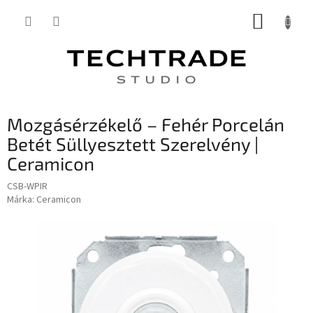
Ugrás
KOSÁR
a
fő
tartalomhoz
Mozgásérzékelő – Fehér Porcelán
Betét Süllyesztett Szerelvény |
Ceramicon
CSB-WPIR
Márka:
Ceramicon