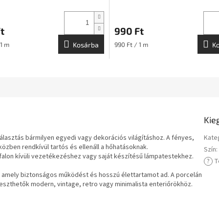
t
990 Ft
:
Egységár:
 1 m
Kosárba
990 Ft / 1 m
K
Kie
ó választás bármilyen egyedi vagy dekorációs világításhoz. A fényes,
Kate
özben rendkívül tartós és ellenáll a hőhatásoknak.
Szín
:
falon kívüli vezetékezéshez vagy saját készítésű lámpatestekhez.
?
T
, amely biztonságos működést és hosszú élettartamot ad. A porcelán
lleszthetők modern, vintage, retro vagy minimalista enteriőrökhöz.