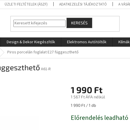
ÜZLETI FELTÉTELEK (ÁSZF)
ADATKEZELÉSI TÁJÉKOZTATÓ
A VÁSÁ
KERESÉS
Design & Dekor Kiegészítők
Elektromos Autótöltők
Klímák
Piros porcelán foglalat E27 függeszthető
függeszthető
A61-R
1 990 Ft
1 567 Ft ÁFA nélkül
Egységár:
1 990 Ft / 1 db
Előrendelés leadható