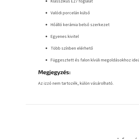
Klasszikus E27 foglalat
Valódi porcelán külső
Hőálló kerámia belső szerkezet
Egyenes kivitel
Több színben elérhető
Függesztett és falon kívüli megoldásokhoz ideá
Megjegyzés:
Az izzó nem tartozék, külön vásárolható.
L
á
b
l
é