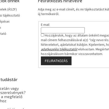
ciók önnek
Feliratkozás hírlevélre
telek (ÁSZF)
Adja meg az e-mail címét, és mi tájékoztatást 
új termékeiről.
i tájékoztató
lépései
E-mail
m
ztató
Hozzájárulok, hogy az általam önként mega
mail címem felhasználásával a(z)
*cég neve
rész
hírleveleket, ajánlatokat küldjön. Kijelentem, h
adatkezelési tájékoztatót
elolvastam. Megérte
hozzájárulásom bármikor visszavonhatom.
FELIRATKOZÁS
 tudástár
celán vagy
szerelvények?
 a megfelelő
shoz