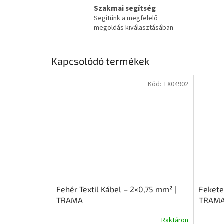
Szakmai segítség
Segítünk a megfelelő
megoldás kiválasztásában
Kapcsolódó termékek
Kód:
TX04902
Fehér Textil Kábel – 2×0,75 mm² |
Fekete
TRAMA
TRAM
Raktáron