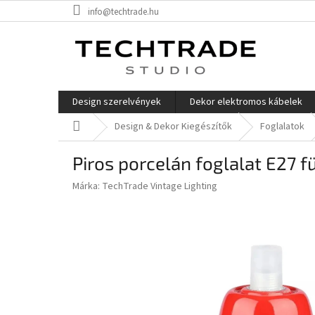
Ugrás
info@techtrade.hu
a
fő
tartalomhoz
Design szerelvények
Dekor elektromos kábelek
Kezdőlap
Design & Dekor Kiegészítők
Foglalatok
Piros porcelán foglalat E27 
Márka:
TechTrade Vintage Lighting