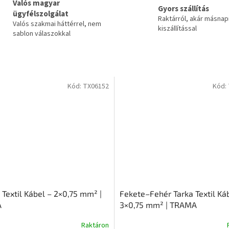
Valós magyar
Gyors szállítás
ügyfélszolgálat
Raktárról, akár másnap
Valós szakmai háttérrel, nem
kiszállítással
sablon válaszokkal
Kód:
TX06152
Kód:
 Textil Kábel – 2×0,75 mm² |
Fekete–Fehér Tarka Textil Ká
A
3×0,75 mm² | TRAMA
Raktáron