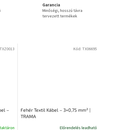
Garancia
i
Minőségi, hosszú távra
tervezett termékek
TXZ0013
Kód:
TX06695
bel –
Fehér Textil Kábel – 3×0,75 mm² |
TRAMA
Raktáron
Előrendelés leadható