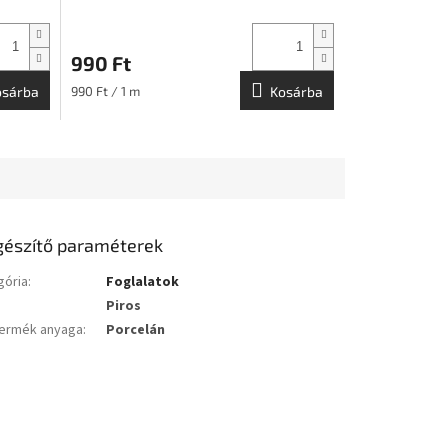
990 Ft
Egységár:
osárba
990 Ft / 1 m
Kosárba
gészítő paraméterek
gória
:
Foglalatok
Piros
ermék anyaga
:
Porcelán