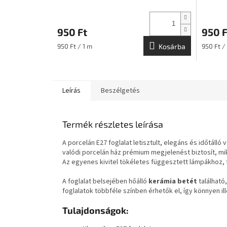
950 Ft
950 F
Egységár:
Egységár
950 Ft / 1 m
Kosárba
950 Ft /
Leírás
Beszélgetés
Termék részletes leírása
A porcelán E27 foglalat letisztult, elegáns és időtáll
valódi porcelán ház prémium megjelenést biztosít, mik
Az egyenes kivitel tökéletes függesztett lámpákhoz, 
A foglalat belsejében hőálló
kerámia betét
található
foglalatok többféle színben érhetők el, így könnyen i
Tulajdonságok: