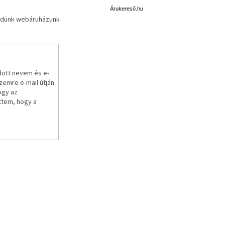
r
u
Árukereső.hu
küldünk webáruházunk
k
e
r
e
s
ő
dott nevem és e-
emre e-mail útján
ogy az
ttem, hogy a