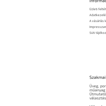
Informá
c
Üzleti felté
Adatkezelés
A vásárlás 
Impresszu
Süti tájéko
Szakmai
Üveg, por
műanyag 
Útmutató
választá