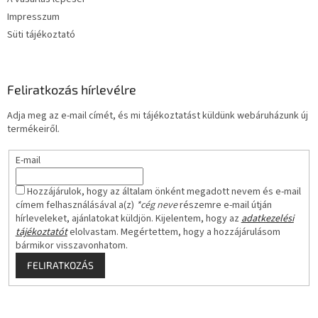
Impresszum
Süti tájékoztató
Feliratkozás hírlevélre
Adja meg az e-mail címét, és mi tájékoztatást küldünk webáruházunk új
termékeiről.
E-mail
Hozzájárulok, hogy az általam önként megadott nevem és e-mail
címem felhasználásával a(z)
*cég neve
részemre e-mail útján
hírleveleket, ajánlatokat küldjön. Kijelentem, hogy az
adatkezelési
tájékoztatót
elolvastam. Megértettem, hogy a hozzájárulásom
bármikor visszavonhatom.
FELIRATKOZÁS
Á