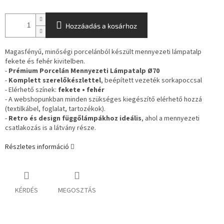
Hozzáadás a kosárhoz
Magasfényű, minőségi porcelánból készült mennyezeti lámpatalp
fekete és fehér kivitelben.
-
Prémium Porcelán Mennyezeti Lámpatalp Ø70
-
Komplett szerelőkészlettel
, beépített vezeték sorkapoccsal
- Elérhető színek:
fekete • fehér
- A webshopunkban minden szükséges kiegészítő elérhető hozzá
(textilkábel, foglalat, tartozékok).
-
Retro és design függőlámpákhoz ideális
, ahol a mennyezeti
csatlakozás is a látvány része.
Részletes információ
KÉRDÉS
MEGOSZTÁS