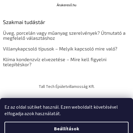
r
u
Árukereső.hu
k
e
Szakmai tudástár
r
e
Üveg, porcelán vagy műanyag szerelvények? Útmutató a
s
megfelelő választáshoz
ő
Villanykapcsoló típusok – Melyik kapcsoló mire való?
Klíma kondenzvíz elvezetése – Mire kell figyelni
telepítéskor?
Tall Tech Épületvillamosság Kft.
Ez az oldal sütiket használ. Ezen weboldalt követésével
elfogadja azok használatát.
Shoptet készítette
Beállítások