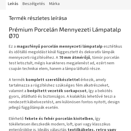
Leírás
Beszélgetés
Márka
Termék részletes leírása
Prémium Porcelán Mennyezeti Lámpatalp
Ø70
Ez a
magasfényű porcelán mennyezeti lámpatalp
esztétikus
és időtálló megoldást kínál függesztett és dekoratív lámpák
mennyezeti rögzítéséhez. A
70 mm átmérőjű
, tömör porcelán
test letisztult, mégis karakteres megjelenést ad, ezért nem
csupán technikai elem, hanem a lámpa látható része.
A termék
komplett szerelőkészlettel
érkezik, amely
tartalmazza a rögzítéshez szükséges fém alkatrészeket,
valamint a
beépített vezeték sorkapcsot
, így a bekötés
gyors, átlátható és biztonságos. A kialakítás lehetővé teszi a
rendezett kábelvezetést, ami különösen fontos nyitott, design
jellegű függőlámpák esetén.
Elérhető
fekete és fehér porcelán kivitelben
, így
tökéletesen illeszkedik modern, loft, ipari vagy klasszikus
enteriőrökbe is. Ideális választás
textilkábeles, retro vagy