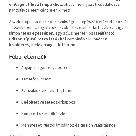
vintage stílusú lámpákhoz
, ahol a mennyezeti csatlakozás
hangsúlyos elemként jelenik meg.
A webshopunkban minden szükséges kiegészítő elérhető hozzá
– textilkábelek, foglalatok, izzók és szerelési tartozékok –, így a
lámpa teljes egészében, egy stílus mentén összeállítható.
Edison típusú retro izzókkal
kombinálva különösen
karakteres, meleg hangulatot teremt.
Főbb jellemzők:
Anyag: magasfényű porcelán
Átmérő: Ø70 mm
Színválaszték: fekete, fehér
Beépített vezeték sorkapocs
Komplett szerelőkészlet
Mennyezeti függőlámpákhoz és design világításhoz