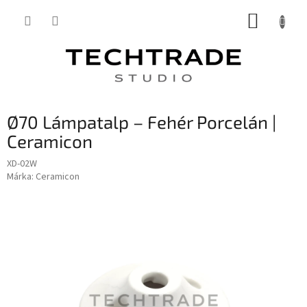
Ugrás
KOSÁR
a
fő
tartalomhoz
Ø70 Lámpatalp – Fehér Porcelán |
Ceramicon
XD-02W
Márka:
Ceramicon