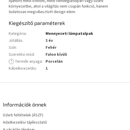
Ajánlott mind otthoni, mind vendéglátóipari vagy üzleti
környezetbe, ahol a világítás nem csupán funkció, hanem
tudatosan megválasztott design elem.
Kiegészítő paraméterek
Kategória
:
Mennyezeti lámpatalpak
Jótállás
:
3 év
Szín
:
Fehér
Szerelési mód
:
Falon kívüli
?
Termék anyaga
:
Porcelán
Kábelkivezetés
:
1
L
á
b
l
Információk önnek
é
Üzleti feltételek (ÁSZF)
c
Adatkezelési tájékoztató
A vásárlás lépései