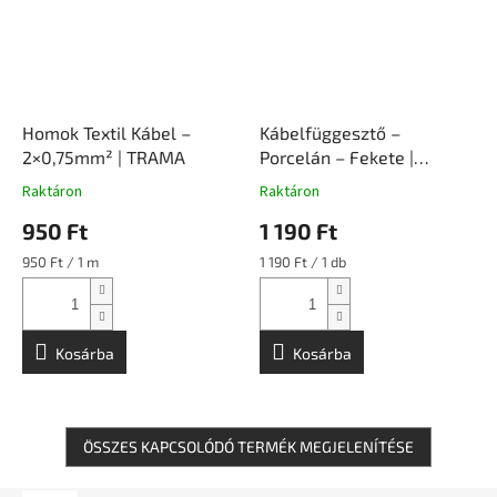
Homok Textil Kábel –
Kábelfüggesztő –
2×0,75mm² | TRAMA
Porcelán – Fekete |
Ceramicon
Raktáron
Raktáron
950 Ft
1 190 Ft
Egységár:
Egységár:
950 Ft / 1 m
1 190 Ft / 1 db
Kosárba
Kosárba
ÖSSZES KAPCSOLÓDÓ TERMÉK MEGJELENÍTÉSE