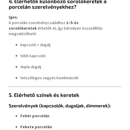
4. Elérhetők különböző sorolókeretek a
porcelán szerelvényekhez?
Igen.
A porcelán szerelvénycsaládhoz
1–5-ös
sorolókeretek
érhetők el, így bármilyen összeállítás
megvalósítható:
kapcsoló + dugalj
több kapcsoló
dupla dugalj
tetszőleges vegyes kombinációk
5. Elérhető színek és keretek
Szerelvények (kapcsolók, dugaljak, dimmerek):
Fehér porcelán
Fekete porcelán