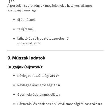
Igen.
A porcelán szerelvények megfelelnek a hatályos villamos
szabványoknak, így
új építésnél,
felújításnál,
látható és süllyesztett szerelésnél
is használhatók.
9. Műszaki adatok
Dugaljak (aljzatok):
Névleges feszültség:
230 V~
Névleges áramerősség:
16 A
Gyermekvédelemmel ellátva
Háztartási és általános épületvillamossági felhasználásra