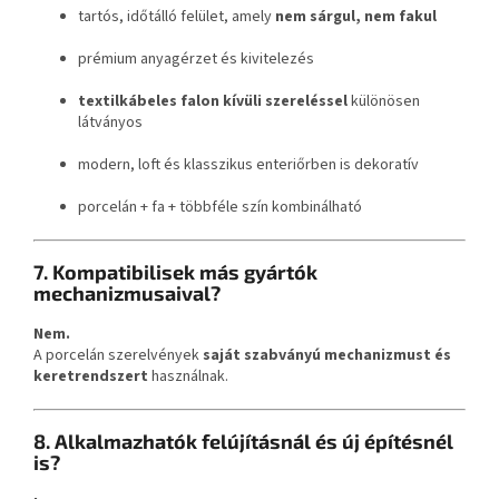
tartós, időtálló felület, amely
nem sárgul, nem fakul
prémium anyagérzet és kivitelezés
textilkábeles falon kívüli szereléssel
különösen
látványos
modern, loft és klasszikus enteriőrben is dekoratív
porcelán + fa + többféle szín kombinálható
7. Kompatibilisek más gyártók
mechanizmusaival?
Nem.
A porcelán szerelvények
saját szabványú mechanizmust és
keretrendszert
használnak.
8. Alkalmazhatók felújításnál és új építésnél
is?