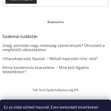
Á
r
u
Árukereső.hu
k
e
Szakmai tudástár
r
e
Üveg, porcelán vagy műanyag szerelvények? Útmutató a
s
megfelelő választáshoz
ő
Villanykapcsoló típusok – Melyik kapcsoló mire való?
Klíma kondenzvíz elvezetése – Mire kell figyelni
telepítéskor?
Tall Tech Épületvillamosság Kft.
Ez az oldal sütiket használ. Ezen weboldalt követésével