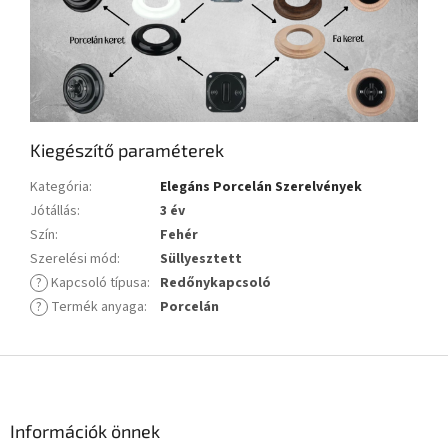
Kiegészítő paraméterek
Kategória
:
Elegáns Porcelán Szerelvények
Jótállás
:
3 év
Szín
:
Fehér
Szerelési mód
:
Süllyesztett
?
Kapcsoló típusa
:
Redőnykapcsoló
?
Termék anyaga
:
Porcelán
L
á
b
l
Információk önnek