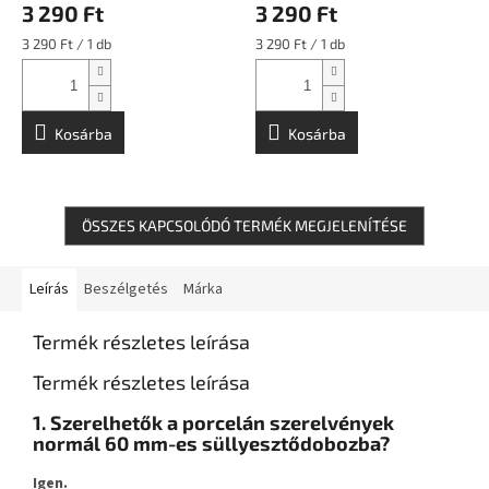
3 290 Ft
3 290 Ft
Egységár:
Egységár:
3 290 Ft / 1 db
3 290 Ft / 1 db
Kosárba
Kosárba
ÖSSZES KAPCSOLÓDÓ TERMÉK MEGJELENÍTÉSE
Leírás
Beszélgetés
Márka
Termék részletes leírása
Termék részletes leírása
1. Szerelhetők a porcelán szerelvények
normál 60 mm-es süllyesztődobozba?
Igen.