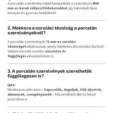
A porcelán szerelvénycsalád kompatibilis a szabványos
Ø60
mm-es kerek süllyesztődobozokkal
, így bármelyik típus
könnyen és gyorsan beépíthető.
2. Mekkora a sorolási távolság a porcelán
szerelvényeknél?
A porcelán szerelvények
71 mm-es sorolási
távolságot
alkalmaznak, amely tökéletes illeszkedést biztosít
többes keretek esetén,
vízszintes és
függőleges
elrendezésben is.
3. A porcelán szerelvények szerelhetők
függőlegesen is?
Igen.
Minden porcelán elem –
kapcsolók, dugaljak, USB aljzatok,
dimmerek, csengőnyomók
– felszerelhető álló és fekvő
pozícióban is.