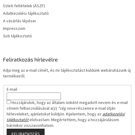
é
Üzleti feltételek (ÁSZF)
c
Adatkezelési tájékoztató
A vásárlás lépései
Impresszum
Süti tájékoztató
Feliratkozás hírlevélre
Adja meg az e-mail címét, és mi tájékoztatást küldünk webáruházunk új
termékeiről.
E-mail
Hozzájárulok, hogy az általam önként megadott nevem és e-mail
címem felhasználásával a(z)
*cég neve
részemre e-mail útján
hírleveleket, ajánlatokat küldjön. Kijelentem, hogy az
adatkezelési
tájékoztatót
elolvastam. Megértettem, hogy a hozzájárulásom
bármikor visszavonhatom.
FELIRATKOZÁS