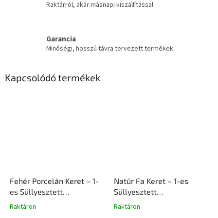
Raktárról, akár másnapi kiszállítással
Garancia
Minőségi, hosszú távra tervezett termékek
Kapcsolódó termékek
Fehér Porcelán Keret – 1-
Natúr Fa Keret – 1-es
es Süllyesztett
Süllyesztett
Szerelvényhez |
Szerelvényhez |
Raktáron
Raktáron
Ceramicon
Ceramicon