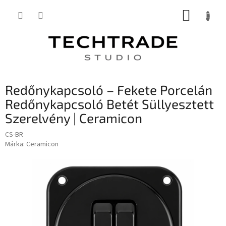
Ugrás
KOSÁR
a
fő
tartalomhoz
Redőnykapcsoló – Fekete Porcelán
Redőnykapcsoló Betét Süllyesztett
Szerelvény | Ceramicon
CS-BR
Márka:
Ceramicon