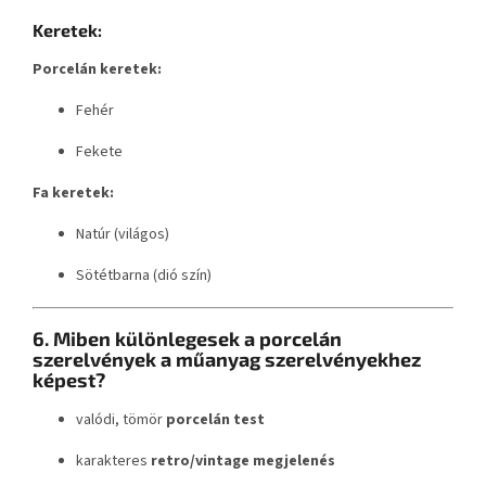
Keretek:
Porcelán keretek:
Fehér
Fekete
Fa keretek:
Natúr (világos)
Sötétbarna (dió szín)
6. Miben különlegesek a porcelán
szerelvények a műanyag szerelvényekhez
képest?
valódi, tömör
porcelán test
karakteres
retro/vintage megjelenés