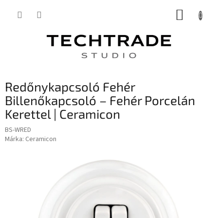
Ugrás
KOSÁR
a
fő
tartalomhoz
Redőnykapcsoló Fehér
Billenőkapcsoló – Fehér Porcelán
Kerettel | Ceramicon
BS-WRED
Márka:
Ceramicon