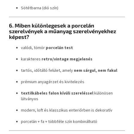
Sötétbarna (dió szín)
6. Miben különlegesek a porcelán
szerelvények a műanyag szerelvényekhez
képest?
valódi, tömör
porcelán test
karakteres
retro/vintage megjelenés
tartós, időtálló felület, amely
nem sárgul, nem fakul
prémium anyagérzet és kivitelezés
textilkábeles falon kívüli szereléssel
különösen
látványos
modern, loft és klasszikus enteriőrben is dekoratív
porcelán + fa + többféle szín kombinálható