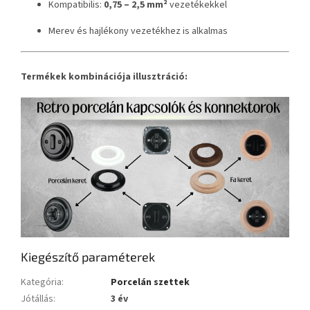
Kompatibilis:
0,75 – 2,5 mm²
vezetékekkel
Merev és hajlékony vezetékhez is alkalmas
Termékek kombinációja illusztráció:
Kiegészítő paraméterek
Kategória
:
Porcelán szettek
Jótállás
:
3 év