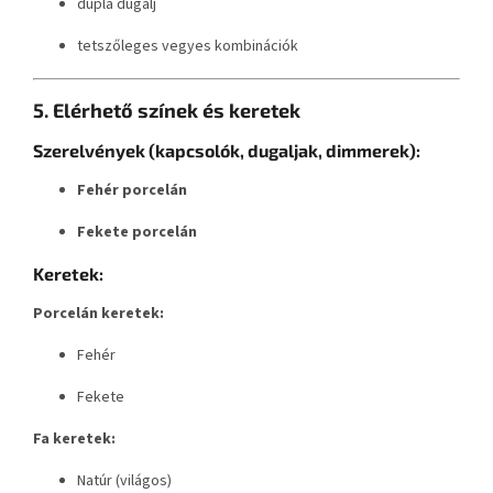
dupla dugalj
tetszőleges vegyes kombinációk
5. Elérhető színek és keretek
Szerelvények (kapcsolók, dugaljak, dimmerek):
Fehér porcelán
Fekete porcelán
Keretek:
Porcelán keretek:
Fehér
Fekete
Fa keretek:
Natúr (világos)