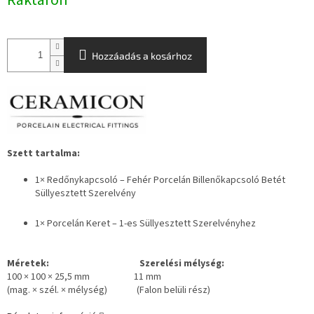
Raktáron
Hozzáadás a kosárhoz
Szett tartalma:
1×
Redőnykapcsoló
– Fehér Porcelán Billenőkapcsoló Betét
Süllyesztett Szerelvény
1× Porcelán Keret – 1-es Süllyesztett Szerelvényhez
Méretek: Szerelési mélység:
100 × 100 × 25,5 mm 11 mm
(mag. × szél. × mélység) (Falon belüli rész)