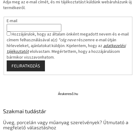
Adja meg az e-mail címét, és mi tájékoztatást küldünk webáruházunk új
termékeiről.
E-mail
Hozzájárulok, hogy az általam önként megadott nevem és e-mail
címem felhasználásával a(z)
*cég neve
részemre e-mail útján
hírleveleket, ajánlatokat küldjön. Kijelentem, hogy az
adatkezelési
tájékoztatót
elolvastam. Megértettem, hogy a hozzájárulásom
bármikor visszavonhatom.
FELIRATKOZÁS
Á
r
u
Árukereső.hu
k
e
Szakmai tudástár
r
e
Üveg, porcelán vagy műanyag szerelvények? Útmutató a
s
megfelelő választáshoz
ő