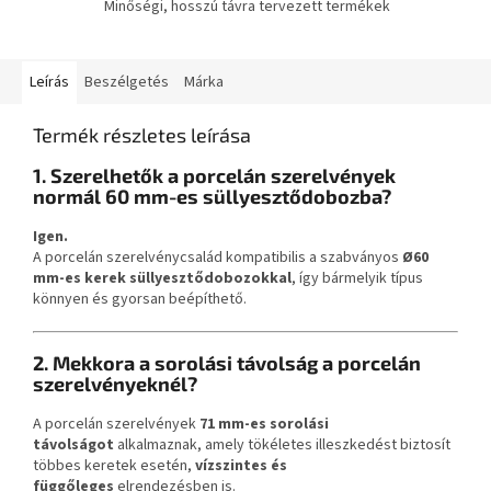
Minőségi, hosszú távra tervezett termékek
Leírás
Beszélgetés
Márka
Termék részletes leírása
1. Szerelhetők a porcelán szerelvények
normál 60 mm-es süllyesztődobozba?
Igen.
A porcelán szerelvénycsalád kompatibilis a szabványos
Ø60
mm-es kerek süllyesztődobozokkal
, így bármelyik típus
könnyen és gyorsan beépíthető.
2. Mekkora a sorolási távolság a porcelán
szerelvényeknél?
A porcelán szerelvények
71 mm-es sorolási
távolságot
alkalmaznak, amely tökéletes illeszkedést biztosít
többes keretek esetén,
vízszintes és
függőleges
elrendezésben is.