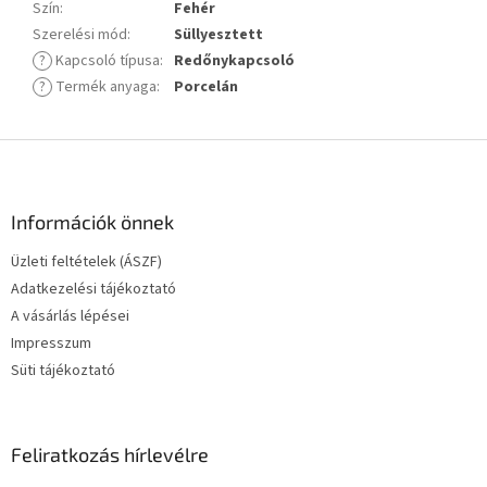
Szín
:
Fehér
Szerelési mód
:
Süllyesztett
?
Kapcsoló típusa
:
Redőnykapcsoló
?
Termék anyaga
:
Porcelán
L
á
b
l
Információk önnek
é
Üzleti feltételek (ÁSZF)
c
Adatkezelési tájékoztató
A vásárlás lépései
Impresszum
Süti tájékoztató
Feliratkozás hírlevélre