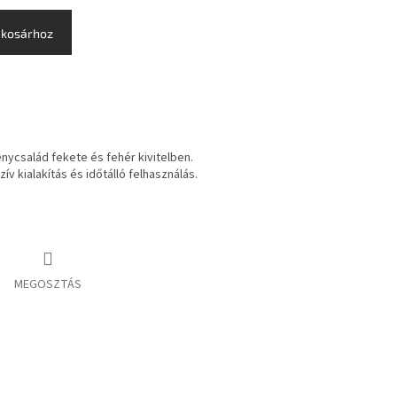
 kosárhoz
vénycsalád fekete és fehér kivitelben.
ív kialakítás és időtálló felhasználás.
MEGOSZTÁS