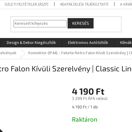
ÜZLETI FELTÉTELEK (ÁSZF)
ADATKEZELÉSI TÁJÉKOZTATÓ
A VÁSÁ
KERESÉS
Design & Dekor Kiegészítők
Elektromos Autótöltők
Klímák
relvények
Konnektor (IP44) – Fekete Retro Falon Kívüli Szerelvény | Cl
o Falon Kívüli Szerelvény | Classic Li
4 190 Ft
3 299 Ft ÁFA nélkül
Egységár:
4 190 Ft / 1 db
Raktáron