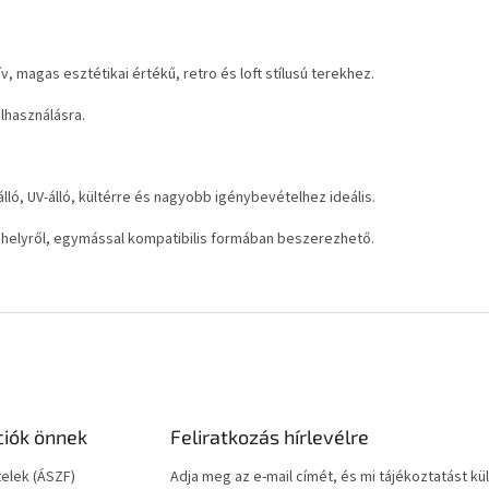
v, magas esztétikai értékű, retro és loft stílusú terekhez.
elhasználásra.
álló, UV-álló, kültérre és nagyobb igénybevételhez ideális.
 helyről, egymással kompatibilis formában beszerezhető.
ciók önnek
Feliratkozás hírlevélre
telek (ÁSZF)
Adja meg az e-mail címét, és mi tájékoztatást 