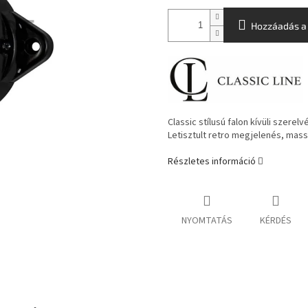
Hozzáadás a
Classic stílusú falon kívüli szerel
Letisztult retro megjelenés, massz
Részletes információ
NYOMTATÁS
KÉRDÉS