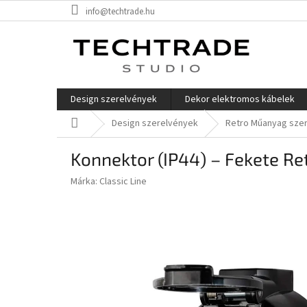
Ugrás
info@techtrade.hu
a
fő
tartalomhoz
Design szerelvények
Dekor elektromos kábelek
Kezdőlap
Design szerelvények
Retro Műanyag sze
Konnektor (IP44) – Fekete Retr
Márka:
Classic Line