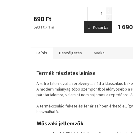
690 Ft
1 690
Egységár:
690 Ft / 1 m
Kosárba
Leírás
Beszélgetés
Márka
Termék részletes leírása
A retro falon kívüli szerelvénycsalád a klasszikus bak
A modern műanyag több szempontból előnyösebb a régi
páratartalomra, valamint nem hajlamos a repedésre. A f
A termékcsalád fekete és fehér színben érhető el, így 
használható.
Műszaki jellemzők