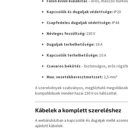
Falon kívüli kialakítás
– erős, masszív burkola
Kapcsolók és dugaljak védettsége:
IP20
Csapfedeles dugaljak védettsége:
IP44
Névleges feszültség:
230 V
Dugaljak terhelhetősége:
16 A
Kapcsolók terhelhetősége:
10 A
Csavaros bekötés
– biztonságos, erős rögzít
Max. vezetékkeresztmetszet:
2,5 mm²
A szerelvények szabványos, megbízható megoldások o
kompatibilisek minden hazai 230 V-os hálózattal.
Kábelek a komplett szereléshez
A webáruházban a kapcsolók és dugaljak mellé azonnal
ajánlott kábelek: