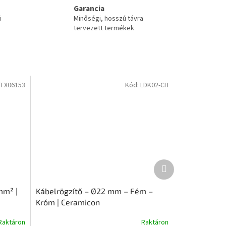
Garancia
i
Minőségi, hosszú távra
tervezett termékek
TX06153
Kód:
LDK02-CH
Következő
termék
mm² |
Kábelrögzítő – Ø22 mm – Fém –
Króm | Ceramicon
Raktáron
Raktáron