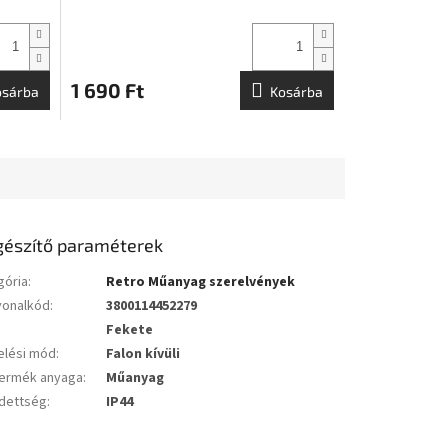
1 690 Ft
osárba
Kosárba
gészítő paraméterek
gória
:
Retro Műanyag szerelvények
vonalkód
:
3800114452279
Fekete
elési mód
:
Falon kívüli
ermék anyaga
:
Műanyag
édettség
:
IP44