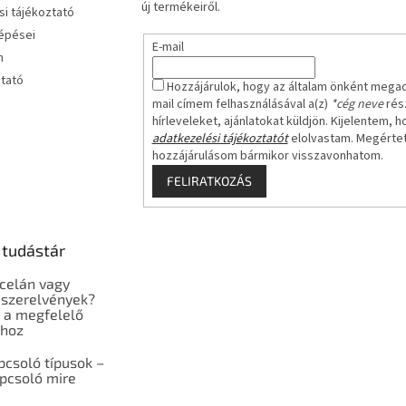
új termékeiről.
i tájékoztató
lépései
E-mail
m
ztató
Hozzájárulok, hogy az általam önként mega
mail címem felhasználásával a(z)
*cég neve
rész
hírleveleket, ajánlatokat küldjön. Kijelentem, h
adatkezelési tájékoztatót
elolvastam. Megérte
hozzájárulásom bármikor visszavonhatom.
FELIRATKOZÁS
 tudástár
celán vagy
szerelvények?
 a megfelelő
shoz
pcsoló típusok –
pcsoló mire