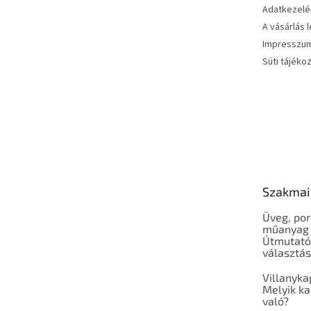
Adatkezelés
A vásárlás 
Impresszu
Süti tájéko
Szakmai
Üveg, por
műanyag 
Útmutató
választá
Villanyka
Melyik ka
való?