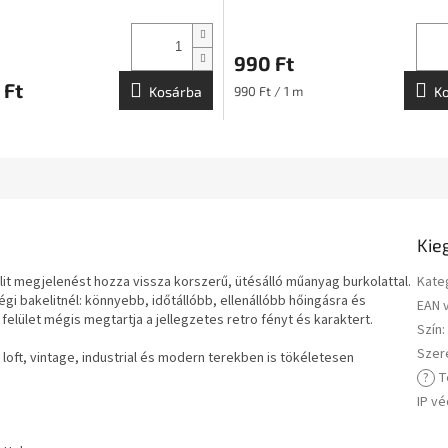
990 Ft
 Ft
Egységár:
Kosárba
990 Ft / 1 m
K
Kie
elit megjelenést hozza vissza korszerű, ütésálló műanyag burkolattal.
Kate
 bakelitnél: könnyebb, időtállóbb, ellenállóbb hőingásra és
EAN 
elület mégis megtartja a jellegzetes retro fényt és karaktert.
Szín
:
Szer
loft, vintage, industrial és modern terekben is tökéletesen
?
T
IP v