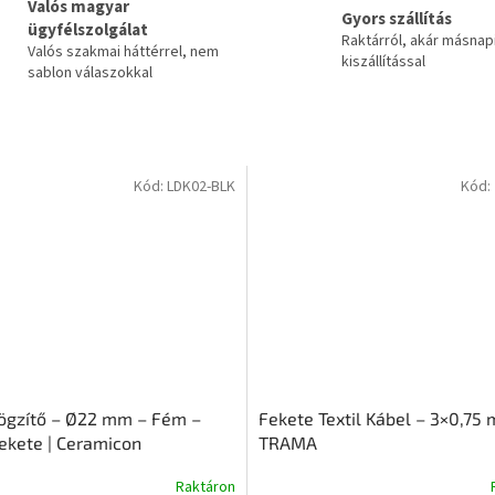
Valós magyar
Gyors szállítás
ügyfélszolgálat
Raktárról, akár másnap
Valós szakmai háttérrel, nem
kiszállítással
sablon válaszokkal
Kód:
LDK02-BLK
Kód:
ögzítő – Ø22 mm – Fém –
Fekete Textil Kábel – 3×0,75 
ekete | Ceramicon
TRAMA
Raktáron