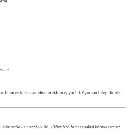
ttal.
éssel.
tthoni és kereskedelmi terekben egyaránt. Gyorsan telepíthetők,
 elérhetőek a hozzájuk illő, különböző felhasználási környezethez