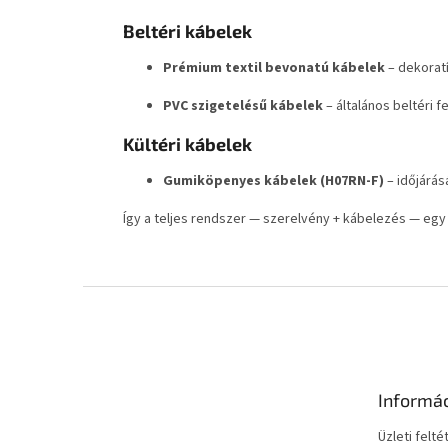
Beltéri kábelek
Prémium textil bevonatú kábelek
– dekoratí
PVC szigetelésű kábelek
– általános beltéri f
Kültéri kábelek
Gumiköpenyes kábelek (H07RN-F)
– időjárás
Így a teljes rendszer — szerelvény + kábelezés — egy
L
á
b
l
é
Informá
c
Üzleti felté