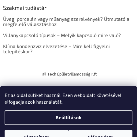
e
Szakmai tudástár
r
e
Üveg, porcelán vagy műanyag szerelvények? Útmutató a
s
megfelelő választáshoz
ő
Villanykapcsoló típusok – Melyik kapcsoló mire való?
Klíma kondenzvíz elvezetése – Mire kell figyelni
telepítéskor?
Tall Tech Épületvillamosság Kft.
Ez az oldal sütiket használ. Ezen weboldalt követésével
elfogadja azok használatát.
Shoptet készítette
Beállítások
Copyright 2026
TechTrade Studio
. Minden jog fenntartva.
Süti