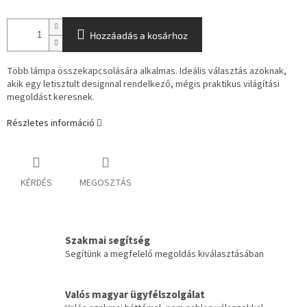
Hozzáadás a kosárhoz
Több lámpa összekapcsolására alkalmas. Ideális választás azoknak,
akik egy letisztult designnal rendelkező, mégis praktikus világítási
megoldást keresnek.
Részletes információ
KÉRDÉS
MEGOSZTÁS
Szakmai segítség
Segítünk a megfelelő megoldás kiválasztásában
Valós magyar ügyfélszolgálat