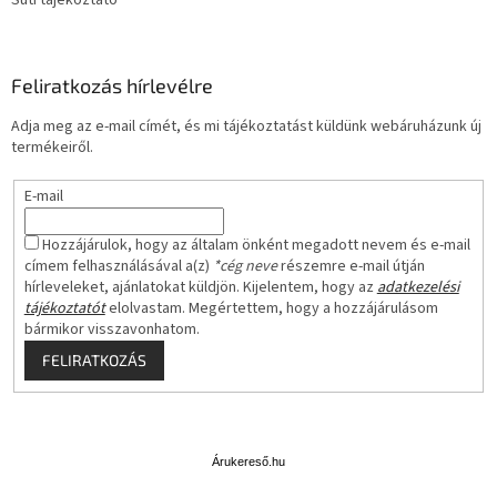
Feliratkozás hírlevélre
Adja meg az e-mail címét, és mi tájékoztatást küldünk webáruházunk új
termékeiről.
E-mail
Hozzájárulok, hogy az általam önként megadott nevem és e-mail
címem felhasználásával a(z)
*cég neve
részemre e-mail útján
hírleveleket, ajánlatokat küldjön. Kijelentem, hogy az
adatkezelési
tájékoztatót
elolvastam. Megértettem, hogy a hozzájárulásom
bármikor visszavonhatom.
FELIRATKOZÁS
Á
r
u
Árukereső.hu
k