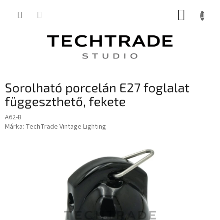
Ugrás
KOSÁR
a
fő
tartalomhoz
Sorolható porcelán E27 foglalat
függeszthető, fekete
A62-B
Márka:
TechTrade Vintage Lighting