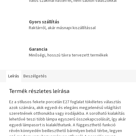
Valós szakmai háttérrel, nem sablon válaszokkal
Gyors szállítás
Raktárról, akár másnapi kiszállítással
Garancia
Minőségi, hosszú távra tervezett termékek
Leírás
Beszélgetés
Termék részletes leírása
Ez a stílusos fekete porcelán E27 foglalat tökéletes választás
azok számára, akik egyedi és elegáns megjelenésű világítást
szeretnének otthonukba vagy irodájukba. A sorolható kialakítás
lehetővé teszi több lámpa egyszerű összekapcsolását, így akár
egyedi lámpasort is kialakíthatunk. A függeszthető funkció
révén könnyedén beilleszthető bármilyen belső térbe, legyen