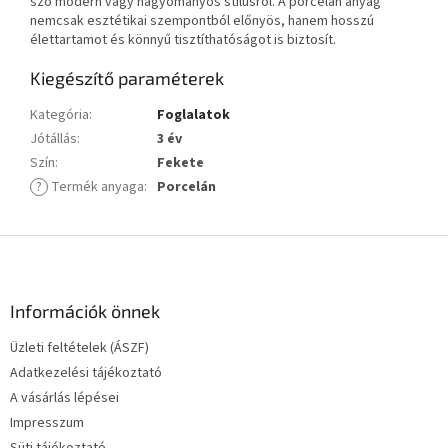
szó modern vagy hagyományos stílusról. A porcelán anyag
nemcsak esztétikai szempontból előnyös, hanem hosszú
élettartamot és könnyű tisztíthatóságot is biztosít.
Kiegészítő paraméterek
Kategória
:
Foglalatok
Jótállás
:
3 év
Szín
:
Fekete
?
Termék anyaga
:
Porcelán
L
á
b
l
Információk önnek
é
Üzleti feltételek (ÁSZF)
c
Adatkezelési tájékoztató
A vásárlás lépései
Impresszum
Süti tájékoztató