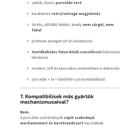
valódi, tömör
porcelán test
karakteres
retro/vintage megjelenés
tartós, időtálló felület, amely
nem sárgul, nem
fakul
prémium anyagérzet és kivitelezés
textilkábeles falon kívüli szereléssel
különösen
látványos
modern, loft és klasszikus enteriőrben is dekoratív
porcelán + fa + többféle szín kombinálható
7. Kompatibilisek más gyártók
mechanizmusaival?
Nem.
A porcelán szerelvények
saját szabványú
mechanizmust és keretrendszert
használnak.