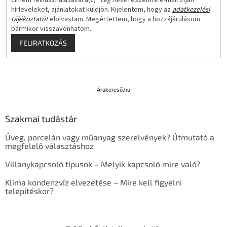
címem felhasználásával a(z)
*cég neve
részemre e-mail útján
hírleveleket, ajánlatokat küldjön. Kijelentem, hogy az
adatkezelési
tájékoztatót
elolvastam. Megértettem, hogy a hozzájárulásom
bármikor visszavonhatom.
FELIRATKOZÁS
Á
r
u
Árukereső.hu
k
e
Szakmai tudástár
r
e
Üveg, porcelán vagy műanyag szerelvények? Útmutató a
s
megfelelő választáshoz
ő
Villanykapcsoló típusok – Melyik kapcsoló mire való?
Klíma kondenzvíz elvezetése – Mire kell figyelni
telepítéskor?