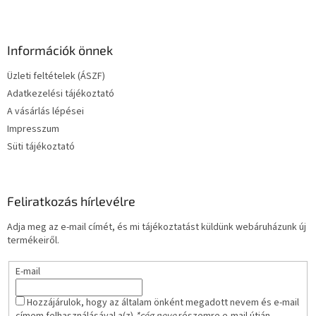
L
á
b
l
Információk önnek
é
Üzleti feltételek (ÁSZF)
c
Adatkezelési tájékoztató
A vásárlás lépései
Impresszum
Süti tájékoztató
Feliratkozás hírlevélre
Adja meg az e-mail címét, és mi tájékoztatást küldünk webáruházunk új
termékeiről.
E-mail
Hozzájárulok, hogy az általam önként megadott nevem és e-mail