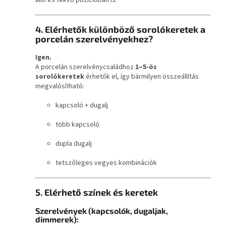
álló és fekvő pozícióban is.
4. Elérhetők különböző sorolókeretek a
porcelán szerelvényekhez?
Igen.
A porcelán szerelvénycsaládhoz
1–5-ös
sorolókeretek
érhetők el, így bármilyen összeállítás
megvalósítható:
kapcsoló + dugalj
több kapcsoló
dupla dugalj
tetszőleges vegyes kombinációk
5. Elérhető színek és keretek
Szerelvények (kapcsolók, dugaljak,
dimmerek):