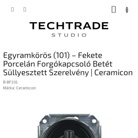
Ugrás
KOSÁR
a
fő
tartalomhoz
Egyramkörös (101) – Fekete
Porcelán Forgókapcsoló Betét
Süllyesztett Szerelvény | Ceramicon
B-BF101
Márka:
Ceramicon