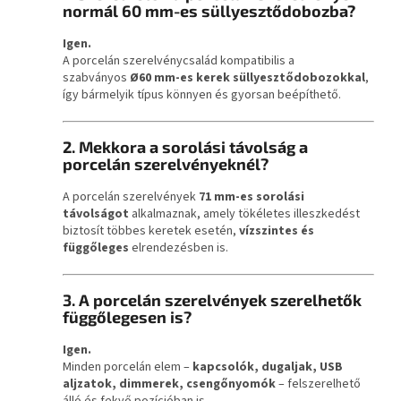
normál 60 mm-es süllyesztődobozba?
Igen.
A porcelán szerelvénycsalád kompatibilis a
szabványos
Ø60 mm-es kerek süllyesztődobozokkal
,
így bármelyik típus könnyen és gyorsan beépíthető.
2. Mekkora a sorolási távolság a
porcelán szerelvényeknél?
A porcelán szerelvények
71 mm-es sorolási
távolságot
alkalmaznak, amely tökéletes illeszkedést
biztosít többes keretek esetén,
vízszintes és
függőleges
elrendezésben is.
3. A porcelán szerelvények szerelhetők
függőlegesen is?
Igen.
Minden porcelán elem –
kapcsolók, dugaljak, USB
aljzatok, dimmerek, csengőnyomók
– felszerelhető