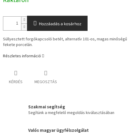
Raktáron
Hozzáadás a kosárhoz
Süllyesztett forgókapcsoló betét, alternatív 101-os, magas minőségű
fekete porcelán.
Részletes információ
KÉRDÉS
MEGOSZTÁS
Szakmai segítség
Segítünk a megfelelő megoldás kiválasztásában
Valós magyar ügyfélszolgálat