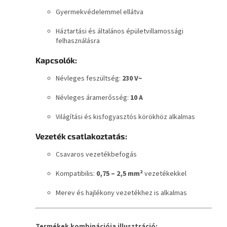
Gyermekvédelemmel ellátva
Háztartási és általános épületvillamossági
felhasználásra
Kapcsolók:
Névleges feszültség:
230 V~
Névleges áramerősség:
10 A
Világítási és kisfogyasztós körökhöz alkalmas
Vezeték csatlakoztatás:
Csavaros vezetékbefogás
Kompatibilis:
0,75 – 2,5 mm²
vezetékekkel
Merev és hajlékony vezetékhez is alkalmas
Termékek kombinációja illusztráció: