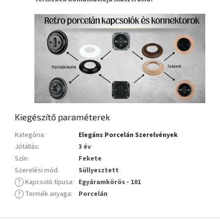
Kiegészítő paraméterek
Kategória
:
Elegáns Porcelán Szerelvények
Jótállás
:
3 év
Szín
:
Fekete
Szerelési mód
:
Süllyesztett
?
Kapcsoló típusa
:
Egyáramkörös - 101
?
Termék anyaga
:
Porcelán