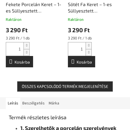
Fekete Porcelán Keret – 1-
Sötét Fa Keret – 1-es
es Süllyesztett
Süllyesztett
Szerelvényhez |
Szerelvényhez |
Raktáron
Raktáron
Ceramicon
Ceramicon
3 290 Ft
3 290 Ft
Egységár:
Egységár:
3 290 Ft / 1 db
3 290 Ft / 1 db
Kosárba
Kosárba
ÖSSZES KAPCSOLÓDÓ TERMÉK MEGJELENÍTÉSE
Leírás
Beszélgetés
Márka
Termék részletes leírása
1. Szerelhetők a porcelán szerelvények