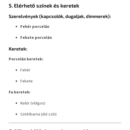
5. Elérhető színek és keretek
Szerelvények (kapcsolók, dugaljak, dimmerek):
Fehér porcelán
Fekete porcelán
Keretek:
Porcelán keretek:
Fehér
Fekete
Fa keretek:
Natúr (világos)
Sötétbarna (dió szín)