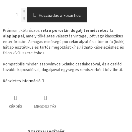
Hozzáadás a kosárhoz
Prémium, két részes
retro porcelán dugalj természetes fa
alaplappal
, amely tökéletes választás vintage, loft vagy klasszikus
enteriőrökbe. A magas minőségű porcelán aljzat és a tömör fa (bükk)
hátlap esztétikus és tartós megoldást kínál látható kábelezéshez és
falon kívüli szereléshez.
Kompatibilis minden szabványos Schuko csatlakozóval, és a család
további kapcsolóival, dugaljaival egységes rendszerként bővíthető.
Részletes információ
KÉRDÉS
MEGOSZTÁS
Szakmai segítség