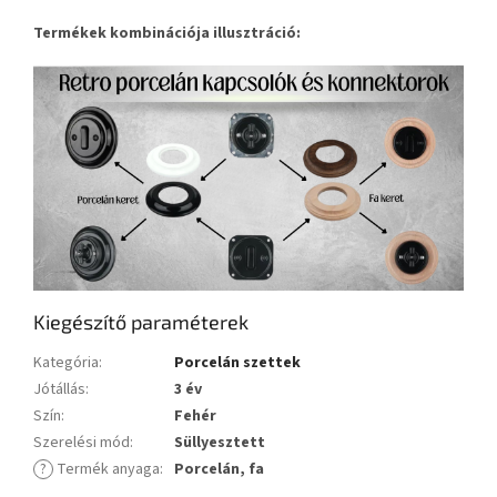
Termékek kombinációja illusztráció:
Kiegészítő paraméterek
Kategória
:
Porcelán szettek
Jótállás
:
3 év
Szín
:
Fehér
Szerelési mód
:
Süllyesztett
?
Termék anyaga
:
Porcelán, fa