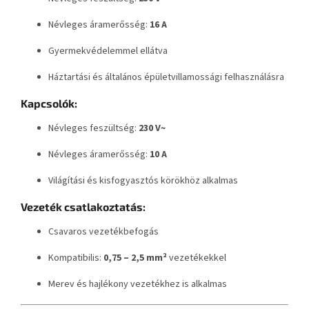
Névleges áramerősség:
16 A
Gyermekvédelemmel ellátva
Háztartási és általános épületvillamossági felhasználásra
Kapcsolók:
Névleges feszültség:
230 V~
Névleges áramerősség:
10 A
Világítási és kisfogyasztós körökhöz alkalmas
Vezeték csatlakoztatás:
Csavaros vezetékbefogás
Kompatibilis:
0,75 – 2,5 mm²
vezetékekkel
Merev és hajlékony vezetékhez is alkalmas