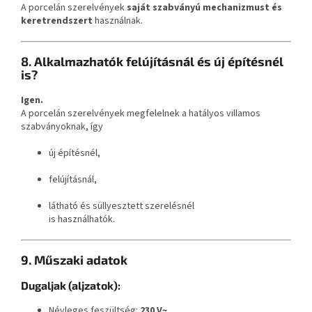
A porcelán szerelvények
saját szabványú mechanizmust és
keretrendszert
használnak.
8. Alkalmazhatók felújításnál és új építésnél
is?
Igen.
A porcelán szerelvények megfelelnek a hatályos villamos
szabványoknak, így
új építésnél,
felújításnál,
látható és süllyesztett szerelésnél
is használhatók.
9. Műszaki adatok
Dugaljak (aljzatok):
Névleges feszültség:
230 V~