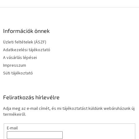
L
á
b
l
Információk önnek
é
Üzleti feltételek (ÁSZF)
c
Adatkezelési tájékoztató
A vásárlás lépései
Impresszum
Süti tájékoztató
Feliratkozás hírlevélre
Adja meg az e-mail címét, és mi tájékoztatást küldünk webáruházunk új
termékeiről.
E-mail