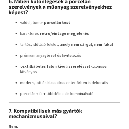
6. Miben különlegesek a porcelán
szerelvények a műanyag szerelvényekhez
képest?
valódi, tömör
porcelán test
karakteres
retro/vintage megjelenés
tartós, időtálló felület, amely
nem sárgul, nem fakul
prémium anyagérzet és kivitelezés
textilkábeles falon kívüli szereléssel
különösen
látványos
modern, loft és klasszikus enteriőrben is dekoratív
porcelán + fa + többféle szín kombinálható
7. Kompatibilisek más gyártók
mechanizmusaival?
Nem.