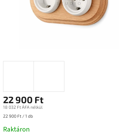
22 900 Ft
18 032 Ft ÁFA nélkül
Egységár:
22 900 Ft / 1 db
Raktáron