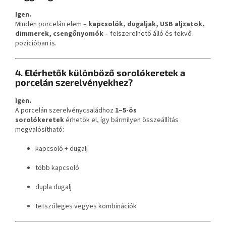
Igen.
Minden porcelán elem –
kapcsolók, dugaljak, USB aljzatok,
dimmerek, csengőnyomók
– felszerelhető álló és fekvő
pozícióban is.
4. Elérhetők különböző sorolókeretek a
porcelán szerelvényekhez?
Igen.
A porcelán szerelvénycsaládhoz
1–5-ös
sorolókeretek
érhetők el, így bármilyen összeállítás
megvalósítható:
kapcsoló + dugalj
több kapcsoló
dupla dugalj
tetszőleges vegyes kombinációk