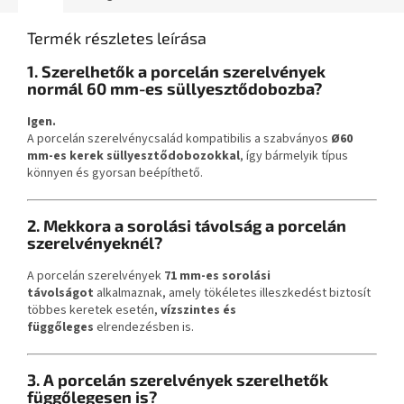
Termék részletes leírása
1. Szerelhetők a porcelán szerelvények
normál 60 mm-es süllyesztődobozba?
Igen.
A porcelán szerelvénycsalád kompatibilis a szabványos
Ø60
mm-es kerek süllyesztődobozokkal
, így bármelyik típus
könnyen és gyorsan beépíthető.
2. Mekkora a sorolási távolság a porcelán
szerelvényeknél?
A porcelán szerelvények
71 mm-es sorolási
távolságot
alkalmaznak, amely tökéletes illeszkedést biztosít
többes keretek esetén,
vízszintes és
függőleges
elrendezésben is.
3. A porcelán szerelvények szerelhetők
függőlegesen is?