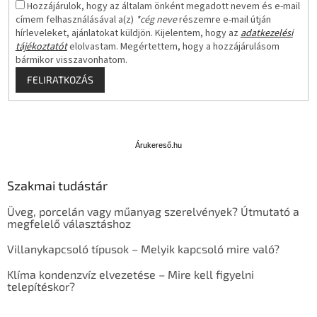
Hozzájárulok, hogy az általam önként megadott nevem és e-mail
címem felhasználásával a(z)
*cég neve
részemre e-mail útján
hírleveleket, ajánlatokat küldjön. Kijelentem, hogy az
adatkezelési
tájékoztatót
elolvastam. Megértettem, hogy a hozzájárulásom
bármikor visszavonhatom.
FELIRATKOZÁS
Á
r
u
Árukereső.hu
k
e
Szakmai tudástár
r
e
Üveg, porcelán vagy műanyag szerelvények? Útmutató a
s
megfelelő választáshoz
ő
Villanykapcsoló típusok – Melyik kapcsoló mire való?
Klíma kondenzvíz elvezetése – Mire kell figyelni
telepítéskor?