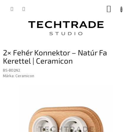
Ugrás
KOSÁR
a
fő
tartalomhoz
2× Fehér Konnektor – Natúr Fa
Kerettel | Ceramicon
BS-BD2N2
Márka:
Ceramicon