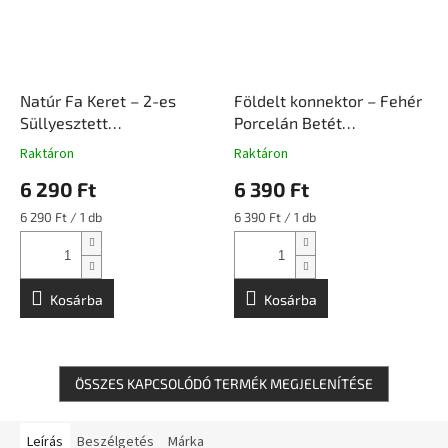
Natúr Fa Keret – 2-es
Földelt konnektor – Fehér
Süllyesztett
Porcelán Betét
Szerelvényhez |
Süllyesztett Szerelvény |
Raktáron
Raktáron
Ceramicon
Ceramicon
6 290 Ft
6 390 Ft
Egységár:
Egységár:
6 290 Ft / 1 db
6 390 Ft / 1 db
Kosárba
Kosárba
ÖSSZES KAPCSOLÓDÓ TERMÉK MEGJELENÍTÉSE
Leírás
Beszélgetés
Márka