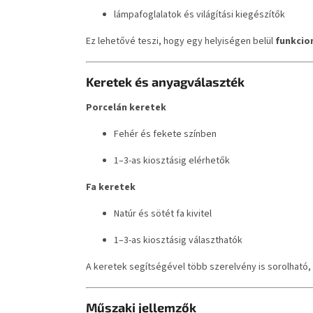
lámpafoglalatok és világítási kiegészítők
Ez lehetővé teszi, hogy egy helyiségen belül
funkcion
Keretek és anyagválaszték
Porcelán keretek
Fehér és fekete színben
1–3-as kiosztásig elérhetők
Fa keretek
Natúr és sötét fa kivitel
1–3-as kiosztásig választhatók
A keretek segítségével több szerelvény is sorolható,
Műszaki jellemzők