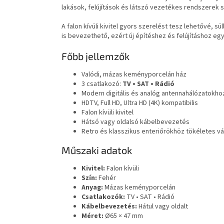
lakások, felújítások és látszó vezetékes rendszerek 
A falon kívüli kivitel gyors szerelést tesz lehetővé, s
is bevezethető, ezért új építéshez és felújításhoz egy
Főbb jellemzők
Valódi, mázas keményporcelán ház
3 csatlakozó:
TV • SAT • Rádió
Modern digitális és analóg antennahálózatokho
HDTV, Full HD, Ultra HD (4K) kompatibilis
Falon kívüli kivitel
Hátsó vagy oldalsó kábelbevezetés
Retro és klasszikus enteriőrökhöz tökéletes vá
Műszaki adatok
Kivitel:
Falon kívüli
Szín:
Fehér
Anyag:
Mázas keményporcelán
Csatlakozók:
TV • SAT • Rádió
Kábelbevezetés:
Hátul vagy oldalt
Méret:
Ø65 × 47 mm