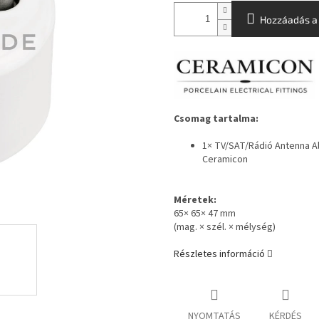
Hozzáadás a
Csomag tartalma:
1× TV/SAT/Rádió Antenna Alj
Ceramicon
Méretek:
65× 65× 47 mm
(mag. × szél. × mélység)
Részletes információ
NYOMTATÁS
KÉRDÉS