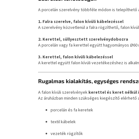
A porcelán szerelvény többféle módon is telepíthető a
1. Falra szerelve, falon kívüli kábelezéssel
A szerelvény közvetlenül a falra rögzíthető, falon kívü
2. Kerettel, süllyesztett szerelvénydobozra
A porcelán vagy fa kerettel együtt hagyományos Ø60 
3. Kerettel, falon kívüli kábelezéssel
A kerettel együtt falon kívüli vezetékezéshez is alka
Rugalmas kialakítás, egységes rendsz
A falon kívüli szerelvények
kerettel és keret nélkül 
Az áruházban minden szükséges kiegészítő elérhető a 
porcelán és fa keretek
textil kábelek
vezeték rögzítők