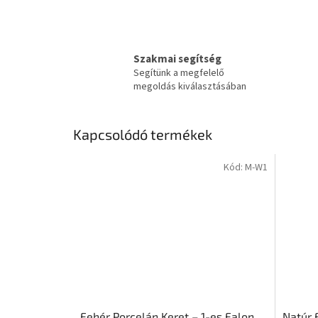
Szakmai segítség
Segítünk a megfelelő
megoldás kiválasztásában
Kapcsolódó termékek
Kód:
M-W1
Fehér Porcelán Keret – 1-es Falon
Natúr F