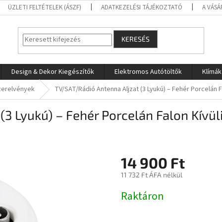
ÜZLETI FELTÉTELEK (ÁSZF)
ADATKEZELÉSI TÁJÉKOZTATÓ
A VÁSÁ
KERESÉS
Design & Dekor Kiegészítők
Elektromos Autótöltők
Klímák
zerelvények
TV/SAT/Rádió Antenna Aljzat (3 Lyukú) – Fehér Porcelán F
(3 Lyukú) – Fehér Porcelán Falon Kívül
14 900 Ft
11 732 Ft ÁFA nélkül
Egységár:
Raktáron