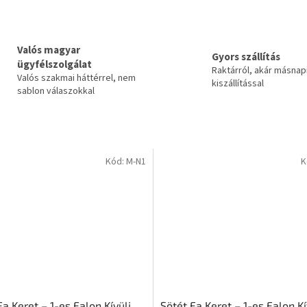
Valós magyar
Gyors szállítás
ügyfélszolgálat
Raktárról, akár másnap
Valós szakmai háttérrel, nem
kiszállítással
sablon válaszokkal
Kód:
M-N1
K
a Keret – 1-es Falon Kívüli
Sötét Fa Keret – 1-es Falon Kí