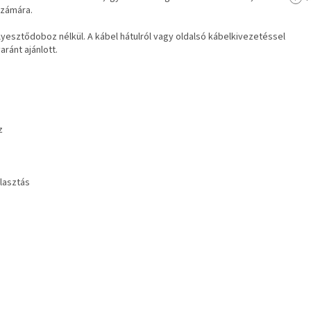
számára.
üllyesztődoboz nélkül. A kábel hátulról vagy oldalsó kábelkivezetéssel
aránt ajánlott.
z
lasztás