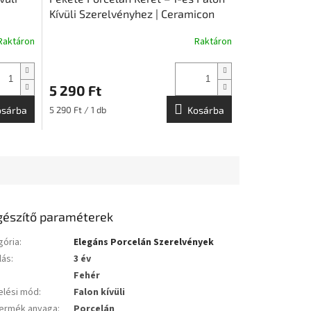
Kívüli Szerelvényhez | Ceramicon
Raktáron
Raktáron
5 290 Ft
Egységár:
osárba
5 290 Ft / 1 db
Kosárba
gészítő paraméterek
gória
:
Elegáns Porcelán Szerelvények
lás
:
3 év
Fehér
elési mód
:
Falon kívüli
ermék anyaga
:
Porcelán