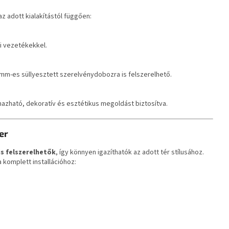
z adott kialakítástól függően:
li vezetékekkel.
mm-es süllyesztett szerelvénydobozra is felszerelhető.
lmazható, dekoratív és esztétikus megoldást biztosítva.
er
is felszerelhetők
, így könnyen igazíthatók az adott tér stílusához.
komplett installációhoz: