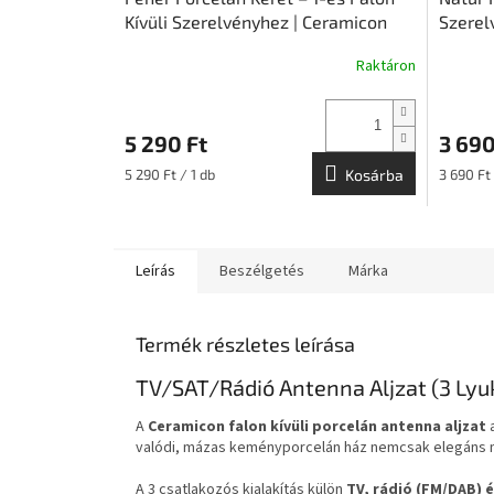
Kívüli Szerelvényhez | Ceramicon
Szerel
Raktáron
5 290 Ft
3 690
Egységár:
Egységár
5 290 Ft / 1 db
Kosárba
3 690 Ft 
Leírás
Beszélgetés
Márka
Termék részletes leírása
TV/SAT/Rádió Antenna Aljzat (3 Lyuk
A
Ceramicon falon kívüli porcelán antenna aljzat
a
valódi, mázas keményporcelán ház nemcsak elegáns meg
A 3 csatlakozós kialakítás külön
TV, rádió (FM/DAB) 