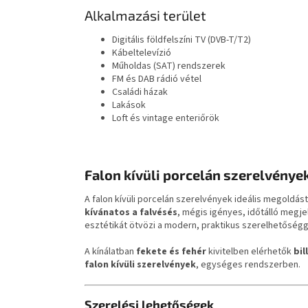
Alkalmazási terület
Digitális földfelszíni TV (DVB-T/T2)
Kábeltelevízió
Műholdas (SAT) rendszerek
FM és DAB rádió vétel
Családi házak
Lakások
Loft és vintage enteriőrök
Falon kívüli porcelán szerelvények
A falon kívüli porcelán szerelvények ideális megoldást
kívánatos a falvésés
, mégis igényes, időtálló megj
esztétikát ötvözi a modern, praktikus szerelhetőségg
A kínálatban
fekete és fehér
kivitelben elérhetők
bil
falon kívüli szerelvények
, egységes rendszerben.
Szerelési lehetőségek