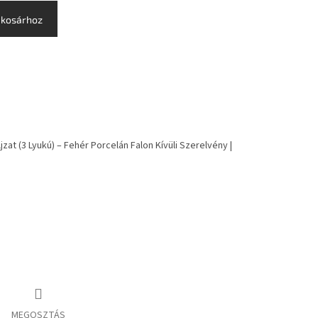
 kosárhoz
zat (3 Lyukú) – Fehér Porcelán Falon Kívüli Szerelvény |
MEGOSZTÁS