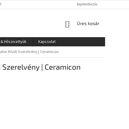
RLÁS LÉPÉSEI
IMPRESSZUM
SÜTI TÁJÉKOZTATÓ
Bejelentkezés
KOSÁR
Üres kosár
 & Hőszivattyúk
Kapcsolat
alon Kívüli Szerelvény | Ceramicon
i Szerelvény | Ceramicon