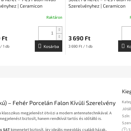
vényhez | Ceramicon
Szerelvényhez | Ceramicon
Raktáron
 Ft
3 690 Ft
:
Egységár:
/ 1 db
Kosárba
3 690 Ft / 1 db
K
Kie
ú) – Fehér Porcelán Falon Kívüli Szerelvény
Kate
Jótál
 klasszikus megjelenést ötvözi a modern antennatechnikával. A
Szín
:
jelenést biztosít, hanem rendkívül tartós és időtálló is.
Szer
és SAT
kimenetet biztosít, így ideális megoldás családi házak,
?
T