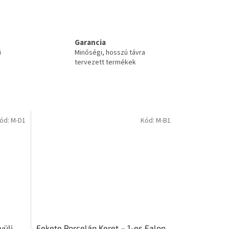
Garancia
i
Minőségi, hosszú távra
tervezett termékek
ód:
M-D1
Kód:
M-B1
vüli
Fekete Porcelán Keret – 1-es Falon