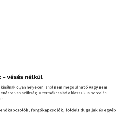
 – vésés nélkül
 kínálnak olyan helyeken, ahol
nem megoldható vagy nem
elenésre van szükség. A termékcsalád a klasszikus porcelán
el.
lenőkapcsolók, forgókapcsolók, földelt dugaljak és egyéb