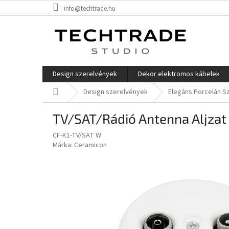
Ugrás
info@techtrade.hu
a
fő
tartalomhoz
Design szerelvények
Dekor elektromos kábelek
Kezdőlap
Design szerelvények
Elegáns Porcelán S
TV/SAT/Rádió Antenna Aljzat 
CF-K1-TV/SAT W
Márka:
Ceramicon