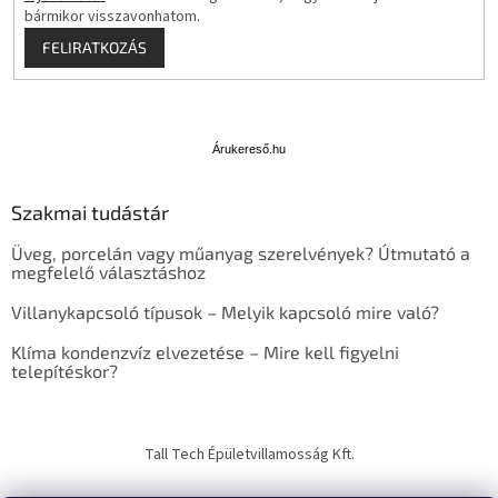
bármikor visszavonhatom.
FELIRATKOZÁS
Á
r
u
Árukereső.hu
k
e
Szakmai tudástár
r
e
Üveg, porcelán vagy műanyag szerelvények? Útmutató a
s
megfelelő választáshoz
ő
Villanykapcsoló típusok – Melyik kapcsoló mire való?
Klíma kondenzvíz elvezetése – Mire kell figyelni
telepítéskor?
Tall Tech Épületvillamosság Kft.