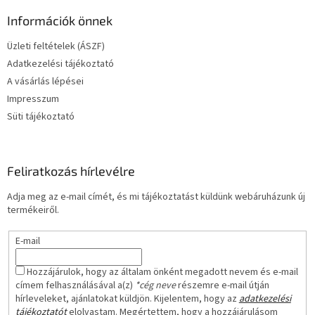
b
l
Információk önnek
é
Üzleti feltételek (ÁSZF)
c
Adatkezelési tájékoztató
A vásárlás lépései
Impresszum
Süti tájékoztató
Feliratkozás hírlevélre
Adja meg az e-mail címét, és mi tájékoztatást küldünk webáruházunk új
termékeiről.
E-mail
Hozzájárulok, hogy az általam önként megadott nevem és e-mail
címem felhasználásával a(z)
*cég neve
részemre e-mail útján
hírleveleket, ajánlatokat küldjön. Kijelentem, hogy az
adatkezelési
tájékoztatót
elolvastam. Megértettem, hogy a hozzájárulásom