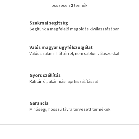
összesen
2
termék
L
i
s
Szakmai segítség
t
Segítünk a megfelelő megoldás kiválasztásában
a
i
r
Valós magyar ügyfélszolgálat
á
Valós szakmai háttérrel, nem sablon válaszokkal
n
y
í
t
Gyors szállítás
á
Raktárról, akár másnapi kiszállítással
s
e
l
e
Garancia
m
Minőségi, hosszú távra tervezett termékek
e
i
L
á