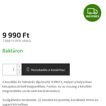
I
INGYENES
N
G
9 990 Ft
Y
7 866 Ft ÁFA nélkül
Egységár:
E
Raktáron
N
E
Hozzáadás a kosárhoz
S
A kiszállás és felmérés díja bruttó 9.990 Ft, melyet a helyszínen
készpénzzel kell kiegyenlíteni. Fontos: ez az összeg a későbbi
megrendelés során nem kerül levonásra.
Szolgáltatási területünk: 22. kerületi központtal, körülbelül 20 km-es
sugarú körzetben.