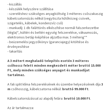
- kiszállás
- készülék helyszínre szállítása
- szereléshez szükséges anyagköltség 3 méteres csőszakaszig
kábelcsatornázás nélkül (vegytiszta hűtőközeg csövek,
szigetelés, kábelek, kondenzvíz cső)
- munkadíj: 1 db faláttörés elkészítése normál falszerkezetbe
(tégla)*, kültéri és beltéri egység felszerelése, vákuumozás,
elektromos betáp kiépítése aljzatba max. 5 méterig**
- beüzemelési jegyzőkönyv (garanciajegy) kitöltése és
érvényesítése
- takarítás
A 3 métert meghaladó telepítés esetén 3 méteres
csőhossz felett minden megkezdett méter bruttó 15.000
Ft, mely minden szükséges anyagot és munkadíjat
tartalmaz.
A fali split klíma felszerelésének és üzembe helyezésének díja
3
m
csőhosszig, kábelcsatorna nélkül:
bruttó 99.000 Ft
.
Kábelcsatornázással az alapdíj felára:
bruttó 10.000 Ft
.
Az ár tartalmazza: