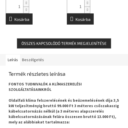
Kosárba
Kosárba
ÖSSZES KAPCSOLÓDÓ TERMÉK MEGJELENÍTÉSE
Leírás
Beszélgetés
Termék részletes leírása
FONTOS TUDNIVALÓK A KLÍMASZERELÉSI
SZOLGÁLTATÁSAINKRÓL
Oldalfali klíma felszerelésének és beüzemelésének díja 3,5
kW teljesítményig bruttó 99.000 Ft 3 méteres csőszakaszig
kábelcsatornázás nélkül (a 3 méteres alapszerelés
kábelcsatornázásának felára összesen bruttó 13.000 Ft),
mely az alábbiakat tartalmazza: