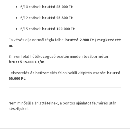
6/10 csővel:
bruttó 85.000 Ft
6/12 csővel:
bruttó 95.500 Ft
6/15 csővel:
bruttó 100.000 Ft
Falvésés díja normál tégla falba:
bruttó 2.900 Ft / megkezdett
m
.
3 m-en felüli hűtőközegcső esetén minden további méter:
bruttó 15.000 Ft/m
.
Felszerelés és beüzemelés falon belüli kiépítés esetén:
bruttó
55.000 Ft
.
Nem minősül ajánlattételnek, a pontos ajánlatot felmérés után
készítjük el.