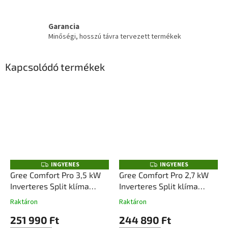
Garancia
Minőségi, hosszú távra tervezett termékek
Kapcsolódó termékek
INGYENES
INGYENES
I
I
N
N
Gree Comfort Pro 3,5 kW
Gree Comfort Pro 2,7 kW
G
G
Inverteres Split klíma
Inverteres Split klíma
Y
Y
E
E
szett (GWH12ACCXD-
szett (GWH09ACCXB-
N
N
Raktáron
Raktáron
E
E
K6DNA1D)
K6DNA1G)
S
S
251 990 Ft
244 890 Ft