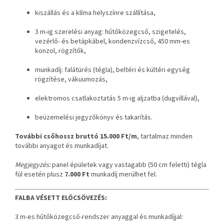
kiszállás és a klíma helyszínre szállítása,
3 m-ig szerelési anyag: hűtőközegcső, szigetelés,
vezérlő- és betápkábel, kondenzvízcső, 450 mm-es
konzol, rögzítők,
munkadíj: falátürés (tégla), beltéri és kültéri egység
rögzítése, vákuumozás,
elektromos csatlakoztatás 5 m-ig aljzatba (dugvillával),
beüzemelési jegyzőkönyv és takarítás.
További csőhossz bruttó 15.000 Ft/m
, tartalmaz minden
további anyagot és munkadíjat.
Megjegyzés:
panel épületek vagy vastagabb (50 cm feletti) tégla
fúl esetén plusz
7.000 Ft
munkadíj merülhet fel.
FALBA VÉSETT ELŐCSÖVEZÉS:
3 m-es hűtőközegcső-rendszer anyaggal és munkadíjjal: