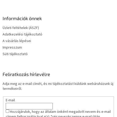
L
á
b
l
Információk önnek
é
Üzleti feltételek (ÁSZF)
c
Adatkezelési tájékoztató
A vásárlás lépései
Impresszum
Süti tájékoztató
Feliratkozás hírlevélre
Adja meg az e-mail címét, és mi tájékoztatást küldünk webáruházunk új
termékeiről.
E-mail
Hozzájárulok, hogy az általam önként megadott nevem és e-mail
címem felhasználásával a(z)
*cég neve
részemre e-mail útján