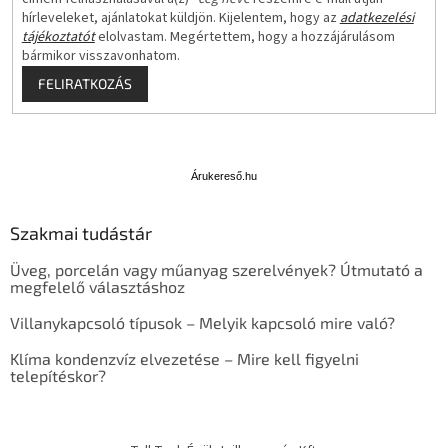
hírleveleket, ajánlatokat küldjön. Kijelentem, hogy az
adatkezelési
tájékoztatót
elolvastam. Megértettem, hogy a hozzájárulásom
bármikor visszavonhatom.
FELIRATKOZÁS
Á
r
u
Árukereső.hu
k
e
Szakmai tudástár
r
e
Üveg, porcelán vagy műanyag szerelvények? Útmutató a
s
megfelelő választáshoz
ő
Villanykapcsoló típusok – Melyik kapcsoló mire való?
Klíma kondenzvíz elvezetése – Mire kell figyelni
telepítéskor?