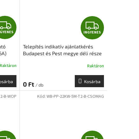
I
I
NGYENES
INGYENES
N
N
utó
Telepítés indikatív ajánlatkérés
G
G
16A)
Budapest és Pest megye déli része
Y
Y
Raktáron
Raktáron
E
E
osárba
Kosárba
0 Ft
/ db
N
N
T2-B-WOP
Kód:
WB-PP-22KW-5M-T2-B-CSOMAG
E
E
S
S