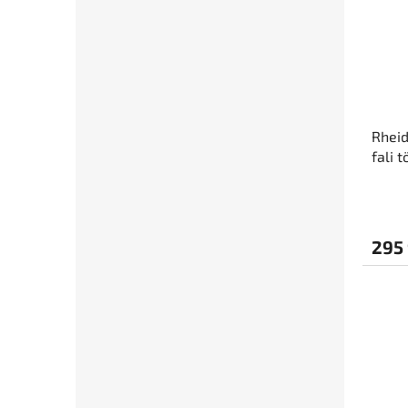
Rheid
fali 
6m Ty
295 