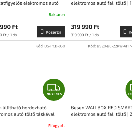
G
atfigyelős elektromos autó
elektromos autó fali töltő | 
töltő | 11 kW – 3x16A | 6m – Type
3x16A | 6m – Type 2 | DLB
Y
Raktáron
LB – BASIC
E
990 Ft
319 990 Ft
Kosárba
K
N
ár:
Egységár:
 Ft / 1 db
319 990 Ft / 1 db
Kód:
BS-PCD-050
Kód:
BS20-BC-22KW-APP-
E
S
I
INGYENES
I
N
 állítható hordozható
Besen WALLBOX RED SMAR
G
romos autó töltő táskával
elektromos autó fali töltő |
3x24A (16,5kW) , 5 méter
3x32A | 6m – Type 2 | DLB
Y
Elfogyott
2)