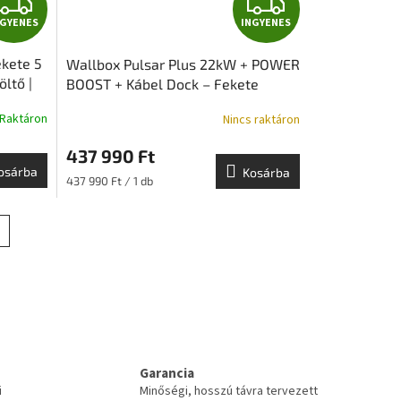
I
I
NGYENES
INGYENES
N
N
kete 5
Wallbox Pulsar Plus 22kW + POWER
G
G
öltő |
BOOST + Kábel Dock – Fekete
|
Y
Y
Raktáron
Nincs raktáron
E
E
437 990 Ft
osárba
Kosárba
N
N
Egységár:
437 990 Ft / 1 db
E
E
S
S
Garancia
i
Minőségi, hosszú távra tervezett