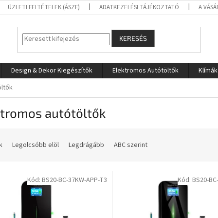
ÜZLETI FELTÉTELEK (ÁSZF)
ADATKEZELÉSI TÁJÉKOZTATÓ
A VÁSÁ
KERESÉS
Design & Dekor Kiegészítők
Elektromos Autótöltők
Klímák
öltők
ktromos autótöltők
k
Legolcsóbb elöl
Legdrágább
ABC szerint
Kód:
BS20-BC-37KW-APP-T3
Kód:
BS20-BC