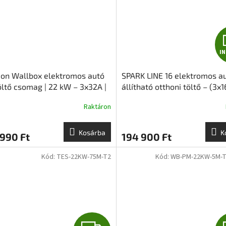
S
I
on Wallbox elektromos autó
SPARK LINE 16 elektromos a
töltő csomag | 22 kW – 3x32A |
állítható otthoni töltő – (3x
pe2 kábellel
11kW – 5m Type2 kábellel
Raktáron
Kosárba
K
990 Ft
194 900 Ft
Kód:
TES-22KW-75M-T2
Kód:
WB-PM-22KW-5M-