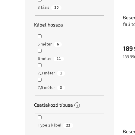
3 fázis
20
Bese
fali 
Kábel hossza
Type 
5 méter
6
189
Egység
189 990
6 méter
11
7,3 méter
1
7,5 méter
3
Csatlakozó típusa
?
Type 2 kábel
22
Bese