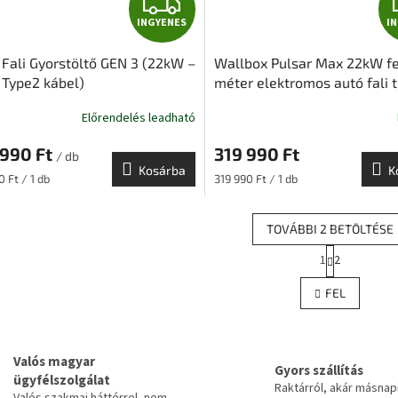
I
INGYENES
I
N
 Fali Gyorstöltő GEN 3 (22kW –
Wallbox Pulsar Max 22kW fe
G
 Type2 kábel)
méter elektromos autó fali t
22 kW – 3x32A | 5m – Type 2 
Y
Előrendelés leadható
fekete
E
 990 Ft
319 990 Ft
/ db
Kosárba
K
N
ár:
Egységár:
 Ft / 1 db
319 990 Ft / 1 db
E
TOVÁBBI 2 BETÖLTÉSE
L
S
1
2
L
a
p
i
FEL
o
s
z
t
á
a
s
i
Valós magyar
r
Gyors szállítás
ügyfélszolgálat
á
Raktárról, akár másnap
Valós szakmai háttérrel, nem