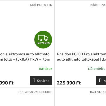
Kód:
PC100-11K
Kód:
PC20
I
INGYENES
N
on elektromos autó állítható
Rheidon PC200 Pro elektro
G
ni töltő – (3x16A) 11kW – 7,5m
autó állítható töltőkábel | 3
 kábellel
11 kW | 7,5m – Type2
Y
Raktáron
Előrendelés
E
Kosárba
K
990 Ft
229 990 Ft
N
Kód:
WB500-22K-BUNDLE
Kód:
SL-11
E