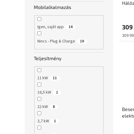
Hálóz
Mobilalkalmazás
fali 
2 | D
309 
Igen, saját app
14
Egység
309 990
Nincs - Plug & Charge
10
Teljesítmény
11 kW
11
16,5 kW
1
22 kW
8
Besen
elekt
3,7 kW
1
max. 
(Type