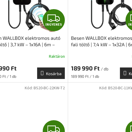
I
INGYENES
I
N
n WALLBOX elektromos autó
Besen WALLBOX elektromos
G
öltő | 3,7 kW – 1x16A | 6m –
fali töltő | 7,4 kW – 1x32A | 
2 | SMART
Type 2 | BASIC
Y
Raktáron
E
990 Ft
189 990 Ft
/ db
Kosárba
K
N
ár:
Egységár:
 Ft / 1 db
189 990 Ft / 1 db
Kód:
BS20-BC-22KW-T2
Kód:
BS20-BC-11K
E
S
I