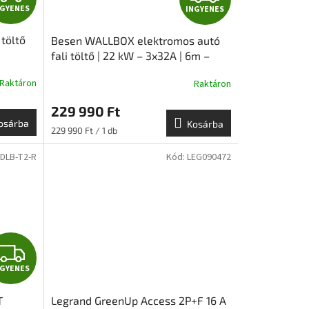
NGYENES
INGYENES
N
N
töltő
Besen WALLBOX elektromos autó
G
G
fali töltő | 22 kW – 3x32A | 6m –
Type 2 | SMART
Y
Y
Raktáron
Raktáron
E
E
229 990 Ft
osárba
Kosárba
N
N
Egységár:
229 990 Ft / 1 db
DLB-T2-R
Kód:
LEG090472
E
E
S
S
I
NGYENES
N
T
Legrand GreenUp Access 2P+F 16 A