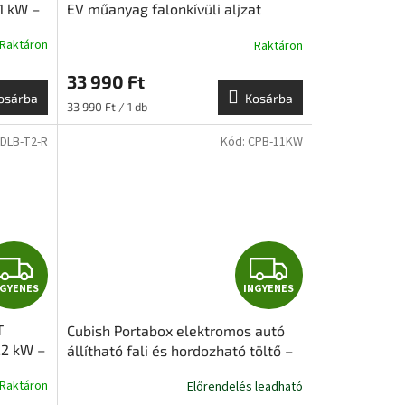
G
11 kW –
EV műanyag falonkívüli aljzat
Y
Raktáron
Raktáron
E
33 990 Ft
osárba
Kosárba
N
Egységár:
33 990 Ft / 1 db
DLB-T2-R
Kód:
CPB-11KW
E
S
I
I
NGYENES
INGYENES
N
N
T
Cubish Portabox elektromos autó
G
G
 22 kW –
állítható fali és hordozható töltő –
11kW (3x16A)
Y
Y
Raktáron
Előrendelés leadható