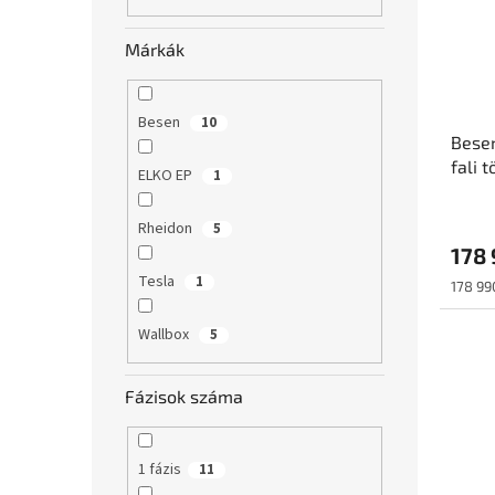
é
r
l
k
e
e
n
Márkák
k
d
l
e
i
z
Besen
10
Bese
s
é
fali t
t
s
ELKO EP
1
Type 
á
e
j
Rheidon
5
a
178 
Tesla
1
Egység
178 990
Wallbox
5
Fázisok száma
1 fázis
11