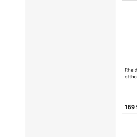
Rheid
ottho
Type2
169 