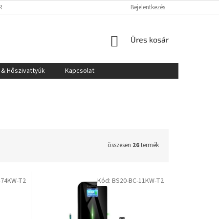
RLÁS LÉPÉSEI
IMPRESSZUM
SÜTI TÁJÉKOZTATÓ
Bejelentkezés
KOSÁR
Üres kosár
 & Hőszivattyúk
Kapcsolat
összesen
26
termék
-74KW-T2
Kód:
BS20-BC-11KW-T2