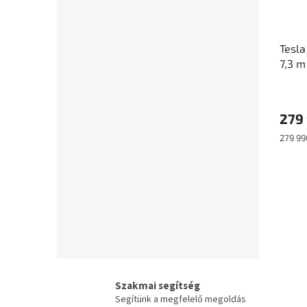
Tesla
7,3 m
279
Egység
279 990
Szakmai segítség
Segítünk a megfelelő megoldás