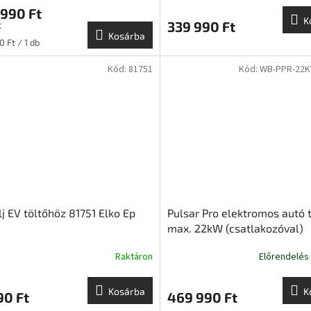
E
990 Ft
K
339 990 Ft
t
N
Kosárba
ár:
 Ft / 1 db
E
Kód:
81751
Kód:
WB-PPR-22K
S
j EV töltőhöz 81751 Elko Ep
Pulsar Pro elektromos autó 
max. 22kW (csatlakozóval)
Raktáron
Előrendelés
Kosárba
K
90 Ft
469 990 Ft