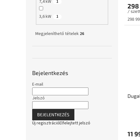
7,4 kW
1
298 
/ szet
3,6 kW
1
Egység
298 990
Megjeleníthető tételek
26
Bejelentkezés
E-mail
Dugal
Jelszó
BEJELENTKEZÉS
Új regisztráció
Elfelejtett jelszó
11 9