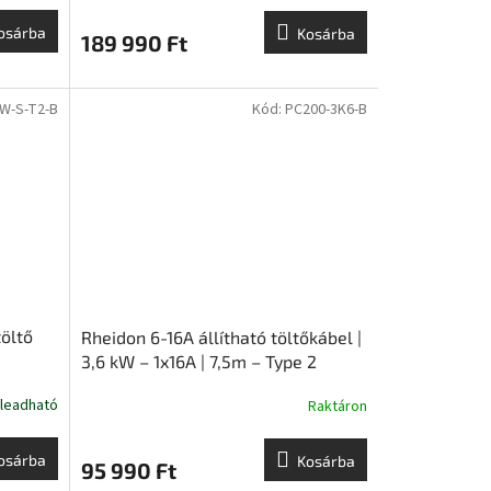
E
E
osárba
Kosárba
189 990 Ft
N
N
E
E
W-S-T2-B
Kód:
PC200-3K6-B
S
S
töltő
Rheidon 6-16A állítható töltőkábel |
3,6 kW – 1x16A | 7,5m – Type 2
 leadható
Raktáron
osárba
Kosárba
95 990 Ft