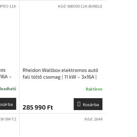
0PRO-11K
Kód:
WB500-11K-BUNDLE
mos
Rheidon Wallbox elektromos autó
x16A –
fali töltő csomag | 11 kW – 3x16A |
6m Type2 kábellel
 leadható
Raktáron
osárba
Kosárba
285 990 Ft
KW-5M-T2
Kód:
2644