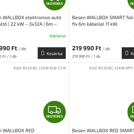
INGYENES
I
N
n WALLBOX elektromos autó
Besen WALLBOX SMART fali 
G
töltő | 22 kW – 3x32A | 6m –
fix 6m kábellel 11 kW
2 | BASIC
Y
Raktáron
E
 990 Ft
219 990 Ft
/ db
/ db
Kosárba
K
N
ár:
Egységár:
 Ft / 1 db
219 990 Ft / 1 db
Kód:
BS20-BC-11KW-DLB-T2-R
Kód:
BS20-BC-11KW-APP-
E
S
I
INGYENES
I
N
n WALLBOX RED
Besen WALLBOX RED SMAR