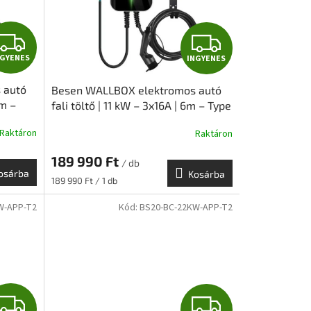
I
I
NGYENES
INGYENES
N
N
 autó
Besen WALLBOX elektromos autó
G
G
6m –
fali töltő | 11 kW – 3x16A | 6m – Type
2 | BASIC
Y
Y
Raktáron
Raktáron
E
E
189 990 Ft
/ db
osárba
Kosárba
N
N
Egységár:
189 990 Ft / 1 db
W-APP-T2
Kód:
BS20-BC-22KW-APP-T2
E
E
S
S
I
I