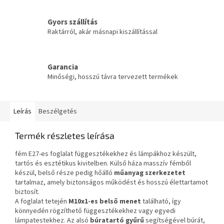
Gyors szállítás
Raktárról, akár másnapi kiszállítással
Garancia
Minőségi, hosszú távra tervezett termékek
Leírás
Beszélgetés
Termék részletes leírása
fém E27-es foglalat függesztékekhez és lámpákhoz készült,
tartós és esztétikus kivitelben. Külső háza masszív fémből
készül, belső része pedig hőálló
műanyag szerkezetet
tartalmaz, amely biztonságos működést és hosszú élettartamot
biztosít.
A foglalat tetején
M10x1-es belső menet
található, így
könnyedén rögzíthető függesztékekhez vagy egyedi
lámpatestekhez. Az alsó
búratartó gyűrű
segítségével búrát,