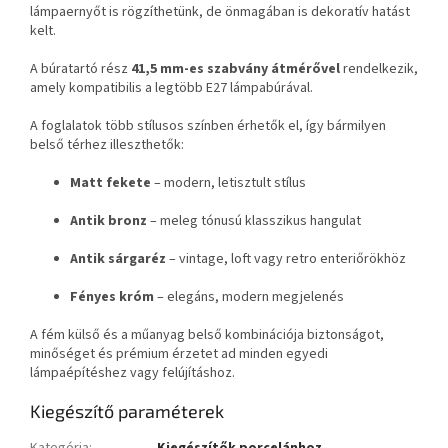
lámpaernyőt is rögzíthetünk, de önmagában is dekoratív hatást
kelt.
A búratartó rész
41,5 mm-es szabvány átmérővel
rendelkezik,
amely kompatibilis a legtöbb E27 lámpabúrával.
A foglalatok több stílusos színben érhetők el, így bármilyen
belső térhez illeszthetők:
Matt fekete
– modern, letisztult stílus
Antik bronz
– meleg tónusú klasszikus hangulat
Antik sárgaréz
– vintage, loft vagy retro enteriőrökhöz
Fényes króm
– elegáns, modern megjelenés
A fém külső és a műanyag belső kombinációja biztonságot,
minőséget és prémium érzetet ad minden egyedi
lámpaépítéshez vagy felújításhoz.
Kiegészítő paraméterek
Kategória
:
Kiegészítők porcelánhoz