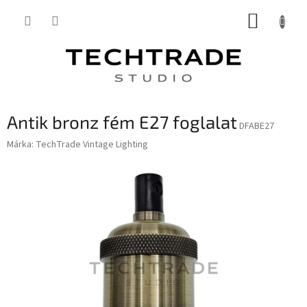
Ugrás
KOSÁR
a
fő
tartalomhoz
Antik bronz fém E27 foglalat
DFABE27
Márka:
TechTrade Vintage Lighting