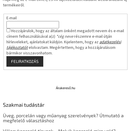
termékeiről.
E-mail
Hozzájárulok, hogy az általam önként megadott nevem és e-mail
címem felhasználásával a(z)
*cég neve
részemre e-mail útján
hírleveleket, ajánlatokat küldjön. Kijelentem, hogy az
adatkezelési
tájékoztatót
elolvastam. Megértettem, hogy a hozzájárulásom
bármikor visszavonhatom.
FELIRATKOZÁS
Á
r
u
Árukereső.hu
k
e
Szakmai tudástár
r
e
Üveg, porcelán vagy műanyag szerelvények? Útmutató a
s
megfelelő választáshoz
ő
Villanykapcsoló típusok – Melyik kapcsoló mire való?