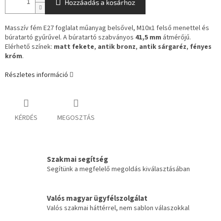
Hozzáadás a kosárhoz
Masszív fém E27 foglalat műanyag belsővel, M10x1 felső menettel és
búratartó gyűrűvel. A búratartó szabványos
41,5 mm
átmérőjű.
Elérhető színek:
matt fekete
,
antik bronz
,
antik sárgaréz
,
fényes
króm
.
Részletes információ
KÉRDÉS
MEGOSZTÁS
Szakmai segítség
Segítünk a megfelelő megoldás kiválasztásában
Valós magyar ügyfélszolgálat
Valós szakmai háttérrel, nem sablon válaszokkal