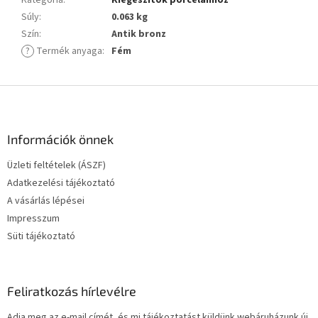
Súly
:
0.063 kg
Szín
:
Antik bronz
?
Termék anyaga
:
Fém
L
á
b
l
Információk önnek
é
Üzleti feltételek (ÁSZF)
c
Adatkezelési tájékoztató
A vásárlás lépései
Impresszum
Süti tájékoztató
Feliratkozás hírlevélre
Adja meg az e-mail címét, és mi tájékoztatást küldünk webáruházunk új