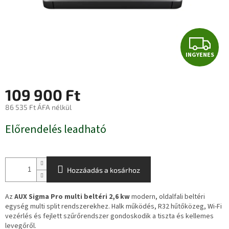
I
INGYENES
N
G
109 900 Ft
Y
86 535 Ft ÁFA nélkül
Egységár:
E
Előrendelés leadható
N
E
Hozzáadás a kosárhoz
S
Az
AUX Sigma Pro multi beltéri 2,6 kw
modern, oldalfali beltéri
egység multi split rendszerekhez. Halk működés, R32 hűtőközeg, Wi-Fi
vezérlés és fejlett szűrőrendszer gondoskodik a tiszta és kellemes
levegőről.