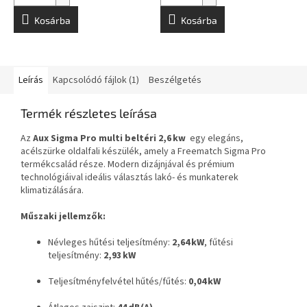
Kosárba
Kosárba
Leírás
Kapcsolódó fájlok (1)
Beszélgetés
Termék részletes leírása
Az
Aux Sigma Pro multi beltéri 2,6 kw
egy elegáns,
acélszürke oldalfali készülék, amely a Freematch Sigma Pro
termékcsalád része. Modern dizájnjával és prémium
technológiáival ideális választás lakó- és munkaterek
klimatizálására.
Műszaki jellemzők:
Névleges hűtési teljesítmény:
2,64 kW
, fűtési
teljesítmény:
2,93 kW
Teljesítményfelvétel hűtés/fűtés:
0,04 kW