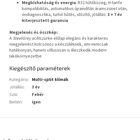
Megbízhatóság és energia
: R32 hűtőközeg, H-tarifa
kompatibilitás, automatikus újraindítás áramszünet után,
öndiagnosztika, turbó hűtés, időzítő, jótállás:
3 + 7 év
kiterjesztett garancia
Megjelenés és összkép:
A
SteelGrey
acélszürke előlap elegáns és karakteres
megjelenést kölcsönöz a készüléknek, ami nemcsak
hatékonyan, hanem stílusosan is illeszkedik modern
lakókörnyezetbe.
Kiegészítő paraméterek
Kategória
:
Multi-split klímák
Jótállás
:
3 év
Szín
:
Fehér
Beltéri
:
Igen
L
á
b