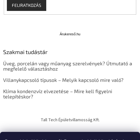
FELIRATKOZÁS
Á
r
u
Árukereső.hu
k
e
Szakmai tudástár
r
e
Üveg, porcelán vagy műanyag szerelvények? Útmutató a
s
megfelelő választáshoz
ő
Villanykapcsoló típusok – Melyik kapcsoló mire való?
Klíma kondenzvíz elvezetése – Mire kell figyelni
telepítéskor?
Tall Tech Épületvillamosság Kft.