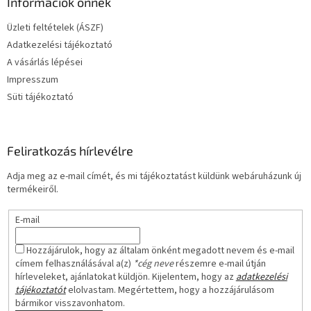
l
Információk önnek
é
Üzleti feltételek (ÁSZF)
c
Adatkezelési tájékoztató
A vásárlás lépései
Impresszum
Süti tájékoztató
Feliratkozás hírlevélre
Adja meg az e-mail címét, és mi tájékoztatást küldünk webáruházunk új
termékeiről.
E-mail
Hozzájárulok, hogy az általam önként megadott nevem és e-mail
címem felhasználásával a(z)
*cég neve
részemre e-mail útján
hírleveleket, ajánlatokat küldjön. Kijelentem, hogy az
adatkezelési
tájékoztatót
elolvastam. Megértettem, hogy a hozzájárulásom
bármikor visszavonhatom.