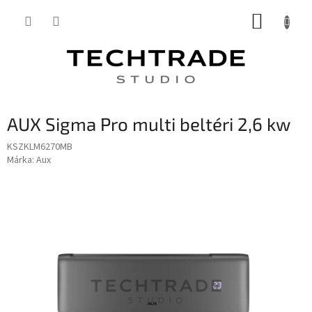
Ugrás
KOSÁR
a
fő
tartalomhoz
AUX Sigma Pro multi beltéri 2,6 kw
KSZKLM6270MB
Márka:
Aux