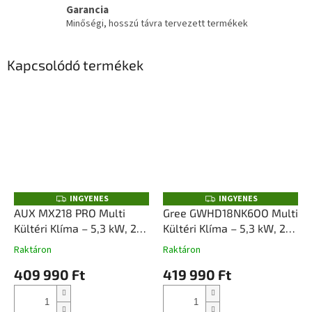
Garancia
Minőségi, hosszú távra tervezett termékek
Kapcsolódó termékek
INGYENES
INGYENES
I
I
N
N
AUX MX218 PRO Multi
Gree GWHD18NK6OO Multi
G
G
Kültéri Klíma – 5,3 kW, 2
Kültéri Klíma – 5,3 kW, 2
Y
Y
E
E
Beltérihez, Tálcafűtéssel
Beltérihez, Tálcafűtéssel
N
N
Raktáron
Raktáron
E
E
S
S
409 990 Ft
419 990 Ft