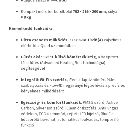
Átlagos zajszint:
44 dB(A)
Kompakt méretei: körülbelül
762 × 295 × 200 mm
, súlya
≈ 8 kg
Kiemelkedő funkciók:
Ultra csendes működés
, azaz akár
19 dB(A)
zajszint is
elérhető a Quiet üzemmódban
Fűtés akár −25 °C külső hőmérsékletig
, a beépített
tálcafűtés (Advanced Heating Belt technológia)
segítségével
Integrált Wi‑Fi vezérlés
, iFeel adaptív hőmérséklet-
szabályozás és Flow4D négyirányú légbefúvás a precíz és
kényelmes működésért
Egészség- és komfortfunkciók
: PM2.5 szűrő, Active
Carbon, Silver Ion szűrő, iClean öntisztítás, AntiFungus
védelem, ECO üzemmód, rejtett LED kijelző, BlueFin
hőcserélő-bevonat, automatikus leolvadás, temperáló
funkció