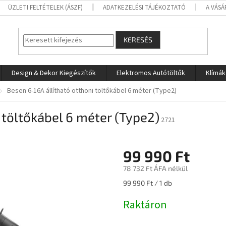
ÜZLETI FELTÉTELEK (ÁSZF)
ADATKEZELÉSI TÁJÉKOZTATÓ
A VÁSÁ
KERESÉS
Design & Dekor Kiegészítők
Elektromos Autótöltők
Klímák
Besen 6-16A állítható otthoni töltőkábel 6 méter (Type2)
 töltőkábel 6 méter (Type2)
2721
99 990 Ft
78 732 Ft ÁFA nélkül
Egységár:
99 990 Ft / 1 db
Raktáron