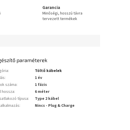
Garancia
i
Minőségi, hosszú távra
tervezett termékek
gészítő paraméterek
gória
:
Töltő kábelek
lás
:
1 év
sok száma
:
1 fázis
l hossza
:
6 méter
atlakozó típusa
:
Type 2 kábel
lalkalmazás
:
Nincs - Plug & Charge