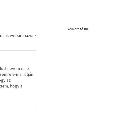
Á
r
u
Árukereső.hu
küldünk webáruházunk
k
e
r
e
s
ő
dott nevem és e-
emre e-mail útján
ogy az
ttem, hogy a