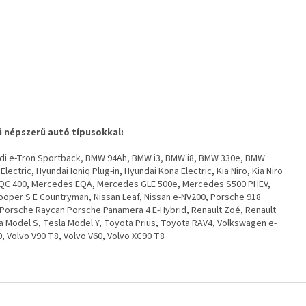
 népszerű autó típusokkal:
 Audi e-Tron Sportback, BMW 94Ah, BMW i3, BMW i8, BMW 330e, BMW
ctric, Hyundai Ioniq Plug-in, Hyundai Kona Electric, Kia Niro, Kia Niro
EQC 400, Mercedes EQA, Mercedes GLE 500e, Mercedes S500 PHEV,
Cooper S E Countryman, Nissan Leaf, Nissan e-NV200, Porsche 918
Porsche Raycan Porsche Panamera 4 E-Hybrid, Renault Zoé, Renault
a Model S, Tesla Model Y, Toyota Prius, Toyota RAV4, Volkswagen e-
, Volvo V90 T8, Volvo V60, Volvo XC90 T8