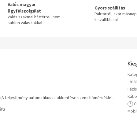
E
Valós magyar
Gyors szállítás
ügyfélszolgálat
Raktárról, akár másnap
Valós szakmai háttérrel, nem
kiszállítással
N
sablon válaszokkal
E
Kie
S
Kate
Jótál
Fázi
Kábe
A (A teljesítmény automatikus csökkentése üzemi hőmérséklet
?
Cs
lt)
Mobi