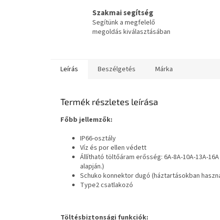
Szakmai segítség
Segítünk a megfelelő
megoldás kiválasztásában
Leírás
Beszélgetés
Márka
Termék részletes leírása
Főbb jellemzők:
IP66-osztály
Víz és por ellen védett
Állítható töltőáram erősség: 6A-8A-10A-13A-16
alapján.)
Schuko konnektor dugó (háztartásokban haszná
Type2 csatlakozó
Töltésbiztonsági funkciók: