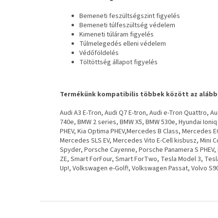
Bemeneti feszültségszint figyelés
Bemeneti túlfeszültség védelem
Kimeneti túláram figyelés
Túlmelegedés elleni védelem
Védőföldelés
Töltöttség állapot figyelés
Termékünk kompatibilis többek között az alábbi
Audi A3 E-Tron, Audi Q7 E-tron, Audi e-Tron Quattro,
740e, BMW 2 series, BMW X5, BMW 530e, Hyundai Ioniq Ele
PHEV, Kia Optima PHEV,Mercedes B Class, Mercedes 
Mercedes SLS EV, Mercedes Vito E-Cell kisbusz, Mini 
Spyder, Porsche Cayenne, Porsche Panamera S PHEV, 
ZE, Smart ForFour, Smart ForTwo, Tesla Model 3, Tesl
Up!, Volkswagen e-Golf!, Volkswagen Passat, Volvo S90
L
á