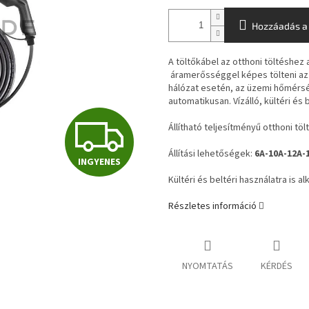
Hozzáadás a
A töltőkábel az otthoni töltéshez 
áramerősséggel képes tölteni az
hálózat esetén, az üzemi hőmérsé
automatikusan. Vízálló, kültéri és
I
Állítható teljesítményű otthoni tö
Állítási lehetőségek:
6A-10A-12A-
INGYENES
N
Kültéri és beltéri használatra is al
Részletes információ
G
Y
NYOMTATÁS
KÉRDÉS