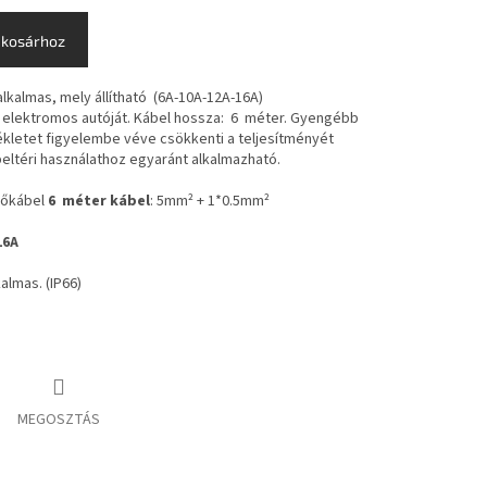
 kosárhoz
alkalmas, mely állítható (6A-10A-12A-16A)
 elektromos autóját. Kábel hossza: 6 méter. Gyengébb
kletet figyelembe véve csökkenti a teljesítményét
 beltéri használathoz egyaránt alkalmazható.
ltőkábel
6 méter kábel
: 5mm² + 1*0.5mm²
16A
kalmas. (IP66)
MEGOSZTÁS