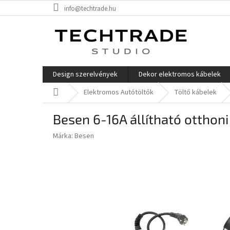
Ugrás
info@techtrade.hu
a
fő
tartalomhoz
Design szerelvények
Dekor elektromos kábelek
Kezdőlap
Elektromos Autótöltők
Töltő kábelek
Besen 6-16A állítható otthoni
Márka:
Besen