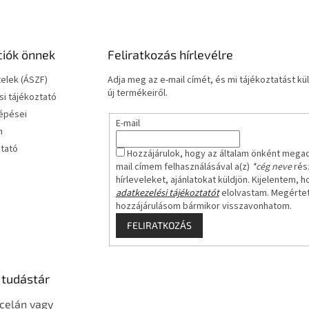
ciók önnek
Feliratkozás hírlevélre
telek (ÁSZF)
Adja meg az e-mail címét, és mi tájékoztatást 
új termékeiről.
i tájékoztató
lépései
E-mail
m
ztató
Hozzájárulok, hogy az általam önként mega
mail címem felhasználásával a(z)
*cég neve
rész
hírleveleket, ajánlatokat küldjön. Kijelentem, h
adatkezelési tájékoztatót
elolvastam. Megérte
hozzájárulásom bármikor visszavonhatom.
FELIRATKOZÁS
 tudástár
celán vagy