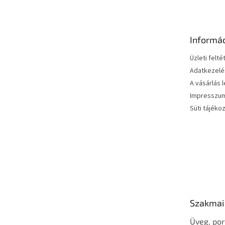
b
l
é
Informá
c
Üzleti felté
Adatkezelés
A vásárlás 
Impresszu
Süti tájéko
Szakmai
Üveg, por