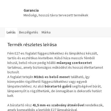
Garancia
Minőségi, hosszú távra tervezett termékek
Leírás
Beszélgetés
Márka
Termék részletes leírása
Fém E27-es foglalat függesztékekhez és lámpákhoz készült,
tartós és esztétikus kivitelben. Külső háza masszív fémből
készül, belső része pedig hőálló
műanyag szerkezetet
tartalmaz, amely biztonságos működést és hosszú élettartamot
biztosít.
A foglalat tetején
M10x1-es belső menet
található, így
könnyedén rögzíthető függesztékekhez vagy egyedi
lámpatestekhez. Az alsó
búratartó gyűrű
segítségével búrát,
lámpaernyőt is rögzíthetünk, de önmagában is dekoratív hatást
kelt.
A búratartó rész
41,5 mm-es szabvány átmérővel
rendelkezik,
amely kompatibilis a legtöbb E27 lámpabúrával.