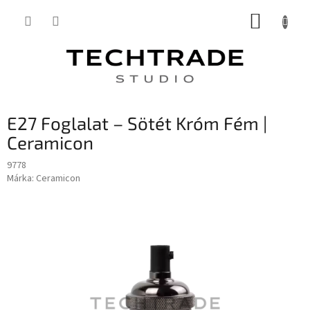
Ugrás
KOSÁR
a
fő
tartalomhoz
E27 Foglalat – Sötét Króm Fém |
Ceramicon
9778
Márka:
Ceramicon