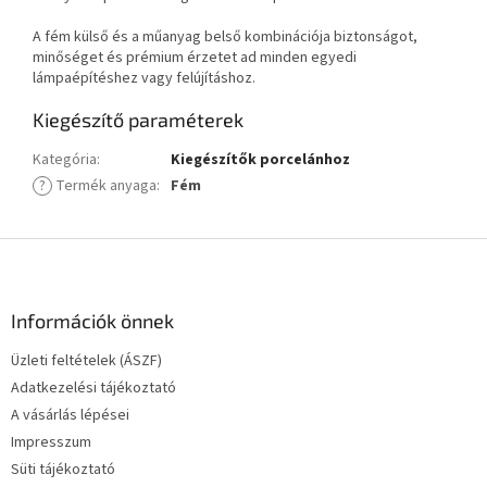
A fém külső és a műanyag belső kombinációja biztonságot,
minőséget és prémium érzetet ad minden egyedi
lámpaépítéshez vagy felújításhoz.
Kiegészítő paraméterek
Kategória
:
Kiegészítők porcelánhoz
?
Termék anyaga
:
Fém
L
á
b
l
Információk önnek
é
Üzleti feltételek (ÁSZF)
c
Adatkezelési tájékoztató
A vásárlás lépései
Impresszum
Süti tájékoztató