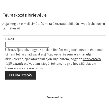
Feliratkozás hírlevélre
Adja meg az e-mail címét, és mi tájékoztatást küldünk webáruházunk új
termékeiről.
E-mail
Hozzájárulok, hogy az általam önként megadott nevem és e-mail
címem felhasználásával a(z)
*cég neve
részemre e-mail útján
hírleveleket, ajánlatokat küldjön. Kijelentem, hogy az
adatkezelési
tájékoztatót
elolvastam. Megértettem, hogy a hozzájárulásom
bármikor visszavonhatom.
FELIRATKOZÁS
Á
r
u
Árukereső.hu
k
e