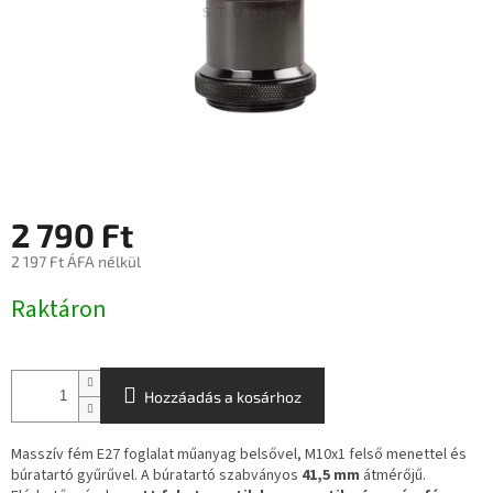
2 790 Ft
2 197 Ft ÁFA nélkül
Egységár:
Raktáron
Hozzáadás a kosárhoz
Masszív fém E27 foglalat műanyag belsővel, M10x1 felső menettel és
búratartó gyűrűvel. A búratartó szabványos
41,5 mm
átmérőjű.