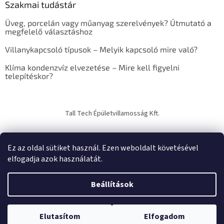
Szakmai tudástár
r
e
Üveg, porcelán vagy műanyag szerelvények? Útmutató a
s
megfelelő választáshoz
ő
Villanykapcsoló típusok – Melyik kapcsoló mire való?
Klíma kondenzvíz elvezetése – Mire kell figyelni
telepítéskor?
Tall Tech Épületvillamosság Kft.
Ez az oldal sütiket használ. Ezen weboldalt követésével
elfogadja azok használatát.
Shoptet készítette
Beállítások
Copyright 2026
TechTrade Studio
. Minden jog fenntartva.
Süti
Elutasítom
Elfogadom
beállítások szerkesztése