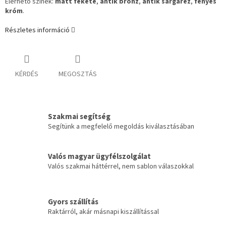
Elérhető színek:
matt fekete
,
antik bronz
,
antik sárgaréz
,
fényes
króm
.
Részletes információ
KÉRDÉS
MEGOSZTÁS
Szakmai segítség
Segítünk a megfelelő megoldás kiválasztásában
Valós magyar ügyfélszolgálat
Valós szakmai háttérrel, nem sablon válaszokkal
Gyors szállítás
Raktárról, akár másnapi kiszállítással