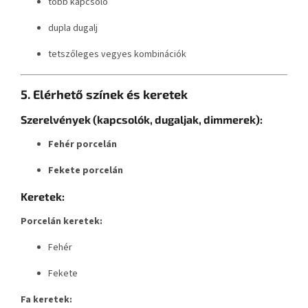
több kapcsoló
dupla dugalj
tetszőleges vegyes kombinációk
5. Elérhető színek és keretek
Szerelvények (kapcsolók, dugaljak, dimmerek):
Fehér porcelán
Fekete porcelán
Keretek:
Porcelán keretek:
Fehér
Fekete
Fa keretek: