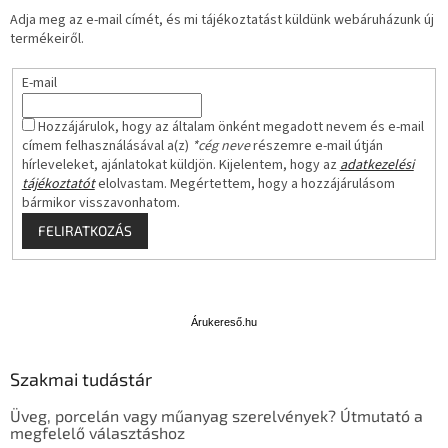
Adja meg az e-mail címét, és mi tájékoztatást küldünk webáruházunk új
termékeiről.
E-mail
Hozzájárulok, hogy az általam önként megadott nevem és e-mail
címem felhasználásával a(z)
*cég neve
részemre e-mail útján
hírleveleket, ajánlatokat küldjön. Kijelentem, hogy az
adatkezelési
tájékoztatót
elolvastam. Megértettem, hogy a hozzájárulásom
bármikor visszavonhatom.
FELIRATKOZÁS
Á
r
u
Árukereső.hu
k
e
Szakmai tudástár
r
e
Üveg, porcelán vagy műanyag szerelvények? Útmutató a
s
megfelelő választáshoz
ő