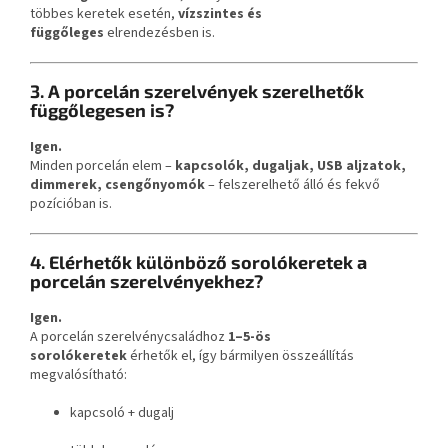
többes keretek esetén,
vízszintes és
függőleges
elrendezésben is.
3. A porcelán szerelvények szerelhetők
függőlegesen is?
Igen.
Minden porcelán elem –
kapcsolók, dugaljak, USB aljzatok,
dimmerek, csengőnyomók
– felszerelhető álló és fekvő
pozícióban is.
4. Elérhetők különböző sorolókeretek a
porcelán szerelvényekhez?
Igen.
A porcelán szerelvénycsaládhoz
1–5-ös
sorolókeretek
érhetők el, így bármilyen összeállítás
megvalósítható:
kapcsoló + dugalj