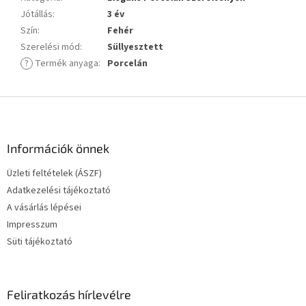
Jótállás
:
3 év
Szín
:
Fehér
Szerelési mód
:
Süllyesztett
?
Termék anyaga
:
Porcelán
L
á
b
l
Információk önnek
é
Üzleti feltételek (ÁSZF)
c
Adatkezelési tájékoztató
A vásárlás lépései
Impresszum
Süti tájékoztató
Feliratkozás hírlevélre