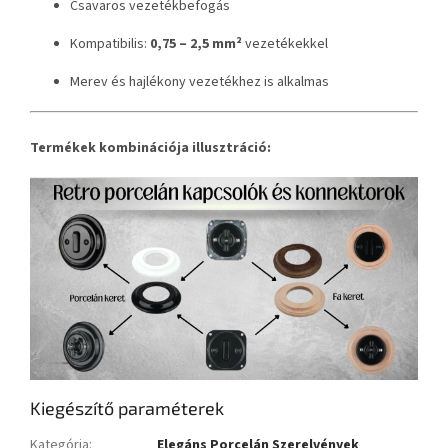
Csavaros vezetékbefogás
Kompatibilis:
0,75 – 2,5 mm²
vezetékekkel
Merev és hajlékony vezetékhez is alkalmas
Termékek kombinációja illusztráció:
Kiegészítő paraméterek
Kategória
:
Elegáns Porcelán Szerelvények