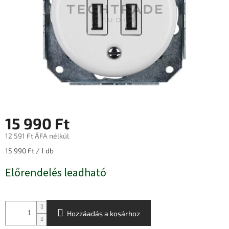
15 990 Ft
12 591 Ft ÁFA nélkül
Egységár:
15 990 Ft / 1 db
Előrendelés leadható
Hozzáadás a kosárhoz