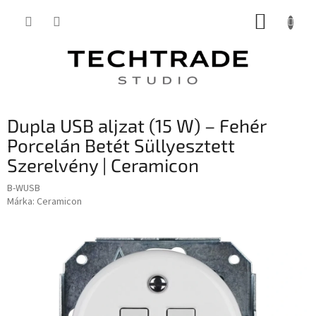
Ugrás
KOSÁR
a
fő
tartalomhoz
Dupla USB aljzat (15 W) – Fehér
Porcelán Betét Süllyesztett
Szerelvény | Ceramicon
B-WUSB
Márka:
Ceramicon