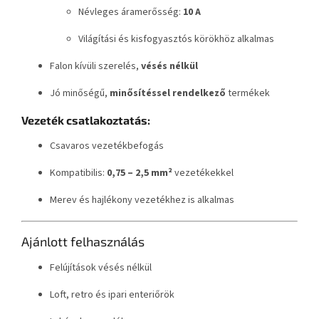
Névleges áramerősség:
10 A
Világítási és kisfogyasztós körökhöz alkalmas
Falon kívüli szerelés,
vésés nélkül
Jó minőségű,
minősítéssel rendelkező
termékek
Vezeték csatlakoztatás:
Csavaros vezetékbefogás
Kompatibilis:
0,75 – 2,5 mm²
vezetékekkel
Merev és hajlékony vezetékhez is alkalmas
Ajánlott felhasználás
Felújítások vésés nélkül
Loft, retro és ipari enteriőrök