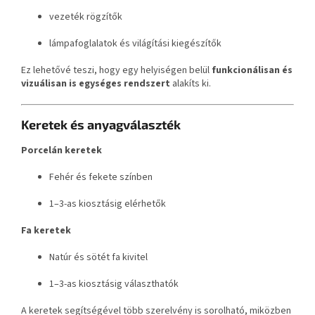
vezeték rögzítők
lámpafoglalatok és világítási kiegészítők
Ez lehetővé teszi, hogy egy helyiségen belül
funkcionálisan és
vizuálisan is egységes rendszert
alakíts ki.
Keretek és anyagválaszték
Porcelán keretek
Fehér és fekete színben
1–3-as kiosztásig elérhetők
Fa keretek
Natúr és sötét fa kivitel
1–3-as kiosztásig választhatók
A keretek segítségével több szerelvény is sorolható, miközben