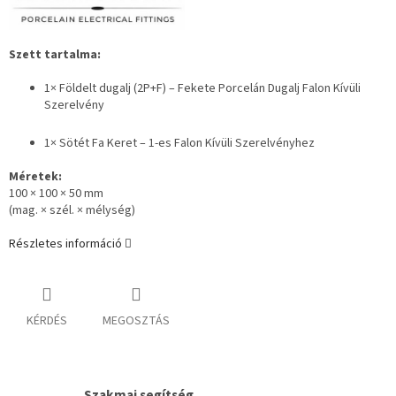
Szett tartalma:
1×
Földelt dugalj (2P+F) – Fekete Porcelán Dugalj Falon Kívüli
Szerelvény
1× Sötét Fa Keret – 1-es Falon Kívüli Szerelvényhez
Méretek:
100 × 100 × 50 mm
(mag. × szél. × mélység)
Részletes információ
KÉRDÉS
MEGOSZTÁS
Szakmai segítség