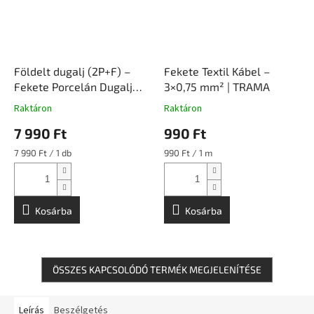
Földelt dugalj (2P+F) –
Fekete Textil Kábel –
Fekete Porcelán Dugalj
3×0,75 mm² | TRAMA
Falon Kívüli Szerelvény |
Raktáron
Raktáron
Ceramicon
7 990 Ft
990 Ft
Egységár:
Egységár:
7 990 Ft / 1 db
990 Ft / 1 m
Kosárba
Kosárba
ÖSSZES KAPCSOLÓDÓ TERMÉK MEGJELENÍTÉSE
Leírás
Beszélgetés