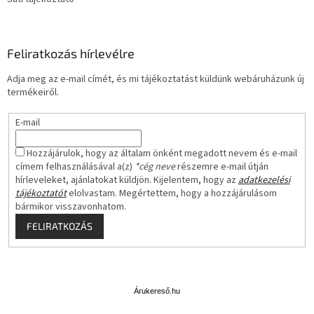
Feliratkozás hírlevélre
Adja meg az e-mail címét, és mi tájékoztatást küldünk webáruházunk új
termékeiről.
E-mail
Hozzájárulok, hogy az általam önként megadott nevem és e-mail
címem felhasználásával a(z)
*cég neve
részemre e-mail útján
hírleveleket, ajánlatokat küldjön. Kijelentem, hogy az
adatkezelési
tájékoztatót
elolvastam. Megértettem, hogy a hozzájárulásom
bármikor visszavonhatom.
FELIRATKOZÁS
Á
r
u
Árukereső.hu
k