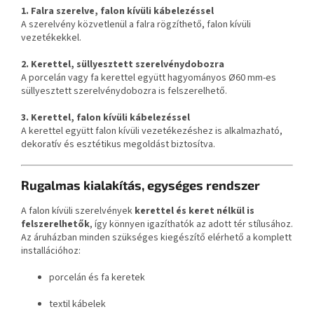
1. Falra szerelve, falon kívüli kábelezéssel
A szerelvény közvetlenül a falra rögzíthető, falon kívüli
vezetékekkel.
2. Kerettel, süllyesztett szerelvénydobozra
A porcelán vagy fa kerettel együtt hagyományos Ø60 mm-es
süllyesztett szerelvénydobozra is felszerelhető.
3. Kerettel, falon kívüli kábelezéssel
A kerettel együtt falon kívüli vezetékezéshez is alkalmazható,
dekoratív és esztétikus megoldást biztosítva.
Rugalmas kialakítás, egységes rendszer
A falon kívüli szerelvények
kerettel és keret nélkül is
felszerelhetők
, így könnyen igazíthatók az adott tér stílusához.
Az áruházban minden szükséges kiegészítő elérhető a komplett
installációhoz:
porcelán és fa keretek
textil kábelek