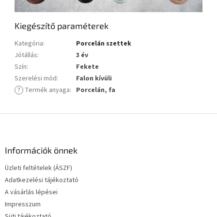
Kiegészítő paraméterek
Kategória
:
Porcelán szettek
Jótállás
:
3 év
Szín
:
Fekete
Szerelési mód
:
Falon kívüli
?
Termék anyaga
:
Porcelán, fa
L
á
b
l
Információk önnek
é
Üzleti feltételek (ÁSZF)
c
Adatkezelési tájékoztató
A vásárlás lépései
Impresszum
Süti tájékoztató