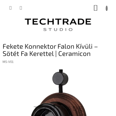
Ugrás
KOSÁR
a
fő
tartalomhoz
Fekete Konnektor Falon Kívüli –
Sötét Fa Kerettel | Ceramicon
MS-V01