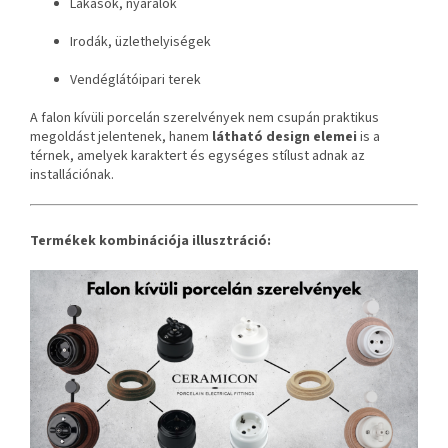
Lakások, nyaralók
Irodák, üzlethelyiségek
Vendéglátóipari terek
A falon kívüli porcelán szerelvények nem csupán praktikus
megoldást jelentenek, hanem
látható design elemei
is a
térnek, amelyek karaktert és egységes stílust adnak az
installációnak.
Termékek kombinációja illusztráció: