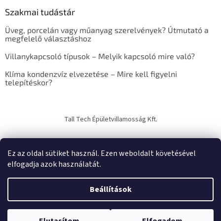
e
Szakmai tudástár
r
e
Üveg, porcelán vagy műanyag szerelvények? Útmutató a
s
megfelelő választáshoz
ő
Villanykapcsoló típusok – Melyik kapcsoló mire való?
Klíma kondenzvíz elvezetése – Mire kell figyelni
telepítéskor?
Tall Tech Épületvillamosság Kft.
Ez az oldal sütiket használ. Ezen weboldalt követésével
elfogadja azok használatát.
Shoptet készítette
Beállítások
Copyright 2026
TechTrade Studio
. Minden jog fenntartva.
Süti