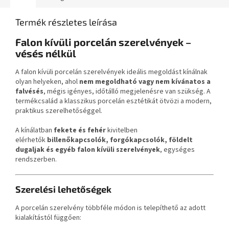
Termék részletes leírása
Falon kívüli porcelán szerelvények –
vésés nélkül
A falon kívüli porcelán szerelvények ideális megoldást kínálnak
olyan helyeken, ahol
nem megoldható vagy nem kívánatos a
falvésés
, mégis igényes, időtálló megjelenésre van szükség. A
termékcsalád a klasszikus porcelán esztétikát ötvözi a modern,
praktikus szerelhetőséggel.
A kínálatban
fekete és fehér
kivitelben
elérhetők
billenőkapcsolók, forgókapcsolók, földelt
dugaljak és egyéb falon kívüli szerelvények
, egységes
rendszerben.
Szerelési lehetőségek
A porcelán szerelvény többféle módon is telepíthető az adott
kialakítástól függően: