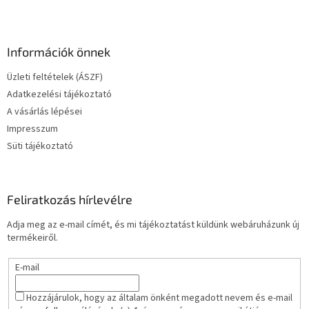
L
á
b
l
Információk önnek
é
Üzleti feltételek (ÁSZF)
c
Adatkezelési tájékoztató
A vásárlás lépései
Impresszum
Süti tájékoztató
Feliratkozás hírlevélre
Adja meg az e-mail címét, és mi tájékoztatást küldünk webáruházunk új
termékeiről.
E-mail
Hozzájárulok, hogy az általam önként megadott nevem és e-mail