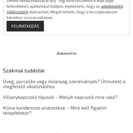
címem felhasználásával a(z)
*cég neve
részemre e-mail útján
hírleveleket, ajánlatokat küldjön. Kijelentem, hogy az
adatkezelési
tájékoztatót
elolvastam. Megértettem, hogy a hozzájárulásom
bármikor visszavonhatom.
FELIRATKOZÁS
Á
r
u
Árukereső.hu
k
e
Szakmai tudástár
r
e
Üveg, porcelán vagy műanyag szerelvények? Útmutató a
s
megfelelő választáshoz
ő
Villanykapcsoló típusok – Melyik kapcsoló mire való?
Klíma kondenzvíz elvezetése – Mire kell figyelni
telepítéskor?