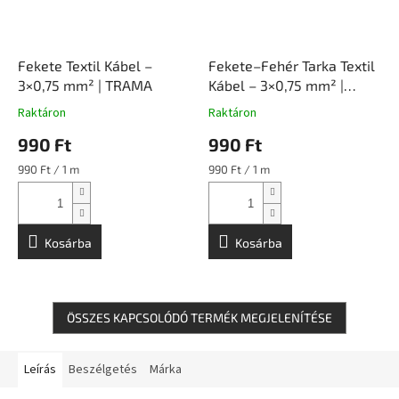
Fekete Textil Kábel –
Fekete–Fehér Tarka Textil
3×0,75 mm² | TRAMA
Kábel – 3×0,75 mm² |
TRAMA
Raktáron
Raktáron
990 Ft
990 Ft
Egységár:
Egységár:
990 Ft / 1 m
990 Ft / 1 m
Kosárba
Kosárba
ÖSSZES KAPCSOLÓDÓ TERMÉK MEGJELENÍTÉSE
Leírás
Beszélgetés
Márka