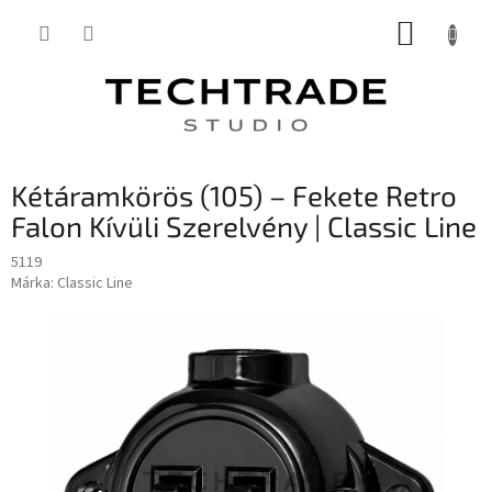
Ugrás
KOSÁR
a
fő
tartalomhoz
Kétáramkörös (105) – Fekete Retro
Falon Kívüli Szerelvény | Classic Line
5119
Márka:
Classic Line