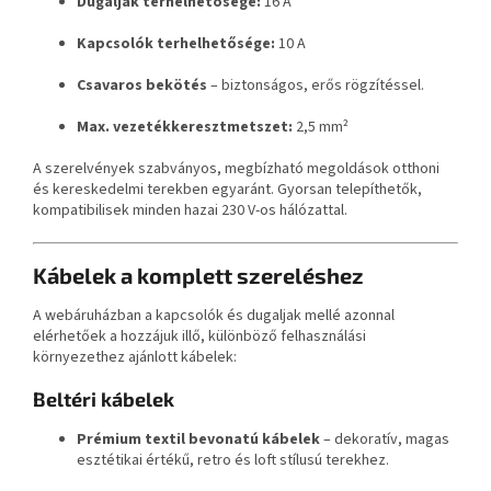
Dugaljak terhelhetősége:
16 A
Kapcsolók terhelhetősége:
10 A
Csavaros bekötés
– biztonságos, erős rögzítéssel.
Max. vezetékkeresztmetszet:
2,5 mm²
A szerelvények szabványos, megbízható megoldások otthoni
és kereskedelmi terekben egyaránt. Gyorsan telepíthetők,
kompatibilisek minden hazai 230 V-os hálózattal.
Kábelek a komplett szereléshez
A webáruházban a kapcsolók és dugaljak mellé azonnal
elérhetőek a hozzájuk illő, különböző felhasználási
környezethez ajánlott kábelek:
Beltéri kábelek
Prémium textil bevonatú kábelek
– dekoratív, magas
esztétikai értékű, retro és loft stílusú terekhez.