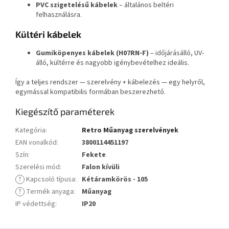
PVC szigetelésű kábelek
– általános beltéri
felhasználásra.
Kültéri kábelek
Gumiköpenyes kábelek (H07RN-F)
– időjárásálló, UV-
álló, kültérre és nagyobb igénybevételhez ideális.
Így a teljes rendszer — szerelvény + kábelezés — egy helyről,
egymással kompatibilis formában beszerezhető.
Kiegészítő paraméterek
Kategória
:
Retro Műanyag szerelvények
EAN vonalkód
:
3800114451197
Szín
:
Fekete
Szerelési mód
:
Falon kívüli
?
Kapcsoló típusa
:
Kétáramkörös - 105
?
Termék anyaga
:
Műanyag
IP védettség
:
IP20