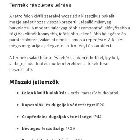
Termék részletes leírása
A retro falon kívüli szerelvénycsalád a klasszikus bakelit
megjelenést hozza vissza korszerű, ütésálló műanyag
burkolattal. A modern műanyag több szempontból előnyösebb a
régi bakelitnél: könnyebb, időtállóbb, ellenállóbb hőingásra és
páratartalomra, valamint nem hajlamos a repedésre. A felület
mégis megtartja a jellegzetes retro fényt és karaktert.
A termékcsalád fekete és fehér színben érhető el, így loft,
vintage, industrial és modern terekben is tökéletesen
használható.
Műszaki jellemzők
Falon kívüli kialakítás
– erős, masszív burkolattal.
Kapcsolók és dugaljak védettsége:
IP20
Csapfedeles dugaljak védettsége:
IP44
Névleges feszültség:
230 V