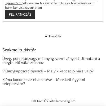
tájékoztatót
elolvastam. Megértettem, hogy a hozzájárulásom
bármikor visszavonhatom.
FELIRATKOZÁS
Á
r
u
Árukereső.hu
k
e
Szakmai tudástár
r
e
Üveg, porcelán vagy műanyag szerelvények? Útmutató a
s
megfelelő választáshoz
ő
Villanykapcsoló típusok – Melyik kapcsoló mire való?
Klíma kondenzvíz elvezetése – Mire kell figyelni
telepítéskor?
Tall Tech Épületvillamosság Kft.