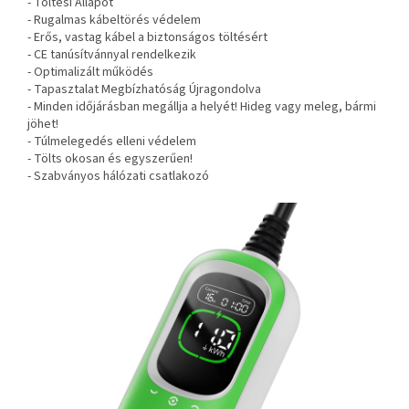
- Töltési Állapot
- Rugalmas kábeltörés védelem
- Erős, vastag kábel a biztonságos töltésért
- CE tanúsítvánnyal rendelkezik
- Optimalizált működés
- Tapasztalat Megbízhatóság Újragondolva
- Minden időjárásban megállja a helyét! Hideg vagy meleg, bármi
jöhet!
- Túlmelegedés elleni védelem
- Tölts okosan és egyszerűen!
- Szabványos hálózati csatlakozó