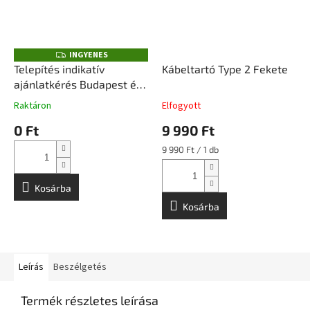
INGYENES
I
N
Telepítés indikatív
Kábeltartó Type 2 Fekete
G
ajánlatkérés Budapest és
Y
E
Pest megye déli része
N
Raktáron
Elfogyott
E
S
0 Ft
9 990 Ft
Egységár:
9 990 Ft / 1 db
Kosárba
Kosárba
Leírás
Beszélgetés
Termék részletes leírása