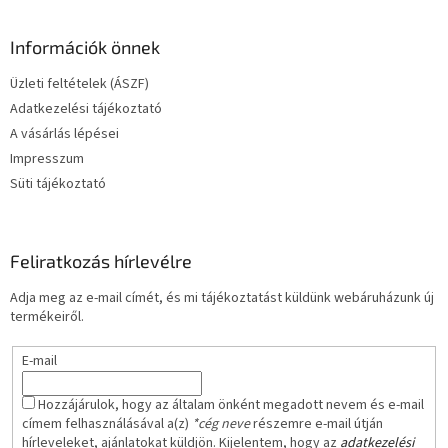
á
b
l
Információk önnek
é
Üzleti feltételek (ÁSZF)
c
Adatkezelési tájékoztató
A vásárlás lépései
Impresszum
Süti tájékoztató
Feliratkozás hírlevélre
Adja meg az e-mail címét, és mi tájékoztatást küldünk webáruházunk új
termékeiről.
E-mail
Hozzájárulok, hogy az általam önként megadott nevem és e-mail
címem felhasználásával a(z)
*cég neve
részemre e-mail útján
hírleveleket, ajánlatokat küldjön. Kijelentem, hogy az
adatkezelési