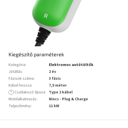
Kiegészítő paraméterek
Kategória
:
Elektromos autótöltők
Jótállás
:
2 év
Fázisok száma
:
3 fázis
Kábel hossza
:
7,5 méter
?
Csatlakozó típusa
:
Type 2 kábel
Mobilalkalmazás
:
Nincs - Plug & Charge
Teljesítmény
:
11 kW
L