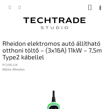
Ugrás
KOSÁR
a
fő
tartalomhoz
Rheidon elektromos autó állítható
otthoni töltő – (3x16A) 11kW – 7,5m
Type2 kábellel
PC100-11K
Márka:
Rheidon