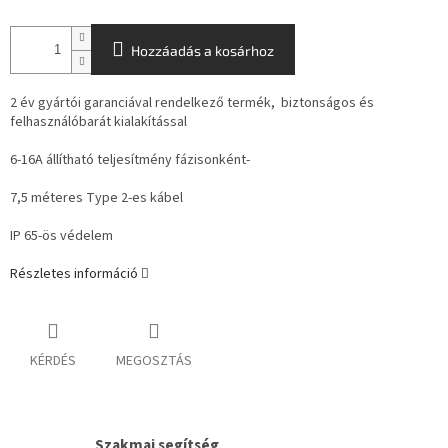
Hozzáadás a kosárhoz
2 év gyártói garanciával rendelkező termék, biztonságos és
felhasználóbarát kialakítással
6-16A állítható teljesítmény fázisonként-
7,5 méteres Type 2-es kábel
IP 65-ös védelem
Részletes információ
KÉRDÉS
MEGOSZTÁS
Szakmai segítség