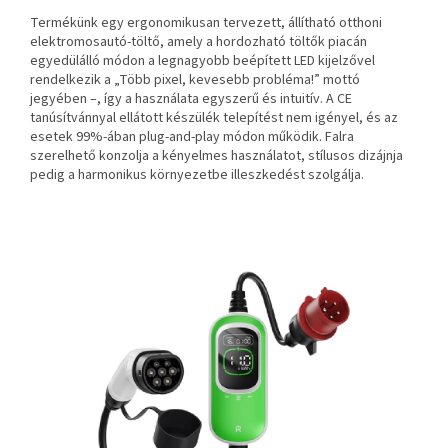
Termékünk egy ergonomikusan tervezett, állítható otthoni
elektromosautó-töltő, amely a hordozható töltők piacán
egyedülálló módon a legnagyobb beépített LED kijelzővel
rendelkezik a „Több pixel, kevesebb probléma!” mottó
jegyében –, így a használata egyszerű és intuitív. A CE
tanúsítvánnyal ellátott készülék telepítést nem igényel, és az
esetek 99%-ában plug-and-play módon működik. Falra
szerelhető konzolja a kényelmes használatot, stílusos dizájnja
pedig a harmonikus környezetbe illeszkedést szolgálja.