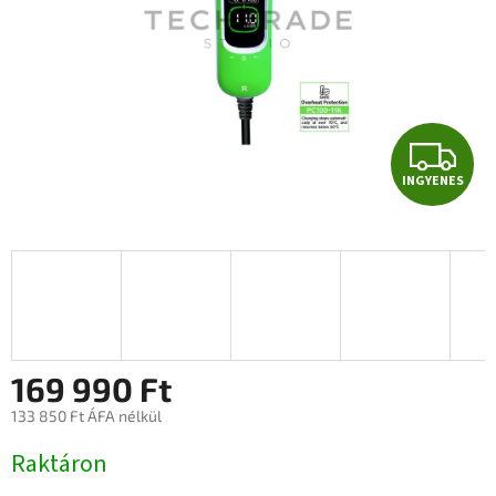
I
INGYENES
N
G
Y
E
N
169 990 Ft
133 850 Ft ÁFA nélkül
E
Egységár:
Raktáron
S