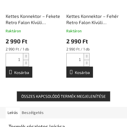
Kettes Konnektor – Fekete
Kettes Konnektor – Fehér
Retro Falon Kívüli
Retro Falon Kívüli
Szerelvény | Classic Line
Szerelvény | Classic Line
Raktáron
Raktáron
2 990 Ft
2 990 Ft
Egységár:
Egységár:
2 990 Ft / 1 db
2 990 Ft / 1 db
Kosárba
Kosárba
ÖSSZES KAPCSOLÓDÓ TERMÉK MEGJELENÍTÉSE
Leírás
Beszélgetés
Termék részletes leírása