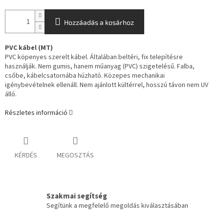
Hozzáadás a kosárhoz
PVC kábel (MT)
PVC köpenyes szerelt kábel. Általában beltéri, fix telepítésre
használják. Nem gumis, hanem műanyag (PVC) szigetelésű. Falba,
csőbe, kábelcsatornába húzható. Közepes mechanikai
igénybevételnek ellenáll. Nem ajánlott kültérrel, hosszú távon nem UV
álló.
Részletes információ
KÉRDÉS
MEGOSZTÁS
Szakmai segítség
Segítünk a megfelelő megoldás kiválasztásában