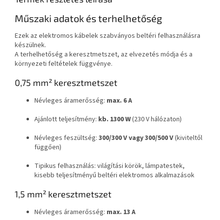
Műszaki adatok és terhelhetőség
Ezek az elektromos kábelek szabványos beltéri felhasználásra
készülnek.
A terhelhetőség a keresztmetszet, az elvezetés módja és a
környezeti feltételek függvénye.
0,75 mm² keresztmetszet
Névleges áramerősség:
max. 6 A
Ajánlott teljesítmény:
kb. 1300 W
(230 V hálózaton)
Névleges feszültség:
300/300 V vagy 300/500 V
(kiviteltől
függően)
Tipikus felhasználás: világítási körök, lámpatestek,
kisebb teljesítményű beltéri elektromos alkalmazások
1,5 mm² keresztmetszet
Névleges áramerősség:
max. 13 A