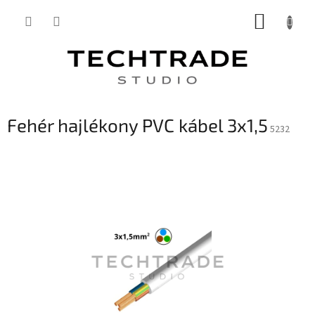
Ugrás
KOSÁR
a
fő
tartalomhoz
Fehér hajlékony PVC kábel 3x1,5
5232