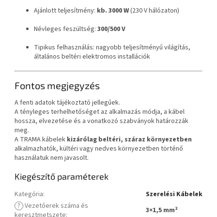
Ajánlott teljesítmény:
kb. 3000 W
(230 V hálózaton)
Névleges feszültség:
300/500 V
Tipikus felhasználás: nagyobb teljesítményű világítás,
általános beltéri elektromos installációk
Fontos megjegyzés
A fenti adatok tájékoztató jellegűek.
A tényleges terhelhetőséget az alkalmazás módja, a kábel
hossza, elvezetése és a vonatkozó szabványok határozzák
meg.
A TRAMA kábelek
kizárólag beltéri, száraz környezetben
alkalmazhatók, kültéri vagy nedves környezetben történő
használatuk nem javasolt.
Kiegészítő paraméterek
Kategória
:
Szerelési Kábelek
?
Vezetőerek száma és
3×1,5 mm²
keresztmetszete
: