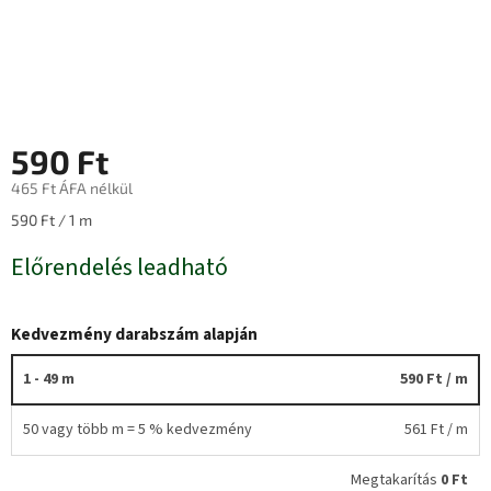
590 Ft
465 Ft ÁFA nélkül
Egységár:
590 Ft / 1 m
Előrendelés leadható
Kedvezmény darabszám alapján
1 - 49 m
590 Ft
/ m
50 vagy több m = 5 % kedvezmény
561 Ft
/ m
Megtakarítás
0 Ft