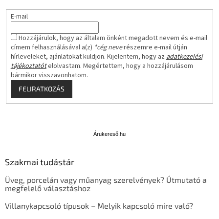
E-mail
Hozzájárulok, hogy az általam önként megadott nevem és e-mail
címem felhasználásával a(z)
*cég neve
részemre e-mail útján
hírleveleket, ajánlatokat küldjön. Kijelentem, hogy az
adatkezelési
tájékoztatót
elolvastam. Megértettem, hogy a hozzájárulásom
bármikor visszavonhatom.
FELIRATKOZÁS
Á
r
u
Árukereső.hu
k
e
Szakmai tudástár
r
e
Üveg, porcelán vagy műanyag szerelvények? Útmutató a
s
megfelelő választáshoz
ő
Villanykapcsoló típusok – Melyik kapcsoló mire való?