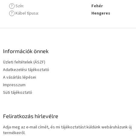
?
Szín
:
Fehér
?
Kábel típusa
:
Hengeres
L
á
b
l
Információk önnek
é
Üzleti feltételek (ÁSZF)
c
Adatkezelési tájékoztató
A vásárlás lépései
Impresszum
Süti tájékoztató
Feliratkozás hírlevélre
Adja meg az e-mail címét, és mi tájékoztatást küldünk webáruházunk új
termékeiről.