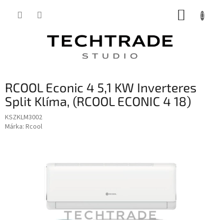
Ugrás
KOSÁR
a
fő
tartalomhoz
RCOOL Econic 4 5,1 KW Inverteres
Split Klíma, (RCOOL ECONIC 4 18)
KSZKLM3002
Márka:
Rcool