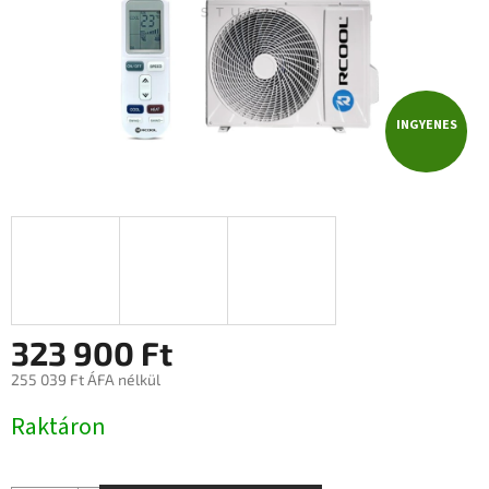
INGYENES
I
N
G
Y
E
323 900 Ft
N
255 039 Ft ÁFA nélkül
Egységár:
Raktáron
E