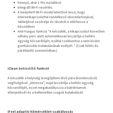
Könnyű, akár 1 fős installáció
Integrált Wi-Fi vezérlés
A beépített Wi-Fi modul lehetővé teszi, hogy
internetkapcsolattal rendelkező okostelefonjával,
tabletjével vezérelje és távolról is elérhesse a
készüléket.
Anti-Fungus funkció *A készülék, a kikapcsolást követően
néhány perc alatt automatikusan leszárítja a beltéri
egység hőcserélőjét, ezáltal csökkentve a nem kívánt
gombásodás kialakulásának esélyét. * (Csak hűtés és
párátlanító üzemmódban.)
iClean öntisztító funkció
A készülék a helyiség levegőjében lévő pára (kondenzáció)
segítségével „átmossa”, majd leszárítja a beltéri egység
hőcserélőjét, ezzel megakadályozza a baktériumok
elterjedését és a kellemetlen szagok kialakulását.
iFeel adaptív hőmérséklet-szabályozás