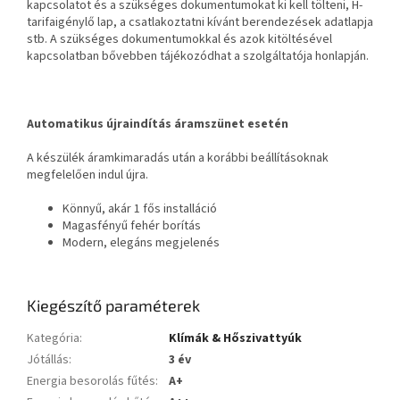
kapcsolatot és a szükséges dokumentumokat ki kell tölteni, H-
tarifaigénylő lap, a csatlakoztatni kívánt berendezések adatlapja
stb. A szükséges dokumentumokkal és azok kitöltésével
kapcsolatban bővebben tájékozódhat a szolgáltatója honlapján.
Automatikus újraindítás áramszünet esetén
A készülék áramkimaradás után a korábbi beállításoknak
megfelelően indul újra.
Könnyű, akár 1 fős installáció
Magasfényű fehér borítás
Modern, elegáns megjelenés
Kiegészítő paraméterek
Kategória
:
Klímák & Hőszivattyúk
Jótállás
:
3 év
Energia besorolás fűtés
:
A+