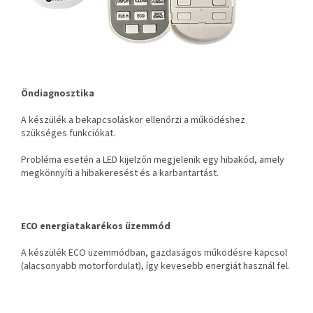
Öndiagnosztika
A készülék a bekapcsoláskor ellenőrzi a működéshez
szükséges funkciókat.
Probléma esetén a LED kijelzőn megjelenik egy hibakód, amely
megkönnyíti a hibakeresést és a karbantartást.
ECO energiatakarékos üzemmód
A készülék ECO üzemmódban, gazdaságos működésre kapcsol
(alacsonyabb motorfordulat), így kevesebb energiát használ fel.