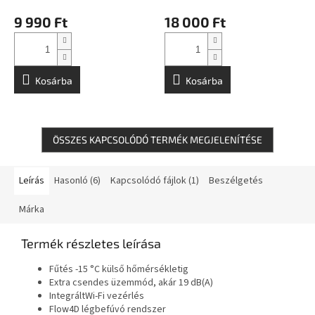
E
E
S
S
9 990 Ft
18 000 Ft
Kosárba
Kosárba
ÖSSZES KAPCSOLÓDÓ TERMÉK MEGJELENÍTÉSE
Leírás
Hasonló (6)
Kapcsolódó fájlok (1)
Beszélgetés
Márka
Termék részletes leírása
Fűtés -15 °C külső hőmérsékletig
Extra csendes üzemmód, akár 19 dB(A)
IntegráltWi-Fi vezérlés
Flow4D légbefúvó rendszer