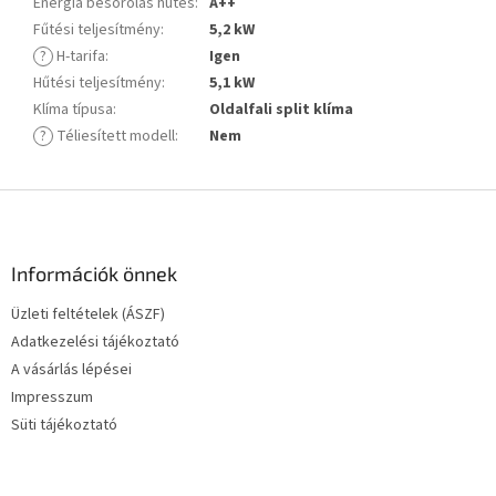
Energia besorolás hűtés
:
A++
Fűtési teljesítmény
:
5,2 kW
?
H-tarifa
:
Igen
Hűtési teljesítmény
:
5,1 kW
Klíma típusa
:
Oldalfali split klíma
?
Téliesített modell
:
Nem
L
á
b
l
Információk önnek
é
Üzleti feltételek (ÁSZF)
c
Adatkezelési tájékoztató
A vásárlás lépései
Impresszum
Süti tájékoztató