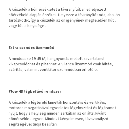
A készülék a hőmérsékletet a távirányítóban elhelyezett
hőérzékelő alapján érzékeli. Helyezze a távirányítót oda, ahol ön
tartózkodik, így a készülék az ön igényének megfelelően hűti,
vagy fűti a helyiséget.
Extra csendes üzemmód
A mindössze 19 dB (A) hangnyomás mellett zavartalanul
kikapcsolódhat és pihenhet. A Silence üzemmód csak hűtés,
szárítás, valamint ventilátor üzemmódban érhető el.
Flow 4D légbefúvó rendszer
A készülék a légterelő lamellák horizontális és vertikális,
motoros mozgatásával egyenletes légelosztást és légáramot
nyújt, hogy a helyiség minden sarkában az ön által kívánt
hőmérséklet legyen. Mindezt kényelmesen, távszabályzó
segítségével tudja beállítani.