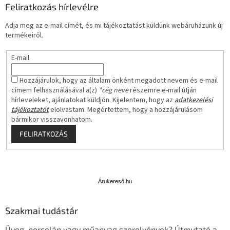
Feliratkozás hírlevélre
Adja meg az e-mail címét, és mi tájékoztatást küldünk webáruházunk új
termékeiről.
E-mail
Hozzájárulok, hogy az általam önként megadott nevem és e-mail
címem felhasználásával a(z)
*cég neve
részemre e-mail útján
hírleveleket, ajánlatokat küldjön. Kijelentem, hogy az
adatkezelési
tájékoztatót
elolvastam. Megértettem, hogy a hozzájárulásom
bármikor visszavonhatom.
FELIRATKOZÁS
Á
r
u
Árukereső.hu
k
e
Szakmai tudástár
r
e
Üveg, porcelán vagy műanyag szerelvények? Útmutató a