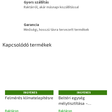
Gyors szállítás
Raktárról, akár másnapi kiszállítással
Garancia
Minőségi, hosszú távra tervezett termékek
Kapcsolódó termékek
INGYENES
INGYENES
I
I
N
N
Felmérés klímatelepítésre
Beltéri egység
G
G
mélytisztítása –
Y
Y
E
E
professzionális eljárással
Raktáron
Raktáron
N
N