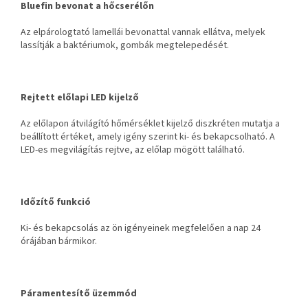
Bluefin bevonat a hőcserélőn
Az elpárologtató lamellái bevonattal vannak ellátva, melyek
lassítják a baktériumok, gombák megtelepedését.
Rejtett előlapi LED kijelző
Az előlapon átvilágító hőmérséklet kijelző diszkréten mutatja a
beállított értéket, amely igény szerint ki- és bekapcsolható. A
LED-es megvilágítás rejtve, az előlap mögött található.
Időzítő funkció
Ki- és bekapcsolás az ön igényeinek megfelelően a nap 24
órájában bármikor.
Páramentesítő üzemmód