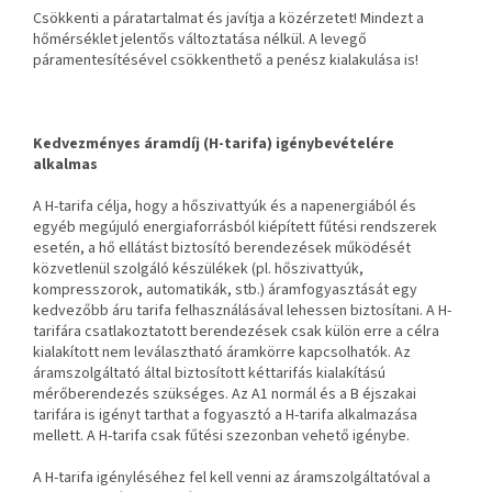
Csökkenti a páratartalmat és javítja a közérzetet! Mindezt a
hőmérséklet jelentős változtatása nélkül. A levegő
páramentesítésével csökkenthető a penész kialakulása is!
Kedvezményes áramdíj (H-tarifa) igénybevételére
alkalmas
A H-tarifa célja, hogy a hőszivattyúk és a napenergiából és
egyéb megújuló energiaforrásból kiépített fűtési rendszerek
esetén, a hő ellátást biztosító berendezések működését
közvetlenül szolgáló készülékek (pl. hőszivattyúk,
kompresszorok, automatikák, stb.) áramfogyasztását egy
kedvezőbb áru tarifa felhasználásával lehessen biztosítani. A H-
tarifára csatlakoztatott berendezések csak külön erre a célra
kialakított nem leválasztható áramkörre kapcsolhatók. Az
áramszolgáltató által biztosított kéttarifás kialakítású
mérőberendezés szükséges. Az A1 normál és a B éjszakai
tarifára is igényt tarthat a fogyasztó a H-tarifa alkalmazása
mellett. A H-tarifa csak fűtési szezonban vehető igénybe.
A H-tarifa igényléséhez fel kell venni az áramszolgáltatóval a