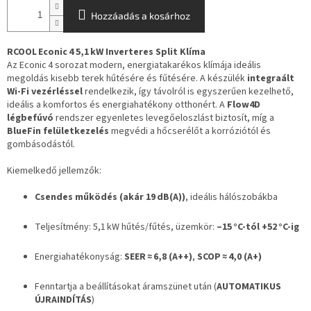
S
Hozzáadás a kosárhoz
RCOOL Econic 4 5,1 kW Inverteres Split Klíma
Az Econic 4 sorozat modern, energiatakarékos klímája ideális
megoldás kisebb terek hűtésére és fűtésére. A készülék
integraált
Wi‑Fi vezérléssel
rendelkezik, így távolról is egyszerűen kezelhető,
ideális a komfortos és energiahatékony otthonért. A
Flow4D
légbefúvó
rendszer egyenletes levegőeloszlást biztosít, míg a
BlueFin felületkezelés
megvédi a hőcserélőt a korróziótól és
gombásodástól
.
Kiemelkedő jellemzők:
Csendes működés (akár 19 dB(A))
, ideális hálószobákba
Teljesítmény: 5,1 kW hűtés/fűtés, üzemkör:
–15 °C-tól +52 °C-ig
Energiahatékonyság:
SEER ≈ 6,8 (A++)
,
SCOP ≈ 4,0 (A+)
Fenntartja a beállításokat áramszünet után (
AUTOMATIKUS
ÚJRAINDÍTÁS
)