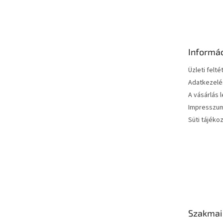
á
b
l
é
Informá
c
Üzleti felté
Adatkezelés
A vásárlás 
Impresszu
Süti tájéko
Szakmai