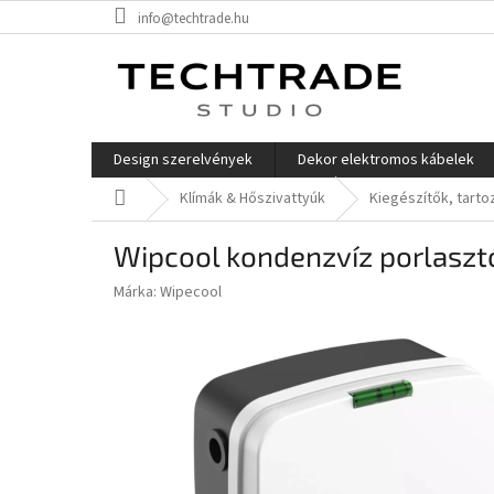
Ugrás
info@techtrade.hu
a
fő
tartalomhoz
Design szerelvények
Dekor elektromos kábelek
Kezdőlap
Klímák & Hőszivattyúk
Kiegészítők, tart
Wipcool kondenzvíz porlasztó
Márka:
Wipecool