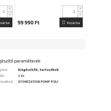
E
S
99 990 Ft
osárba
Kosárba
gészítő paraméterek
gória
:
Kiegészítők, tartozékok
lás
:
1 év
vonalkód
:
ATOMIZATION PUMP P15J