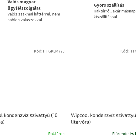
Valós magyar
Gyors szállítás
ügyfélszolgálat
Raktárról, akár másnap
Valós szakmai háttérrel, nem
kiszállítással
sablon válaszokkal
Kód:
HTGKLM778
Kód:
HT
l kondenzvíz szivattyú (16
Wipcool kondenzvíz szivattyú
ra)
liter/óra)
Raktáron
Előrendelés 