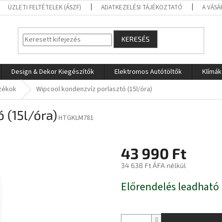
ÜZLETI FELTÉTELEK (ÁSZF)
ADATKEZELÉSI TÁJÉKOZTATÓ
A VÁSÁ
KERESÉS
Design & Dekor Kiegészítők
Elektromos Autótöltők
Klímák
ozékok
Wipcool kondenzvíz porlasztó (15l/óra)
 (15l/óra)
HTGKLM781
43 990 Ft
34 638 Ft ÁFA nélkül
Egységár:
Előrendelés leadható