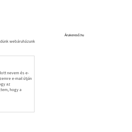
Á
r
u
Árukereső.hu
küldünk webáruházunk
k
e
r
e
s
ő
dott nevem és e-
emre e-mail útján
ogy az
ttem, hogy a