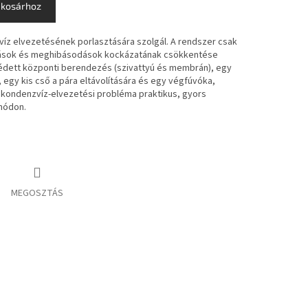
 kosárhoz
víz elvezetésének porlasztására szolgál. A rendszer csak
dások és meghibásodások kockázatának csökkentése
édett központi berendezés (szivattyú és membrán), egy
, egy kis cső a pára eltávolítására és egy végfúvóka,
a kondenzvíz-elvezetési probléma praktikus, gyors
módon.
MEGOSZTÁS