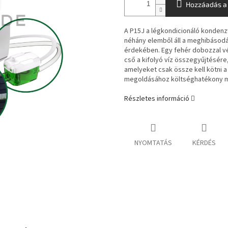
Hozzáadás a
A P15J a légkondicionáló kondenz
néhány elemből áll a meghibáso
érdekében. Egy fehér dobozzal v
cső a kifolyó víz összegyűjtésére
amelyeket csak össze kell kötni 
megoldásához költséghatékony 
Részletes információ
NYOMTATÁS
KÉRDÉS