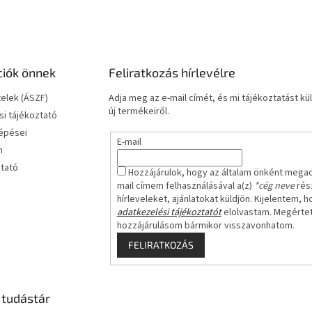
ciók önnek
Feliratkozás hírlevélre
telek (ÁSZF)
Adja meg az e-mail címét, és mi tájékoztatást 
új termékeiről.
i tájékoztató
lépései
E-mail
m
ztató
Hozzájárulok, hogy az általam önként mega
mail címem felhasználásával a(z)
*cég neve
rész
hírleveleket, ajánlatokat küldjön. Kijelentem, h
adatkezelési tájékoztatót
elolvastam. Megérte
hozzájárulásom bármikor visszavonhatom.
FELIRATKOZÁS
 tudástár