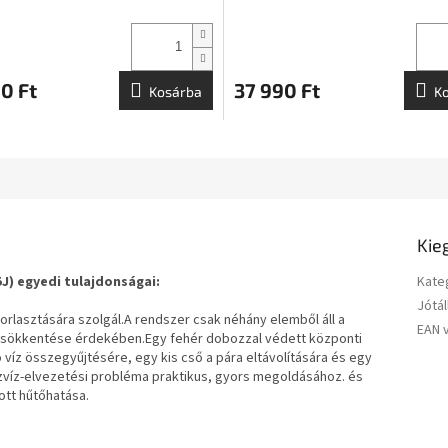
0 Ft
37 990 Ft
Kosárba
K
Kie
J) egyedi tulajdonságai:
Kate
Jótál
rlasztására szolgál.A rendszer csak néhány elemből áll a
EAN 
ökkentése érdekében.Egy fehér dobozzal védett központi
víz összegyűjtésére, egy kis cső a pára eltávolítására és egy
zvíz-elvezetési probléma praktikus, gyors megoldásához. és
tt hűtőhatása.