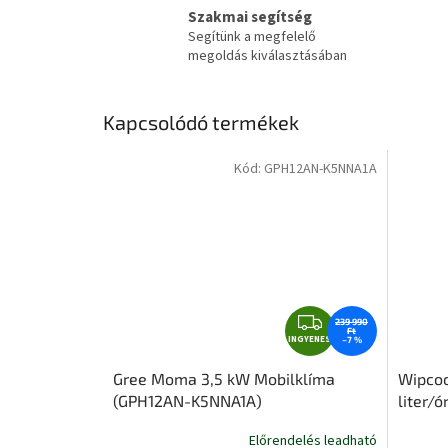
Szakmai segítség
Segítünk a megfelelő
megoldás kiválasztásában
Kapcsolódó termékek
Kód:
GPH12AN-K5NNA1A
I
239 990
Ft
INGYENES
N
–7 %
G
Gree Moma 3,5 kW Mobilklíma
Wipcoo
Y
(GPH12AN-K5NNA1A)
liter/ó
E
N
Előrendelés leadható