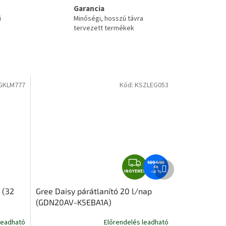
Garancia
i
Minőségi, hosszú távra
tervezett termékek
GKLM777
Kód:
KSZLEG053
I
Következő
109 490
Ft
termék
INGYENES
N
–8 %
G
 (32
Gree Daisy párátlanító 20 l/nap
Y
(GDN20AV-K5EBA1A)
E
N
leadható
Előrendelés leadható