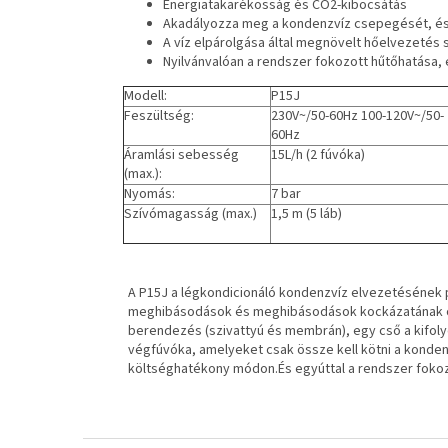
Energiatakarékosság és CO2-kibocsátás
Akadályozza meg a kondenzvíz csepegését, és
A víz elpárolgása által megnövelt hőelvezetés s
Nyilvánvalóan a rendszer fokozott hűtőhatása, 
Modell:
P15J
Feszültség:
230V~/50-60Hz 100-120V~/50-
60Hz
Áramlási sebesség
15L/h (2 fúvóka)
(max.):
Nyomás:
7 bar
Szívómagasság (max.)
1,5 m (5 láb)
A P15J a légkondicionáló kondenzvíz elvezetésének p
meghibásodások és meghibásodások kockázatának c
berendezés (szivattyú és membrán), egy cső a kifolyó
végfúvóka, amelyeket csak össze kell kötni a konde
költséghatékony módon.És egyúttal a rendszer fokoz
L