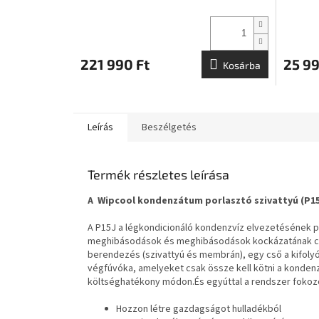
E
S
221 990 Ft
25 99
Kosárba
Leírás
Beszélgetés
Termék részletes leírása
A Wipcool kondenzátum porlasztó szivattyú (P15
A P15J a légkondicionáló kondenzvíz elvezetésének po
meghibásodások és meghibásodások kockázatának cs
berendezés (szivattyú és membrán), egy cső a kifolyó 
végfúvóka, amelyeket csak össze kell kötni a konden
költséghatékony módon.És egyúttal a rendszer fokozo
Hozzon létre gazdagságot hulladékból