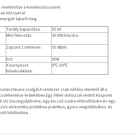
 mentesítse a kondenzvízcsövet
ok hőt nyel el
energiát takarít meg
Tartály kapacitása:
35 ml
Mini felosztás:
30 000 btu/óra
Zajszint 1 méteren:
55 dB(A)
Erő:
35W
A környezet
0℃-50℃
hőmérséklete:
orlasztására szolgál.A rendszer csak néhány elemből áll a
sökkentése érdekében.Egy fehér dobozzal védett központi
 víz összegyűjtésére, egy kis cső a pára eltávolítására és egy
nzvíz-elvezetési probléma praktikus, gyors megoldásához. és
ott hűtőhatása.