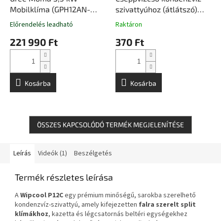
E
Mobilklíma (GPH12AN-
szivattyúhoz (átlátszó)
N
K5NNA1A)
30fm/tekercs
E
Előrendelés leadható
Raktáron
S
221 990 Ft
370 Ft
Kosárba
Kosárba
ÖSSZES KAPCSOLÓDÓ TERMÉK MEGJELENÍTÉSE
Leírás
Videók (1)
Beszélgetés
Termék részletes leírása
A
Wipcool P12C
egy prémium minőségű, sarokba szerelhető
kondenzvíz-szivattyú, amely kifejezetten
falra szerelt split
klímákhoz
, kazetta és légcsatornás beltéri egységekhez