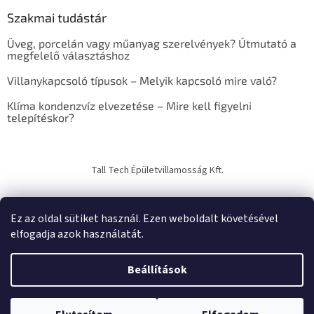
e
Szakmai tudástár
r
e
Üveg, porcelán vagy műanyag szerelvények? Útmutató a
s
megfelelő választáshoz
ő
Villanykapcsoló típusok – Melyik kapcsoló mire való?
Klíma kondenzvíz elvezetése – Mire kell figyelni
telepítéskor?
Tall Tech Épületvillamosság Kft.
Ez az oldal sütiket használ. Ezen weboldalt követésével
elfogadja azok használatát.
Shoptet készítette
Beállítások
Copyright 2026
TechTrade Studio
. Minden jog fenntartva.
Süti