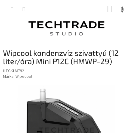
Ugrás
KOSÁR
a
fő
tartalomhoz
Wipcool kondenzvíz szivattyú (12
liter/óra) Mini P12C (HMWP-29)
HTGKLM792
Márka:
Wipecool