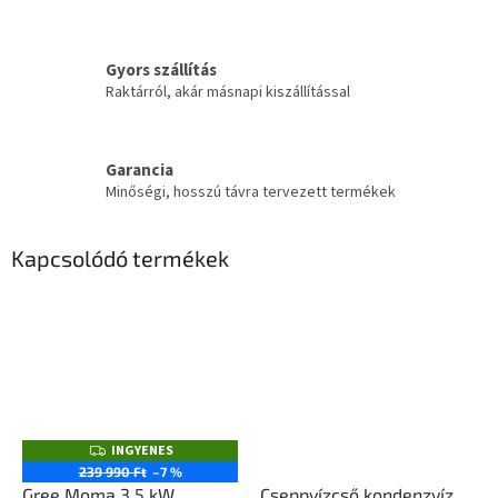
Gyors szállítás
Raktárról, akár másnapi kiszállítással
Garancia
Minőségi, hosszú távra tervezett termékek
Kapcsolódó termékek
INGYENES
I
N
239 990 Ft
–7 %
G
Gree Moma 3,5 kW
Cseppvízcső kondenzvíz
Y