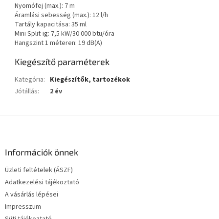
Nyomófej (max.): 7 m
Áramlási sebesség (max.): 12 l/h
Tartály kapacitása: 35 ml
Mini Split-ig: 7,5 kW/30 000 btu/óra
Hangszint 1 méteren: 19 dB(A)
Kiegészítő paraméterek
Kategória
:
Kiegészítők, tartozékok
Jótállás
:
2 év
L
á
b
l
Információk önnek
é
Üzleti feltételek (ÁSZF)
c
Adatkezelési tájékoztató
A vásárlás lépései
Impresszum