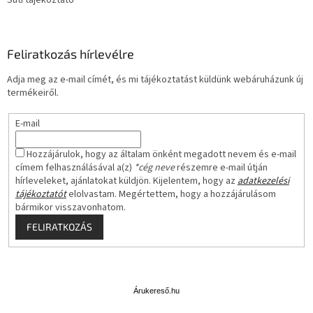
Süti tájékoztató
Feliratkozás hírlevélre
Adja meg az e-mail címét, és mi tájékoztatást küldünk webáruházunk új
termékeiről.
E-mail
Hozzájárulok, hogy az általam önként megadott nevem és e-mail
címem felhasználásával a(z)
*cég neve
részemre e-mail útján
hírleveleket, ajánlatokat küldjön. Kijelentem, hogy az
adatkezelési
tájékoztatót
elolvastam. Megértettem, hogy a hozzájárulásom
bármikor visszavonhatom.
FELIRATKOZÁS
Á
r
u
Árukereső.hu
k