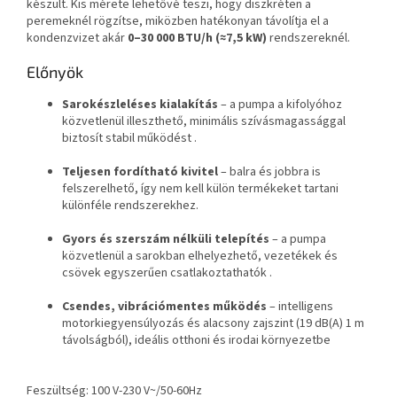
készült. Kis mérete lehetővé teszi, hogy diszkréten a
peremeknél rögzítse, miközben hatékonyan távolítja el a
kondenzvizet akár
0–30 000 BTU/h (≈7,5 kW)
rendszereknél.
Előnyök
Sarokészleléses kialakítás
– a pumpa a kifolyóhoz
közvetlenül illeszthető, minimális szívásmagassággal
biztosít stabil működést .
Teljesen fordítható kivitel
– balra és jobbra is
felszerelhető, így nem kell külön termékeket tartani
különféle rendszerekhez.
Gyors és szerszám nélküli telepítés
– a pumpa
közvetlenül a sarokban elhelyezhető, vezetékek és
csövek egyszerűen csatlakoztathatók .
Csendes, vibrációmentes működés
– intelligens
motorkiegyensúlyozás és alacsony zajszint (19 dB(A) 1 m
távolságból), ideális otthoni és irodai környezetbe
Feszültség: 100 V-230 V~/50-60Hz